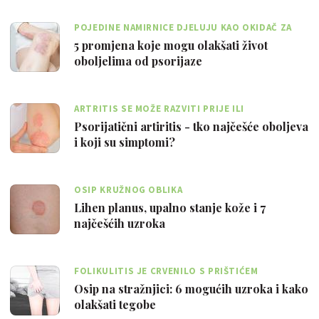
POJEDINE NAMIRNICE DJELUJU KAO OKIDAČ ZA
RASPLAMSAVANJE BOLESTI
5 promjena koje mogu olakšati život
oboljelima od psorijaze
ARTRITIS SE MOŽE RAZVITI PRIJE ILI
ISTOVREMENO S PSORIJAZOM
Psorijatični artiritis - tko najčešće oboljeva
i koji su simptomi?
OSIP KRUŽNOG OBLIKA
Lihen planus, upalno stanje kože i 7
najčešćih uzroka
FOLIKULITIS JE CRVENILO S PRIŠTIĆEM
Osip na stražnjici: 6 mogućih uzroka i kako
olakšati tegobe