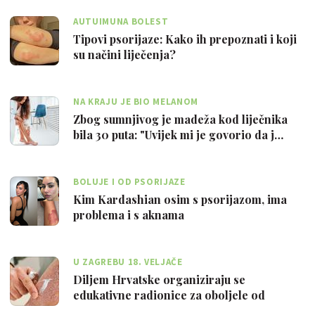
AUTUIMUNA BOLEST
Tipovi psorijaze: Kako ih prepoznati i koji
su načini liječenja?
NA KRAJU JE BIO MELANOM
Zbog sumnjivog je madeža kod liječnika
bila 30 puta: "Uvijek mi je govorio da j…
BOLUJE I OD PSORIJAZE
Kim Kardashian osim s psorijazom, ima
problema i s aknama
U ZAGREBU 18. VELJAČE
Diljem Hrvatske organiziraju se
edukativne radionice za oboljele od
psorijaze