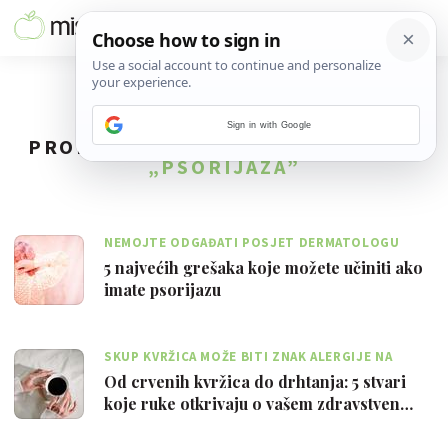
Sign in with Google
PRONAĐENO
22
REZULTATA ZA TAG
„PSORIJAZA”
NEMOJTE ODGAĐATI POSJET DERMATOLOGU
5 najvećih grešaka koje možete učiniti ako
imate psorijazu
SKUP KVRŽICA MOŽE BITI ZNAK ALERGIJE NA
NIKAL
Od crvenih kvržica do drhtanja: 5 stvari
koje ruke otkrivaju o vašem zdravstven…