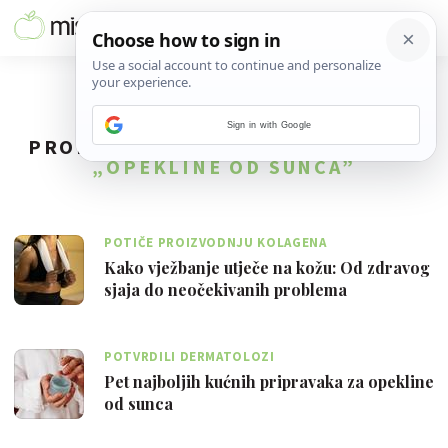
Sign in with Google
PRONAĐENO
15
REZULTATA ZA TAG
„OPEKLINE OD SUNCA”
POTIČE PROIZVODNJU KOLAGENA
Kako vježbanje utječe na kožu: Od zdravog
sjaja do neočekivanih problema
POTVRDILI DERMATOLOZI
Pet najboljih kućnih pripravaka za opekline
od sunca