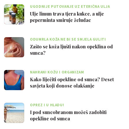
UGODNIJE PUTOVANJE UZ ETERIČNA ULJA
Ulje limun trava tjera kukce, a ulje
peperminta smiruje želudac
ODUMRLA KOŽA NE BI SE SMJELA GULITI
Zašto se koža ljušti nakon opeklina od
sunca?
NAHRANI KOŽU I ORGANIZAM
Kako liječiti opekline od sunca? Deset
savjeta koji donose olakšanje
OPREZ I U HLADU!
I pod suncobranom možeš zadobiti
opekline od sunca