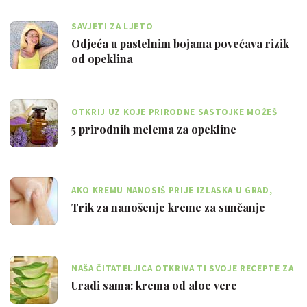
SAVJETI ZA LJETO
Odjeća u pastelnim bojama povećava rizik
od opeklina
OTKRIJ UZ KOJE PRIRODNE SASTOJKE MOŽEŠ
UBLAŽITI TEGOBE PRI NASTANKU OPEKLINA
5 prirodnih melema za opekline
AKO KREMU NANOSIŠ PRIJE IZLASKA U GRAD,
POMIJEŠAJ JE S TEKUĆIM PUDEROM
Trik za nanošenje kreme za sunčanje
NAŠA ČITATELJICA OTKRIVA TI SVOJE RECEPTE ZA
PRIRODNA ULJA ZA SUNČANJE
Uradi sama: krema od aloe vere