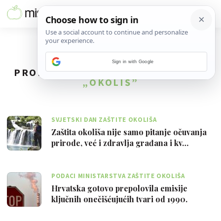
Sign in with Google
PRONAĐENO
59
REZULTATA ZA TAG
„OKOLIŠ”
SVJETSKI DAN ZAŠTITE OKOLIŠA
Zaštita okoliša nije samo pitanje očuvanja
prirode, već i zdravlja građana i kv…
PODACI MINISTARSTVA ZAŠTITE OKOLIŠA
Hrvatska gotovo prepolovila emisije
ključnih onečišćujućih tvari od 1990.
godine