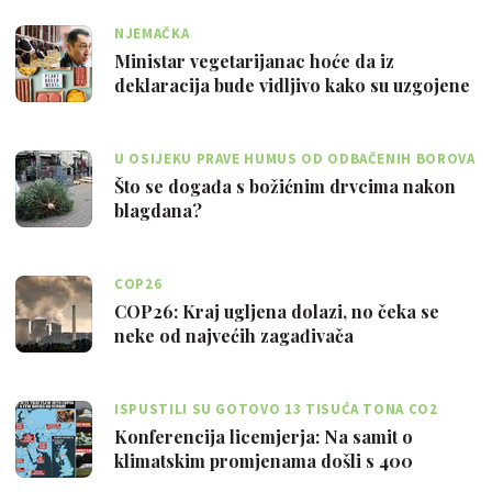
NJEMAČKA
Ministar vegetarijanac hoće da iz
deklaracija bude vidljivo kako su uzgojene
ži…
U OSIJEKU PRAVE HUMUS OD ODBAČENIH BOROVA
Što se događa s božićnim drvcima nakon
blagdana?
COP26
COP26: Kraj ugljena dolazi, no čeka se
neke od najvećih zagađivača
ISPUSTILI SU GOTOVO 13 TISUĆA TONA CO2
Konferencija licemjerja: Na samit o
klimatskim promjenama došli s 400
privatnih…