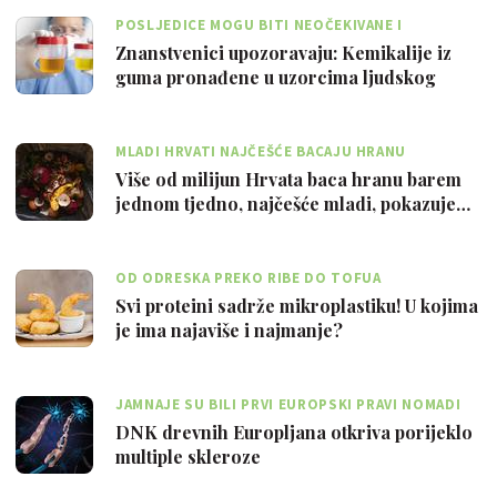
POSLJEDICE MOGU BITI NEOČEKIVANE I
DALEKOSEŽNE
Znanstvenici upozoravaju: Kemikalije iz
guma pronađene u uzorcima ljudskog
urina
MLADI HRVATI NAJČEŠĆE BACAJU HRANU
Više od milijun Hrvata baca hranu barem
jednom tjedno, najčešće mladi, pokazuje…
OD ODRESKA PREKO RIBE DO TOFUA
Svi proteini sadrže mikroplastiku! U kojima
je ima najaviše i najmanje?
JAMNAJE SU BILI PRVI EUROPSKI PRAVI NOMADI
DNK drevnih Europljana otkriva porijeklo
multiple skleroze