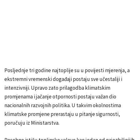
Posljednje tri godine najtoplije su u povijesti mjerenja, a
ekstremni vremenski događaji postaju sve učestaliji i
intenzivniji. Upravo zato prilagodba klimatskim
promjenama i jačanje otpornosti postaju važan dio
nacionalnih razvojnih politika. U takvim okolnostima
klimatske promjene prerastaju u pitanje sigurnosti,
poručuju iz Ministarstva.
Posebno ističu toplinske valove kao jedan od najozbiljnijih