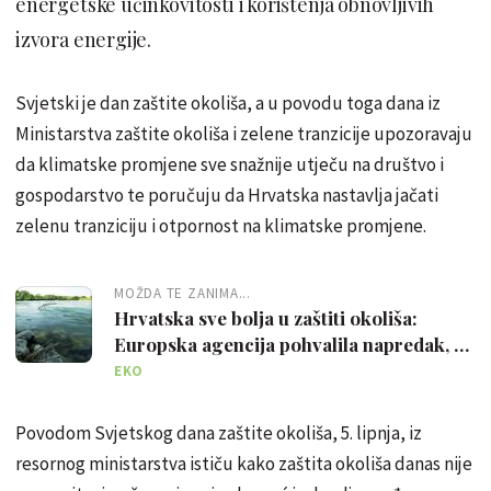
energetske učinkovitosti i korištenja obnovljivih
izvora energije.
Svjetski je dan zaštite okoliša, a u povodu toga dana iz
Ministarstva zaštite okoliša i zelene tranzicije upozoravaju
da klimatske promjene sve snažnije utječu na društvo i
gospodarstvo te poručuju da Hrvatska nastavlja jačati
zelenu tranziciju i otpornost na klimatske promjene.
MOŽDA TE ZANIMA...
Hrvatska sve bolja u zaštiti okoliša:
Europska agencija pohvalila napredak, ali
upozorila na izazove
EKO
Povodom Svjetskog dana zaštite okoliša, 5. lipnja, iz
resornog ministarstva ističu kako zaštita okoliša danas nije