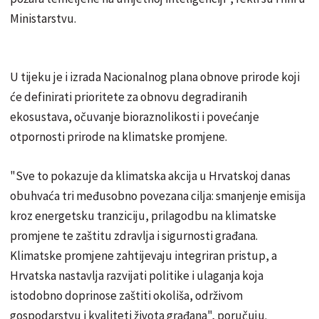
Ministarstvu.
U tijeku je i izrada Nacionalnog plana obnove prirode koji
će definirati prioritete za obnovu degradiranih
ekosustava, očuvanje bioraznolikosti i povećanje
otpornosti prirode na klimatske promjene.
"Sve to pokazuje da klimatska akcija u Hrvatskoj danas
obuhvaća tri međusobno povezana cilja: smanjenje emisija
kroz energetsku tranziciju, prilagodbu na klimatske
promjene te zaštitu zdravlja i sigurnosti građana.
Klimatske promjene zahtijevaju integriran pristup, a
Hrvatska nastavlja razvijati politike i ulaganja koja
istodobno doprinose zaštiti okoliša, održivom
gospodarstvu i kvaliteti života građana", poručuju.