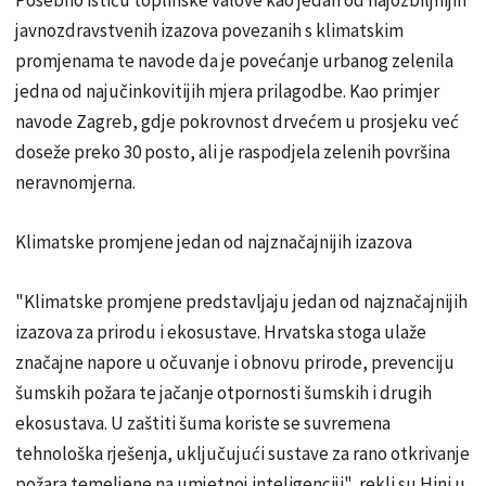
javnozdravstvenih izazova povezanih s klimatskim
promjenama te navode da je povećanje urbanog zelenila
jedna od najučinkovitijih mjera prilagodbe. Kao primjer
navode Zagreb, gdje pokrovnost drvećem u prosjeku već
doseže preko 30 posto, ali je raspodjela zelenih površina
neravnomjerna.
Klimatske promjene jedan od najznačajnijih izazova
"Klimatske promjene predstavljaju jedan od najznačajnijih
izazova za prirodu i ekosustave. Hrvatska stoga ulaže
značajne napore u očuvanje i obnovu prirode, prevenciju
šumskih požara te jačanje otpornosti šumskih i drugih
ekosustava. U zaštiti šuma koriste se suvremena
tehnološka rješenja, uključujući sustave za rano otkrivanje
požara temeljene na umjetnoj inteligenciji", rekli su Hini u