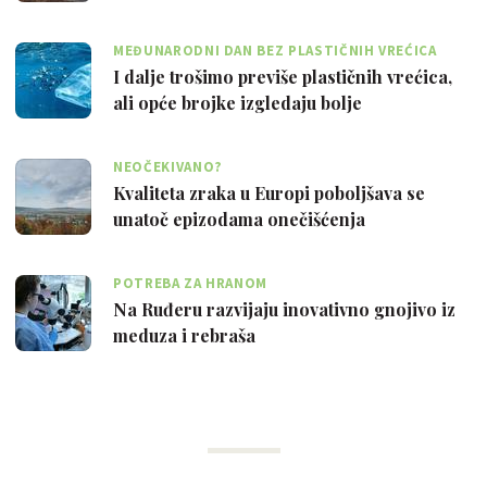
MEĐUNARODNI DAN BEZ PLASTIČNIH VREĆICA
I dalje trošimo previše plastičnih vrećica,
ali opće brojke izgledaju bolje
NEOČEKIVANO?
Kvaliteta zraka u Europi poboljšava se
unatoč epizodama onečišćenja
POTREBA ZA HRANOM
Na Ruđeru razvijaju inovativno gnojivo iz
meduza i rebraša