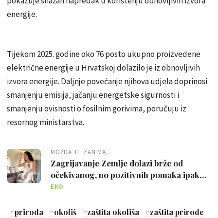
pokazuje snažan napredak u korištenju obnovljivih izvora
energije.
Tijekom 2025. godine oko 76 posto ukupno proizvedene
električne energije u Hrvatskoj dolazilo je iz obnovljivih
izvora energije. Daljnje povećanje njihova udjela doprinosi
smanjenju emisija, jačanju energetske sigurnosti i
smanjenju ovisnosti o fosilnim gorivima, poručuju iz
resornog ministarstva.
MOŽDA TE ZANIMA...
Zagrijavanje Zemlje dolazi brže od
očekivanog, no pozitivnih pomaka ipak
ima
EKO
#
priroda
#
okoliš
#
zaštita okoliša
#
zaštita prirode