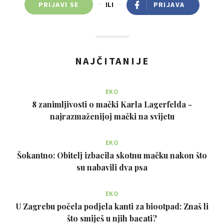
PRIJAVI SE
ILI
PRIJAVA
NAJČITANIJE
EKO
8 zanimljivosti o mački Karla Lagerfelda -
najrazmaženijoj mački na svijetu
EKO
Šokantno: Obitelj izbacila skotnu mačku nakon što
su nabavili dva psa
EKO
U Zagrebu počela podjela kanti za biootpad: Znaš li
što smiješ u njih bacati?