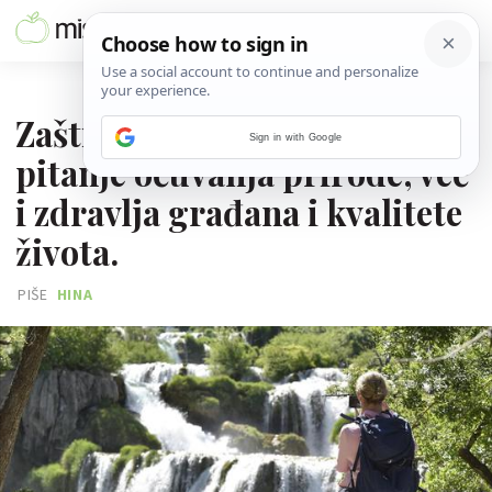
05. LIPNJA 2026.
Zaštita okoliša nije samo
Sign in with Google
pitanje očuvanja prirode, već
i zdravlja građana i kvalitete
života.
PIŠE
HINA