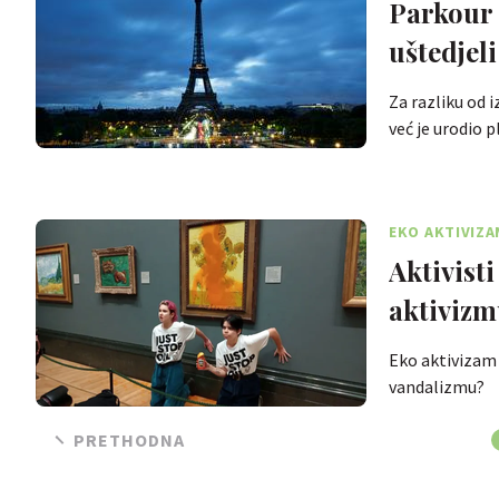
Parkour 
uštedjel
Za razliku od 
već je urodio 
EKO AKTIVIZA
Aktivisti
aktivizm
Eko aktivizam p
vandalizmu?
PRETHODNA