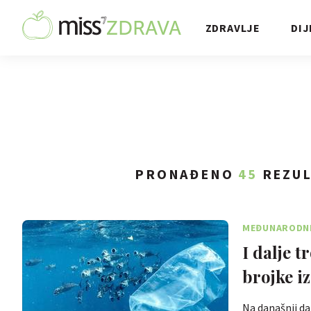
ZDRAVLJE
DIJ
PRONAĐENO
45
REZUL
MEĐUNARODNI 
I dalje t
brojke i
Na današnji da