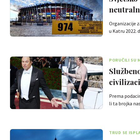
neutraln
Organizacije z
u Katru 2022. 
PORUČILI SU 
Službeno
civiliza
Prema podacima
li ta brojka na
TRUD SE ISPL