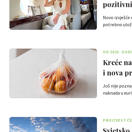
pozitivn
Novo izvješće 
potrebno uloži
OD 2023. GOD
Kreće na
i nova p
Još nije poznat
naknada u eur
PROIZVEST ĆE
Svjetsko