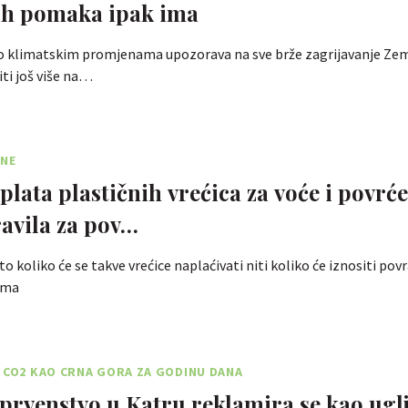
ih pomaka ipak ima
o klimatskim promjenama upozorava na sve brže zagrijavanje Zemlj
ti još više na…
INE
plata plastičnih vrećica za voće i povrće
ravila za pov…
o koliko će se takve vrećice naplaćivati niti koliko će iznositi pov
ima
 CO2 KAO CRNA GORA ZA GODINU DANA
 prvenstvo u Katru reklamira se kao ugl