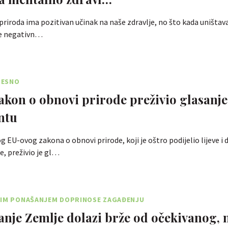
priroda ima pozitivan učinak na naše zdravlje, no što kada uništava
je negativn…
VJESNO
akon o obnovi prirode preživio glasanje
ntu
g EU-ovog zakona o obnovi prirode, koji je oštro podijelio lijeve i
, preživio je gl…
JIM PONAŠANJEM DOPRINOSE ZAGAĐENJU
anje Zemlje dolazi brže od očekivanog, 