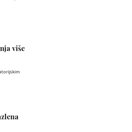
nja više
atorijskim
azlena