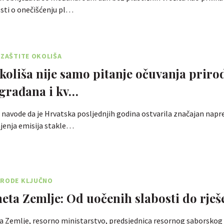
esti o onečišćenju pl…
 ZAŠTITE OKOLIŠA
koliša nije samo pitanje očuvanja prirod
 građana i kv…
 navode da je Hrvatska posljednjih godina ostvarila značajan napr
jenja emisija stakle…
IRODE KLJUČNO
eta Zemlje: Od uočenih slabosti do rješ
a Zemlje, resorno ministarstvo, predsjednica resornog saborskog