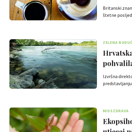
Britanski znan
štetne posljed
ZELENA BUDU
Hrvatska
pohvalil
Izvršna direkt
predstavljanj
MISSZDRAVA
Ekopsiho
utjecaj 