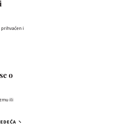
i
 prihvaćen i
 se o
zmu ili
JEDEĆA