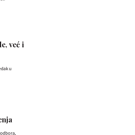
e, već i
edak u
enja
 odbora,