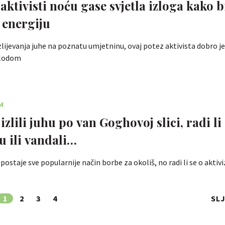
aktivisti noću gase svjetla izloga kako b
i energiju
izlijevanja juhe na poznatu umjetninu, ovaj potez aktivista dobro je
plodom
M
 izlili juhu po van Goghovoj slici, radi li
u ili vandali…
ostaje sve popularnije način borbe za okoliš, no radi li se o aktivi
1
2
3
4
SL