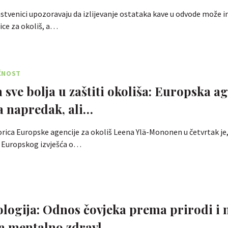
stvenici upozoravaju da izlijevanje ostataka kave u odvode može i
ice za okoliš, a…
ĆNOST
 sve bolja u zaštiti okoliša: Europska a
a napredak, ali…
orica Europske agencije za okoliš Leena Ylä-Mononen u četvrtak je
u Europskog izvješća o…
logija: Odnos čovjeka prema prirodi i 
na mentalno zdravl…