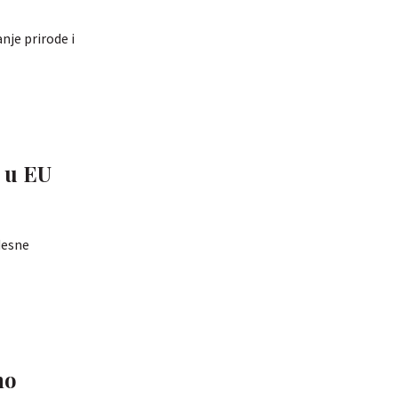
nje prirode i
 u EU
 desne
no