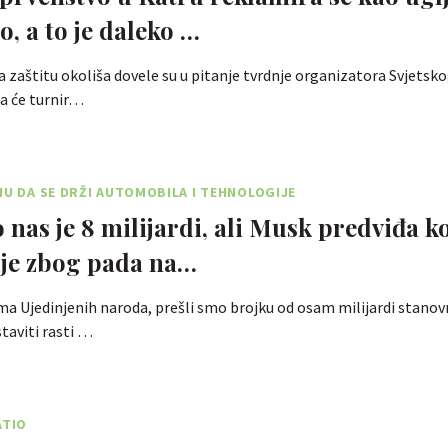
o, a to je daleko …
a zaštitu okoliša dovele su u pitanje tvrdnje organizatora Svjetsk
da će turnir…
MU DA SE DRŽI AUTOMOBILA I TEHNOLOGIJE
 nas je 8 milijardi, ali Musk predviđa k
cije zbog pada na…
 Ujedinjenih naroda, prešli smo brojku od osam milijardi stanovn
staviti rasti …
ATIO