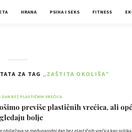
ETA
HRANA
PSIHA I SEKS
FITNESS
EK
TATA ZA TAG
„ZAŠTITA OKOLIŠA”
DAN BEZ PLASTIČNIH VREĆICA
rošimo previše plastičnih vrećica, ali op
zgledaju bolje
n obilježava se međunarodni dan bez plastičnih vrećica kao prilika