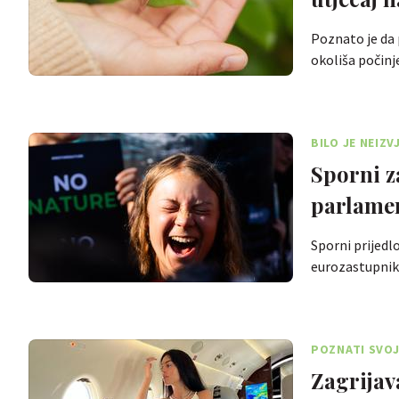
Poznato je da 
okoliša počin
BILO JE NEIZ
Sporni z
parlame
Sporni prijedlo
eurozastupnike
POZNATI SVO
Zagrijav