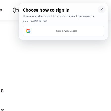
O
Sign in with Google
će
 za