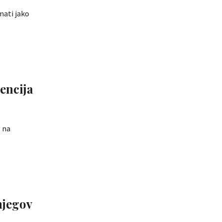
mati jako
gencija
, na
njegov