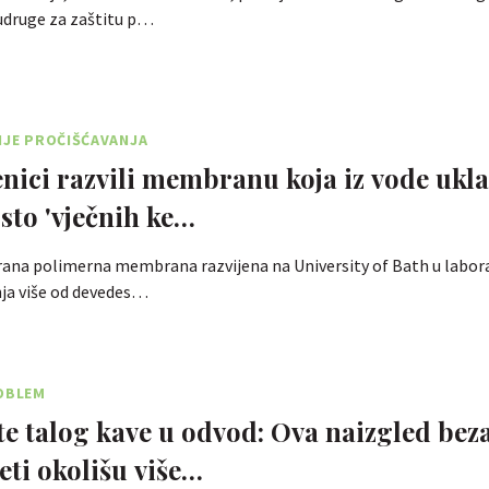
 udruge za zaštitu p…
IJE PROČIŠĆAVANJA
nici razvili membranu koja iz vode ukla
sto 'vječnih ke…
rana polimerna membrana razvijena na University of Bath u labor
nja više od devedes…
ROBLEM
te talog kave u odvod: Ova naizgled bez
eti okolišu više…