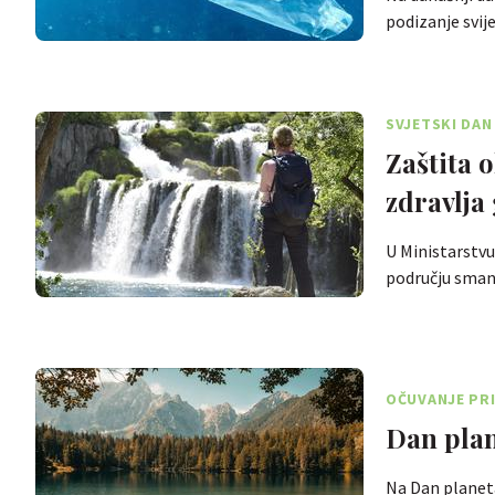
podizanje svij
SVJETSKI DAN
Zaštita o
zdravlja
U Ministarstvu
području sman
OČUVANJE PR
Dan plan
Na Dan planet