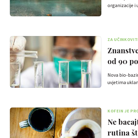
organizacije i
ZA UČINKOVIT
Znanstve
od 90 po
Nova bio-bazi
uvjetima ukla
KOFEIN JE P
Ne bacaj
rutina št