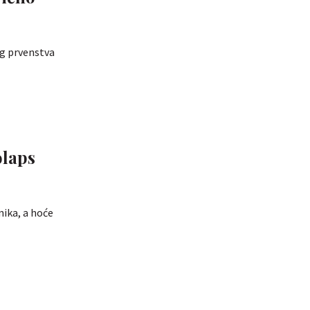
og prvenstva
olaps
ika, a hoće