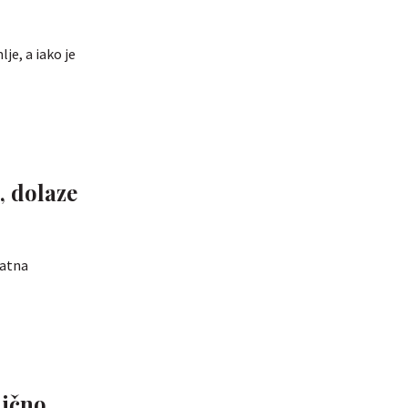
e, a iako je
, dolaze
ratna
jično