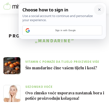
Sign in with Google
PRONAĐENO
8
REZULTATA ZA TAG
„MANDARINE”
VITAMIN C POMAŽE DA TIJELO PROIZVEDE VIŠE
KOLAGENA
Što mandarine čine vašem tijelu i kosi?
SEZONSKO VOĆE
Ovo zimsko voće usporava nastanak bora i
potiče proizvodnju kolagena!