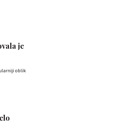
vala je
larniji oblik
elo