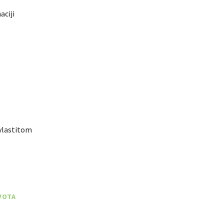
aciji
 vlastitom
IVOTA