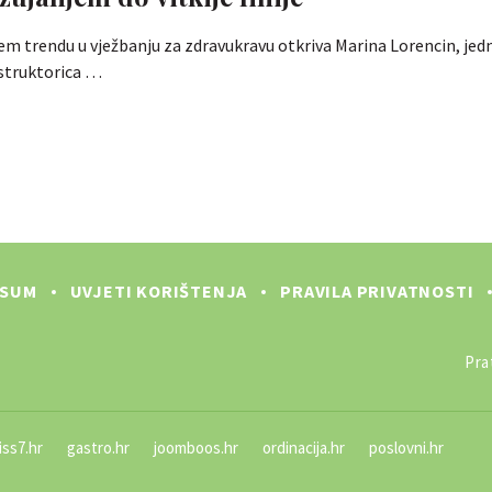
jem trendu u vježbanju za zdravukravu otkriva Marina Lorencin, jed
nstruktorica …
SSUM
UVJETI KORIŠTENJA
PRAVILA PRIVATNOSTI
Prat
iss7.hr
gastro.hr
joomboos.hr
ordinacija.hr
poslovni.hr