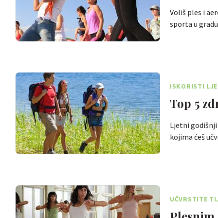
Voliš ples i a
sporta u gradu
ISKORISTI LJ
Top 5 zd
Ljetni godišnj
kojima ćeš učvr
UČVRSTITE TI
Plesnim 