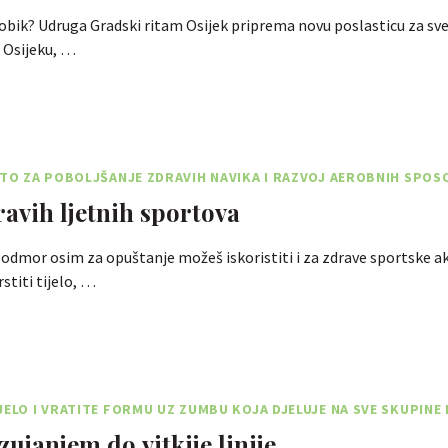
erobik? Udruga Gradski ritam Osijek priprema novu poslasticu za sve 
 Osijeku, …
ETO ZA POBOLJŠANJE ZDRAVIH NAVIKA I RAZVOJ AEROBNIH SPO
ravih ljetnih sportova
i odmor osim za opuštanje možeš iskoristiti i za zdrave sportske a
stiti tijelo, …
JELO I VRATITE FORMU UZ ZUMBU KOJA DJELUJE NA SVE SKUPINE 
zujanjem do vitkije linije