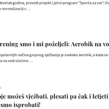
desetak godina, provodi projekt Ljetni program "Sporta za sve". O
 normalizaciji s…
rening smo i mi poželjeli: Aerobik na v
pularnijih načina grupnog vježbanja je svakako aerobik, a kada se
va na vodi slutimo …
E
je možeš vježbati, plesati pa čak i letjeti
i smo isprobati!