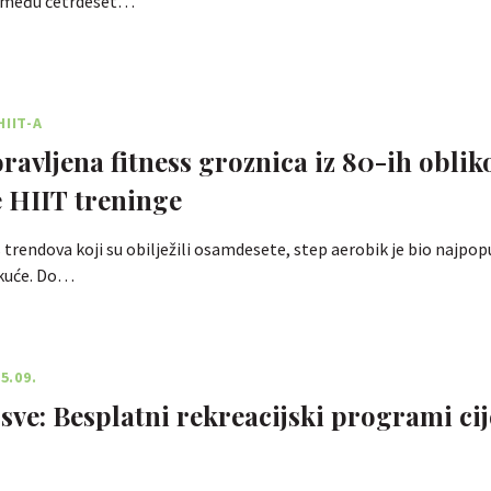
 između četrdeset…
HIIT-A
ravljena fitness groznica iz 80-ih obliko
 HIIT treninge
 trendova koji su obilježili osamdesete, step aerobik je bio najpopu
 kuće. Do…
5.09.
 sve: Besplatni rekreacijski programi cij