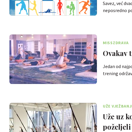
Savez, već dva
neposredno po
MISSZDRAVA
Ovakav t
Jedan od najpo
trening održa
UŽE VJEŽBANJ
Uže uz ko
poželjel