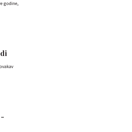
ve godine,
odi
 ovakav
 -