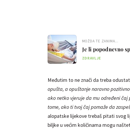
MOŽDA TE ZANIMA...
Je li popodnevno sp
ZDRAVLJE
Međutim to ne znači da treba odustati 
opušta, a opuštanje naravno pozitivno
ako netko vjeruje da mu određeni čaj
tome, ako ti tvoj čaj pomaže da zaspeš,
alopatske lijekove trebaš pitati svog l
biljke u većim količinama mogu naštet