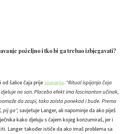
avanje poželjno i tko bi ga trebao izbjegavati?
od šalice čaja prije
spavanja
.
"Ritual ispijanja čaja
 djeluje na san. Placebo efekt ima fascinantan učinak,
 pomaže da zaspi, tako zaista ponekad i bude. Prema
 pij ga",
savjetuje Langer, ali napominje da ako piješ
iječnika kako djeluju s čajem kojeg konzumiraš, jer i
iti. Langer također ističe da ako imaš problema sa