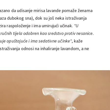
dokazano da udisanje mirisa lavande pomaže ženama
faza dubokog sna), dok su još neka istraživanja
zira raspoloženje i ima umirujući učinak.
"U
ručnih tijela odobren kao sredstvo protiv nesanice.
luje opuštajuće i ima sedativne učinke"
, kaže
straživanja odnosi na inhaliranje lavandom, a ne