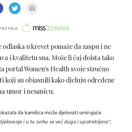
POSTALA
e odlaska u krevet pomaže da zaspu i ne
a i kvalitetu sna. Može li čaj doista tako
, za portal Women's Health svoje stručno
ti koji su objasnili kako djeluju određene
 na umor i nesanicu.
pokazala da kamilica može djelovati umirujuće.
jelovanje i u tu svrhu se već dugo i upotrebljava",