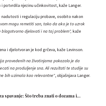
 i potvrdila njezinu učinkovitost, kaže Langer.
e nadutosti i regulaciju probave, osobito nakon
vom mogu remetiti san, tako da ako je to uzrok
blagotvorno djelovati i na taj problem",
kaže
na i djelotvoran je kod grčeva, kaže Levinson.
ija provedenih na životinjama pokazalo je da
ati na produljenje sna. Ali rezultati te studije su
ne bih uzimala kao relevantne"
, objašnjava Langer.
a spavanje: Što treba znati o dozama i
cama