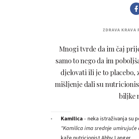
ZDRAVA KRAVA 
Mnogi tvrde da im čaj prij
samo to nego da im poboljšav
djelovati ili je to placebo
mišljenje dali su nutricionis
biljke
Kamilica
- neka istraživanja su 
"Kamilica ima srednje umirujuće d
kaže nutricionist Abby Langer.