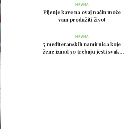
HRANA
Pijenje kave na ovaj način može
vam produžiti život
HRANA
5 mediteranskih namirnica koje
žene iznad 50 trebaju jesti svaki
tjedan, prema …