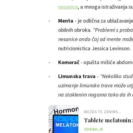
nesanice
, a mnoga istraživanja su
Menta
- je odlična za ublažavanj
obilnih obroka.
"Problemi s proba
nesanice onda čaj od mente može 
nutricionistica Jessica Levinson.
Komorač
- opušta mišiće abdome
Limunska trava
-
"Nekoliko stud
uzimanje limunske trave može utjec
na staklenim nogama tako da ih 
MOŽDA TE ZANIMA...
Tablete melatonin z
mogućim posljedi
ZDRAVLJE