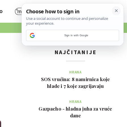
O
Sign in with Google
NAJČITANIJE
HRANA
SOS vrućina: 8 namirnica koje
hlade i 7 koje zagrijavaju
HRANA
Gazpacho - hladna juha za vruće
dane