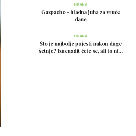
HRANA
Gazpacho - hladna juha za vruće
dane
HRANA
Što je najbolje pojesti nakon duge
šetnje? Iznenadit ćete se, ali to nije
prote…