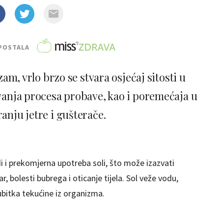
POSTALA
m, vrlo brzo se stvara osjećaj sitosti u
vanja procesa probave, kao i poremećaja u
anju jetre i gušterače.
 i prekomjerna upotreba soli, što može izazvati
r, bolesti bubrega i oticanje tijela. Sol veže vodu,
bitka tekućine iz organizma.