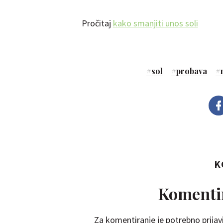
Pročitaj
kako smanjiti unos soli
#
sol
#
probava
#
K
Komentir
Za komentiranje je potrebno prijavi