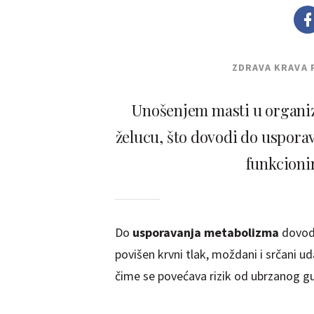
ZDRAVA KRAVA 
Unošenjem masti u organiza
želucu, što dovodi do uspora
funkcionir
Do
usporavanja metabolizma
dovodi
povišen krvni tlak, moždani i srčani uda
čime se povećava rizik od ubrzanog gu