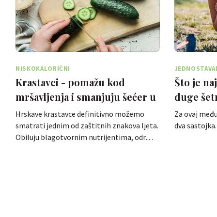
NISKOKALORIČNI
JEDNOSTAVA
Krastavci - pomažu kod
Što je na
mršavljenja i smanjuju šećer u
duge šetn
krvi
ali to ni
Hrskave krastavce definitivno možemo
Za ovaj međ
smatrati jednim od zaštitnih znakova ljeta.
dva sastojka.
Obiluju blagotvornim nutrijentima, odr…