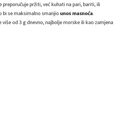
reporučuje pržiti, već kuhati na pari, bariti, ili
ako bi se maksimalno smanjio
unos masnoća
.
e više od 3 g dnevno, najbolje morske ili kao zamjena