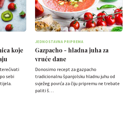
JEDNOSTAVNA PRIPREMA
ica koje
Gazpacho - hladna juha za
aju
vruće dane
terećivati
Donosimo recept za gazpacho
po sebi
tradicionalnu španjolsku hladnu juhu od
ijela.
svježeg povrća za čiju pripremu ne trebate
paliti š…