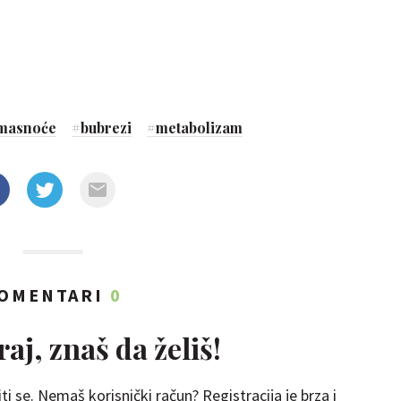
masnoće
#
bubrezi
#
metabolizam
OMENTARI
0
aj, znaš da želiš!
ti se. Nemaš korisnički račun? Registracija je brza i