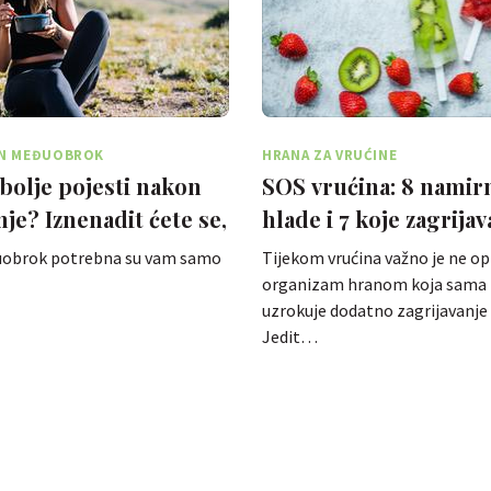
N MEĐUOBROK
HRANA ZA VRUĆINE
jbolje pojesti nakon
SOS vrućina: 8 namirn
je? Iznenadit ćete se,
hlade i 7 koje zagrijav
je prote…
uobrok potrebna su vam samo
Tijekom vrućina važno je ne op
organizam hranom koja sama 
uzrokuje dodatno zagrijavanje t
Jedit…