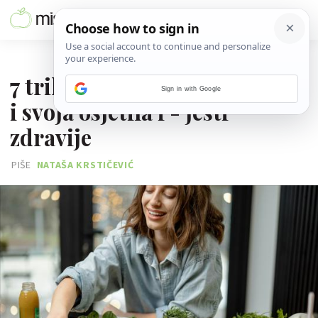
10. LIPNJA 2026.
7 trikova kako 'prevariti sebe'
Sign in with Google
i svoja osjetila i - jesti
zdravije
PIŠE
NATAŠA KRSTIČEVIĆ