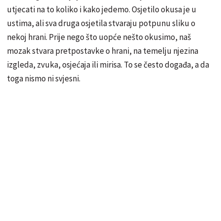
utjecati na to koliko i kako jedemo. Osjetilo okusa je u
ustima, ali sva druga osjetila stvaraju potpunu sliku o
nekoj hrani. Prije nego što uopće nešto okusimo, naš
mozak stvara pretpostavke o hrani, na temelju njezina
izgleda, zvuka, osjećaja ili mirisa. To se često događa, a da
toga nismo ni svjesni.