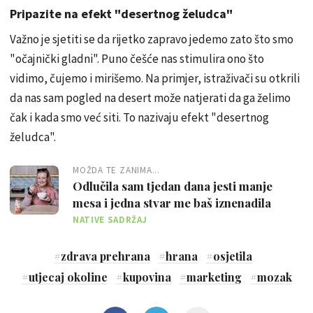
Pripazite na efekt "desertnog želudca"
Važno je sjetiti se da rijetko zapravo jedemo zato što smo
"očajnički gladni". Puno češće nas stimulira ono što
vidimo, čujemo i mirišemo. Na primjer, istraživači su otkrili
da nas sam pogled na desert može natjerati da ga želimo
čak i kada smo već siti. To nazivaju efekt "desertnog
želudca".
MOŽDA TE ZANIMA...
Odlučila sam tjedan dana jesti manje
mesa i jedna stvar me baš iznenadila
NATIVE SADRŽAJ
#
zdrava prehrana
#
hrana
#
osjetila
#
utjecaj okoline
#
kupovina
#
marketing
#
mozak