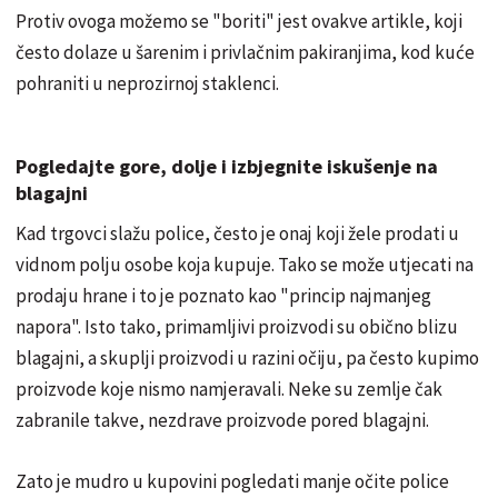
Protiv ovoga možemo se "boriti" jest ovakve artikle, koji
često dolaze u šarenim i privlačnim pakiranjima, kod kuće
pohraniti u neprozirnoj staklenci.
Pogledajte gore, dolje i izbjegnite iskušenje na
blagajni
Kad trgovci slažu police, često je onaj koji žele prodati u
vidnom polju osobe koja kupuje. Tako se može utjecati na
prodaju hrane i to je poznato kao "princip najmanjeg
napora". Isto tako, primamljivi proizvodi su obično blizu
blagajni, a skuplji proizvodi u razini očiju, pa često kupimo
proizvode koje nismo namjeravali. Neke su zemlje čak
zabranile takve, nezdrave proizvode pored blagajni.
Zato je mudro u kupovini pogledati manje očite police