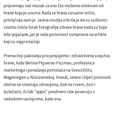
pripremaju naš mozak za ono što možemo očekivati od
hrane koja je unutra. Kada se hrana vizualno ističe,
privlačnija nam je. Jedna studija otkrila je da su sudionici
znatno češće birali fotografije zdrave hrane kada su boje
bile pojačane, jer je naša pozornost usmjerena na artikle
koji su najprivlačniji.
Prema boji pakiranja procjenjujemo i zdravstvena svojstva
hrane, kaže Betina Piqueras-Fiszman, profesorica
marketinga i ponašanja potrošača na Sveučilištu
Wageningen u Nizozemskoj. Smeđi, zeleni i bijeli proizvodi
obično se smatraju zdravijima, dok se crveni, žuti i
ljubičasti, ili čak "sjajni" predmeti više povezuju s
raskošnim sastojcima, kaže ona.