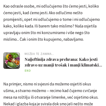
Kao odrasle osobe, mi odlučujemo što ćemo jesti, koliko
ćemo jesti, kad ćemo jesti. Ako odlučimo nešto
promijeniti, opet mi odlučujemo o tome i mi odlučujemo
kako, koliko kada. Ili barem tako mislimo? Naša osjetila
upravljaju onim što mi konzumiramo i više nego što
mislimo... Čak i onim što kupujemo, nabavljamo.
MOŽDA TE ZANIMA...
Najjeftinija zdrava prehrana: Kako jesti
zdravo uz manji trošak i manji klimatski
utjecaj
EKO
Na primjer, nismo ni svjesni da možemo osjetiti okus
ušima, a stvarno možemo – recimo kad čujemo cvrčanje
mesa na roštilju ili otvaranje limenke, već osjetimo okus.
Nekad i glazba koja je svirala dok smo jeli nešto može