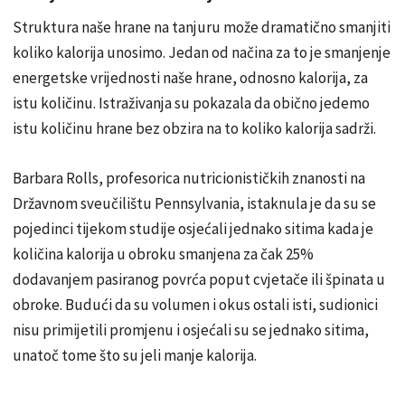
Struktura naše hrane na tanjuru može dramatično smanjiti
koliko kalorija unosimo. Jedan od načina za to je smanjenje
energetske vrijednosti naše hrane, odnosno kalorija, za
istu količinu. Istraživanja su pokazala da obično jedemo
istu količinu hrane bez obzira na to koliko kalorija sadrži.
Barbara Rolls, profesorica nutricionističkih znanosti na
Državnom sveučilištu Pennsylvania, istaknula je da su se
pojedinci tijekom studije osjećali jednako sitima kada je
količina kalorija u obroku smanjena za čak 25%
dodavanjem pasiranog povrća poput cvjetače ili špinata u
obroke. Budući da su volumen i okus ostali isti, sudionici
nisu primijetili promjenu i osjećali su se jednako sitima,
unatoč tome što su jeli manje kalorija.