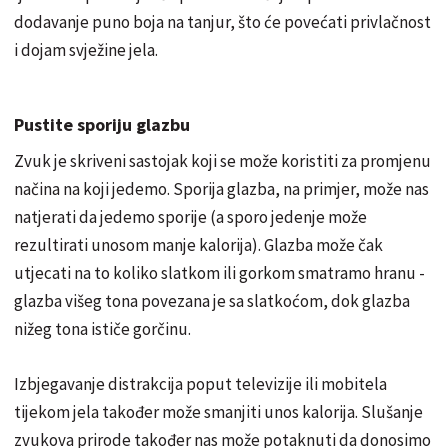
dodavanje puno boja na tanjur, što će povećati privlačnost
i dojam svježine jela.
Pustite sporiju glazbu
Zvuk je skriveni sastojak koji se može koristiti za promjenu
načina na koji jedemo. Sporija glazba, na primjer, može nas
natjerati da jedemo sporije (a sporo jedenje može
rezultirati unosom manje kalorija). Glazba može čak
utjecati na to koliko slatkom ili gorkom smatramo hranu -
glazba višeg tona povezana je sa slatkoćom, dok glazba
nižeg tona ističe gorčinu.
Izbjegavanje distrakcija poput televizije ili mobitela
tijekom jela također može smanjiti unos kalorija. Slušanje
zvukova prirode također nas može potaknuti da donosimo