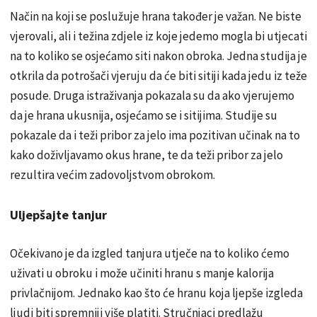
Način na koji se poslužuje hrana također je važan. Ne biste
vjerovali, ali i težina zdjele iz koje jedemo mogla bi utjecati
na to koliko se osjećamo siti nakon obroka. Jedna studija je
otkrila da potrošači vjeruju da će biti sitiji kada jedu iz teže
posude. Druga istraživanja pokazala su da ako vjerujemo
da je hrana ukusnija, osjećamo se i sitijima. Studije su
pokazale da i teži pribor za jelo ima pozitivan učinak na to
kako doživljavamo okus hrane, te da teži pribor za jelo
rezultira većim zadovoljstvom obrokom.
Uljepšajte tanjur
Očekivano je da izgled tanjura utječe na to koliko ćemo
uživati u obroku i može učiniti hranu s manje kalorija
privlačnijom. Jednako kao što će hranu koja ljepše izgleda
ljudi biti spremniji više platiti. Stručnjaci predlažu