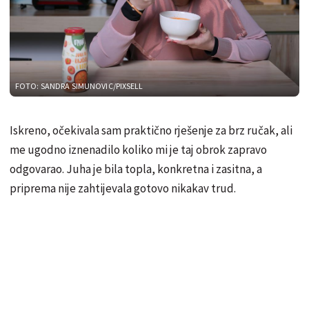
FOTO: SANDRA SIMUNOVIC/PIXSELL
Iskreno, očekivala sam praktično rješenje za brz ručak, ali
me ugodno iznenadilo koliko mi je taj obrok zapravo
odgovarao. Juha je bila topla, konkretna i zasitna, a
priprema nije zahtijevala gotovo nikakav trud.