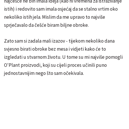
najčešće ne bih imala ideja (kao ni vremena za istraživanje
istih) i redovito sam imala osjećaj da se stalno vrtim oko
nekoliko istih jela. Mislim da me upravo to najviše
sprječavalo da češće biram biljne obroke.
Zato sam si zadala mali izazov - tijekom nekoliko dana
svjesno birati obroke bez mesa i vidjeti kako će to
izgledati u stvarnom životu. U tome su mi najviše pomogli
O'Plant proizvodi, koji su cijeli proces učinili puno
jednostavnijim nego što sam očekivala.