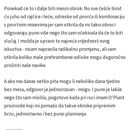
Ponekad će to i dalje biti mesni obrok. No sve češće birat
ću juhu od rajčice i leće, odreske od povrća ili kombinaciju
s povrtnim mixevima jer sam otkrila da mi takvi obroci
odgovaraju puno više nego što sam očekivala da će to biti
slučaj. I možda je upravo to najveća vrijednost ovog
iskustva - nisam napravila radikalnu promjenu, ali sam
otkrila koliko male prehrambene odluke mogu dugoročno
proširiti naše navike.
A ako me danas netko pita mogu li nekoliko dana tjedno
bez mesa, odgovor je jednostavan - mogu. I puno je lakše
nego što sam mislila, pogotovo kada pri ruci imam O'Plant
proizvode koji mi pomažu da takve obroke pripremim
brzo, jednostavno i bez puno planiranja.