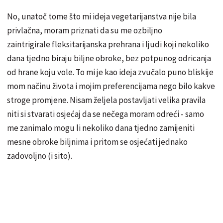
No, unatoč tome što mi ideja vegetarijanstva nije bila
privlačna, moram priznati da su me ozbiljno
zaintrigirale fleksitarijanska prehrana i ljudi koji nekoliko
dana tjedno biraju biljne obroke, bez potpunog odricanja
od hrane koju vole. To mi je kao ideja zvučalo puno bliskije
mom načinu života i mojim preferencijama nego bilo kakve
stroge promjene. Nisam željela postavljati velika pravila
niti si stvarati osjećaj da se nečega moram odreći - samo
me zanimalo mogu li nekoliko dana tjedno zamijeniti
mesne obroke biljnima i pritom se osjećati jednako
zadovoljno (i sito).