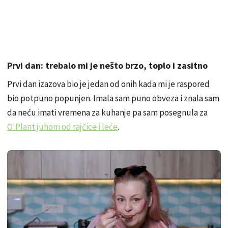
Prvi dan: trebalo mi je nešto brzo, toplo i zasitno
Prvi dan izazova bio je jedan od onih kada mi je raspored
bio potpuno popunjen. Imala sam puno obveza i znala sam
da neću imati vremena za kuhanje pa sam posegnula za
O'Plant juhom od rajčice i leće
.