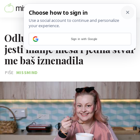
08. LIPNJA 2026.
Odlučila sam tjedan dana
Sign in with Google
jesti manje mesa i jedna stvar
me baš iznenadila
PIŠE
MISSMIND