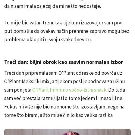
da nisam imala osjećaj da mi nešto nedostaje.
To mi je bio važan trenutak tijekom izazova jer sam prvi
put pomislila da ovakav način prehrane zapravo mogu bez
problema uklopiti u svoju svakodnevicu.
Treći dan: biljni obrok kao sasvim normalan izbor
Treći dan pripremila sam O'Plant odreske od povrća uz
O'Plant Meksički mix, a tijekom poslijepodneva za užinu
sam ponijela
O'Plant Immuno voćno-žitni snack
. Do tada
sam već prestala razmišljati o tome jedem li meso ili ne.
Fokus mi više nije bio na onome što izostavljam, nego na
tome što biram, a što mi se činilo kao velika razlika.