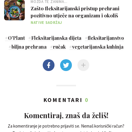
MOŽDA TE ZANIMA...
Zašto fleksitarijanski pristup prehrani
pozitivno utječe na organizam i okoliš
NATIVE SADRŽAJ
#
O'Plant
#
Fleksitarijanska dijeta
#
fleksitarijanstvo
#
biljna prehrana
#
ručak
#
vegetarijanska kuhinja
KOMENTARI
0
Komentiraj, znaš da želiš!
Za komentiranje je potrebno prijaviti se. Nemaš korisnički račun?