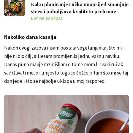
Kako planiranje ručka unaprijed smanjuje
stres i poboljšava kvalitetu prehrane
NATIVE SADRŽAJ
Nekoliko dana kasnije
Nakon ovog izazova nisam postala vegetarijanka, što mi
nije ni bio cilj, ali jesam promijenila jednu važnu naviku.
Danas puno manje razmišljam o tome mora li svaki ručak
sadržavati meso i umjesto toga se češće pitam što mi se taj
dan jede i što se najbolje uklapa u moj raspored.