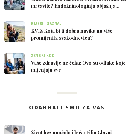
mršavite? Endokrinologinja objašnja…
RIJEŠI I SAZNAJ
KVIZ Koja bi ti dobra navika najviše
promijenila svakodnevicu?
ŽENSKI KOD
Vaše zdravlje ne čeka: Ovo su odluke koje
mijenjaju sve