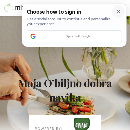
Sign in with Google
Moja O’biljno dobra
navika
POWERED BY: