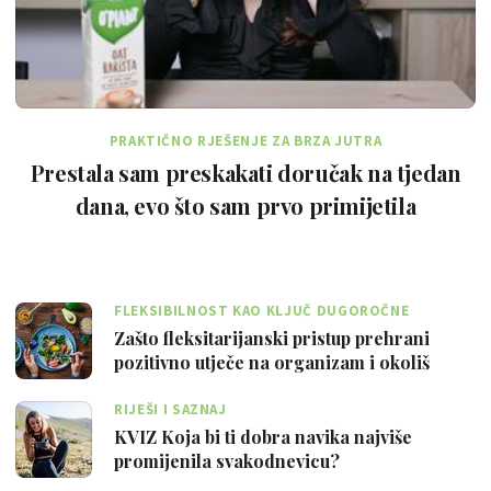
PRAKTIČNO RJEŠENJE ZA BRZA JUTRA
Prestala sam preskakati doručak na tjedan
dana, evo što sam prvo primijetila
FLEKSIBILNOST KAO KLJUČ DUGOROČNE
ODRŽIVOSTI
Zašto fleksitarijanski pristup prehrani
pozitivno utječe na organizam i okoliš
RIJEŠI I SAZNAJ
KVIZ Koja bi ti dobra navika najviše
promijenila svakodnevicu?