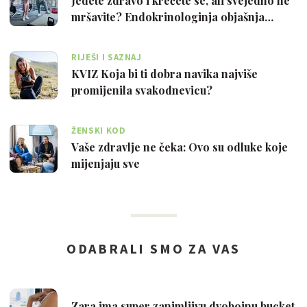
Jedete zdravo i krećete se, ali svejedno ne
mršavite? Endokrinologinja objašnja…
RIJEŠI I SAZNAJ
KVIZ Koja bi ti dobra navika najviše
promijenila svakodnevicu?
ŽENSKI KOD
Vaše zdravlje ne čeka: Ovo su odluke koje
mijenjaju sve