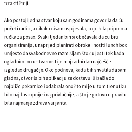
praktičniji.
Ako postoji jedna stvar koju sam godinama govorila da ću
početi raditi, a nikako nisam uspijevala, to je bila priprema
ručka za posao. Svaki tjedan bih si obećavala da ću biti
organiziranija, unaprijed planirati obroke i nositi lunch box
umjesto da svakodnevno razmišljam što ću jesti tek kada
ogladnim, no u stvarnosti je moj radni dan najčešće
izgledao drugačije. Oko podneva, kada bih shvatila da sam
gladna, otvorila bih aplikaciju za dostavu ili izašla do
najbliže pekarnice i odabrala ono što mi je u tom trenutku
bilo najdostupnije i najprivlačnije, a što je gotovo u pravilu
bila najmanje zdrava varijanta.