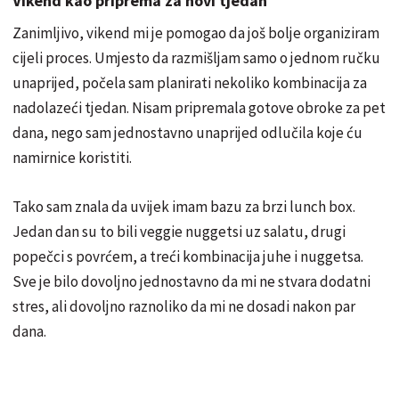
Vikend kao priprema za novi tjedan
Zanimljivo, vikend mi je pomogao da još bolje organiziram
cijeli proces. Umjesto da razmišljam samo o jednom ručku
unaprijed, počela sam planirati nekoliko kombinacija za
nadolazeći tjedan. Nisam pripremala gotove obroke za pet
dana, nego sam jednostavno unaprijed odlučila koje ću
namirnice koristiti.
Tako sam znala da uvijek imam bazu za brzi lunch box.
Jedan dan su to bili veggie nuggetsi uz salatu, drugi
popečci s povrćem, a treći kombinacija juhe i nuggetsa.
Sve je bilo dovoljno jednostavno da mi ne stvara dodatni
stres, ali dovoljno raznoliko da mi ne dosadi nakon par
dana.