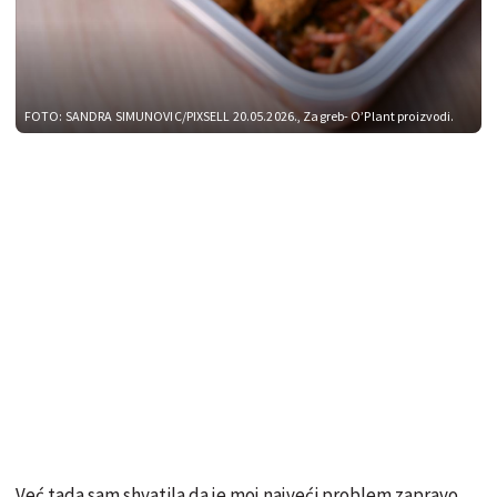
FOTO: SANDRA SIMUNOVIC/PIXSELL
20.05.2026., Zagreb- O’Plant proizvodi.
Već tada sam shvatila da je moj najveći problem zapravo