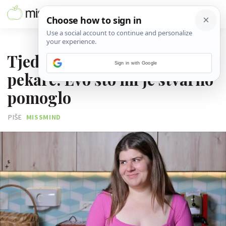
05. LIPNJA 2026.
Tjedan dana bez dostave i
Sign in with Google
pekare: Evo što mi je stvarno
pomoglo
PIŠE
MISSMIND