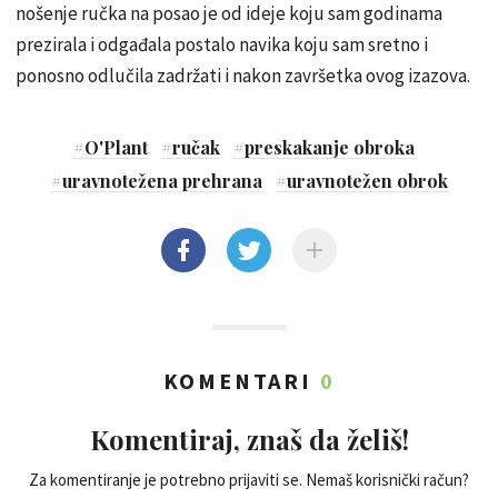
nošenje ručka na posao je od ideje koju sam godinama
prezirala i odgađala postalo navika koju sam sretno i
ponosno odlučila zadržati i nakon završetka ovog izazova.
#
O'Plant
#
ručak
#
preskakanje obroka
#
uravnotežena prehrana
#
uravnotežen obrok
KOMENTARI
0
Komentiraj, znaš da želiš!
Za komentiranje je potrebno prijaviti se. Nemaš korisnički račun?