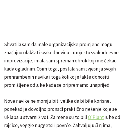
Shvatila sam da male organizacijske promjene mogu
značajno olakšati svakodnevicu - umjesto svakodnevne
improvizacije, imala sam spreman obrok koji me čekao
kada ogladnim. Osim toga, postala sam svjesnija svojih
prehrambenih navika i toga koliko je lakše donositi
promišljene odluke kada se pripremamo unaprijed.
Nove navike ne moraju biti velike da bi bile korisne,
ponekad je dovoljno pronaći praktično rješenje koje se
uklapa u stvarni život. Za mene su to bili
O'Plant
juhe od
rajčice, veggie nuggetsi i povrće. Zahvaljujući njima,