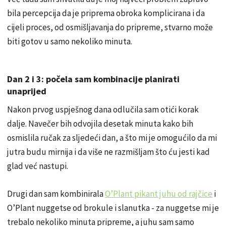
bila percepcija da je priprema obroka komplicirana i da
cijeli proces, od osmišljavanja do pripreme, stvarno može
biti gotov u samo nekoliko minuta.
Dan 2 i 3: počela sam kombinacije planirati
unaprijed
Nakon prvog uspješnog dana odlučila sam otići korak
dalje. Navečer bih odvojila desetak minuta kako bih
osmislila ručak za sljedeći dan, a što mi je omogućilo da mi
jutra budu mirnija i da više ne razmišljam što ću jesti kad
glad već nastupi.
Drugi dan sam kombinirala
O’Plant pikant juhu od rajčice
i
O’Plant nuggetse od brokule i slanutka - za nuggetse mi je
trebalo nekoliko minuta pripreme, a juhu sam samo