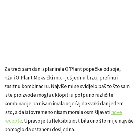
Za treći sam dan isplanirala O’Plant popečke od soje,
rižu i O’Plant Meksički mix - još jednu brzu, prefinu i
zasitnu kombinaciju. Najviše mi se svidjelo baš to što sam
iste proizvode mogla uklopiti u potpuno različite
kombinacije pa nisam imala osjećaj da svaki dan jedem
isto, a da istovremeno nisam morala osmišljavati
nove
recepte
. Upravo je ta fleksibilnost bila ono što mi je najviše
pomoglo da ostanem dosljedna.