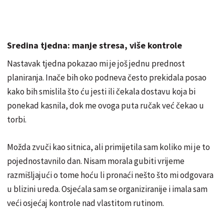
Sredina tjedna: manje stresa, više kontrole
Nastavak tjedna pokazao mi je još jednu prednost
planiranja. Inače bih oko podneva često prekidala posao
kako bih smislila što ću jesti ili čekala dostavu koja bi
ponekad kasnila, dok me ovoga puta ručak već čekao u
torbi.
Možda zvuči kao sitnica, ali primijetila sam koliko mi je to
pojednostavnilo dan. Nisam morala gubiti vrijeme
razmišljajući o tome hoću li pronaći nešto što mi odgovara
u blizini ureda. Osjećala sam se organiziranije i imala sam
veći osjećaj kontrole nad vlastitom rutinom.