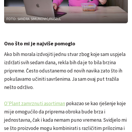
FOTO: SANDRA SIMUNOVIC/PIXSELL
Ono što mi je najviše pomoglo
Ako bih morala izdvojiti jednu stvar zbog koje sam uspjela
izdržati svih sedam dana, rekla bih da je to bila brzina
pripreme. Često odustanemo od novih navika zato što ih
pokušavamo učiniti savršenima. Ja sam ovaj put tražila
nešto održivo.
O'Plant zamrznuti asortiman
pokazao se kao rješenje koje
mi je omogućilo da priprema obroka bude brza i
jednostavna, čak i kada nemam puno vremena. Svidjelo mi
se što proizvode mogu kombinirati s različitim prilozima i