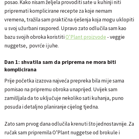
posao. Kako nisam željela provoditi sate u kuhinji niti
pripremati komplicirane recepte za koje nemam
vremena, tražila sam praktična rješenja koja mogu uklopiti
u svoj užurbani raspored. Upravo zato odlučila sam kao
bazu svojih obroka koristiti
O'Plant proizvode
- veggie
nuggetse, povrće i juhe.
Dan 1: shvatila sam da priprema ne mora biti
komplicirana
Prije početka izazova najveća prepreka bila mi je sama
pomisao na pripremu obroka unaprijed. Uvijek sam
zamišljala da to uključuje nekoliko sati kuhanja, puno
posuda i detaljno planiranje cijelog tjedna.
Zato sam prvog dana odlučila krenuti što jednostavnije. Za
ručak sam pripremila O’Plant nuggetse od brokule i