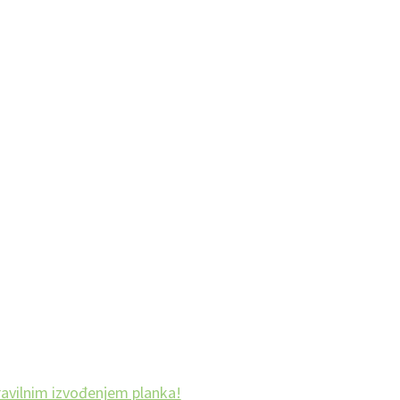
 pravilnim izvođenjem planka!