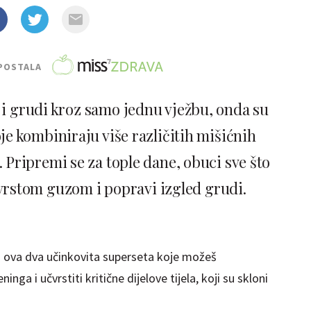
POSTALA
u i grudi kroz samo jednu vježbu, onda su
oje kombiniraju više različitih mišićnih
. Pripremi se za tople dane, obuci sve što
 čvrstom guzom i popravi izgled grudi.
i ova dva učinkovita superseta koje možeš
nga i učvrstiti kritične dijelove tijela, koji su skloni