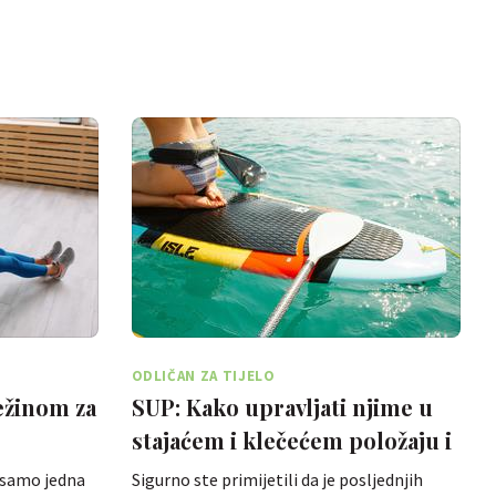
ODLIČAN ZA TIJELO
težinom za
SUP: Kako upravljati njime u
stajaćem i klečećem položaju i
prednosti za tijelo
 samo jedna
Sigurno ste primijetili da je posljednjih