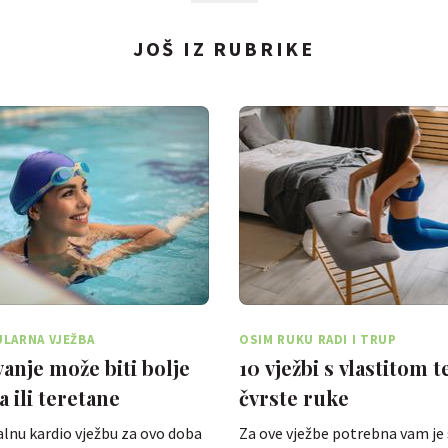
JOŠ IZ RUBRIKE
LARNA VJEŽBA
OSIM RUKU RADI I TRUP
vanje može biti bolje
10 vježbi s vlastitom 
a ili teretane
čvrste ruke
ealnu kardio vježbu za ovo doba
Za ove vježbe potrebna vam je