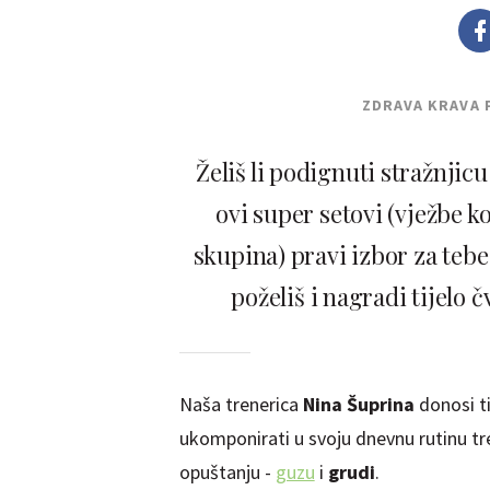
ZDRAVA KRAVA 
Želiš li podignuti stražnjic
ovi super setovi (vježbe k
skupina) pravi izbor za tebe
poželiš i nagradi tijelo
Naša trenerica
Nina Šuprina
donosi t
ukomponirati u svoju dnevnu rutinu treni
opuštanju -
guzu
i
grudi
.