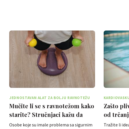
JEDNOSTAVAN ALAT ZA BOLJU RAVNOTEŽU
KARDIOVASKU
Mučite li se s ravnotežom kako
Zašto pli
starite? Stručnjaci kažu da
od trčanj
postoji jednostavno …
Osobe koje su imale problema sa sigurnim
Tražite li id