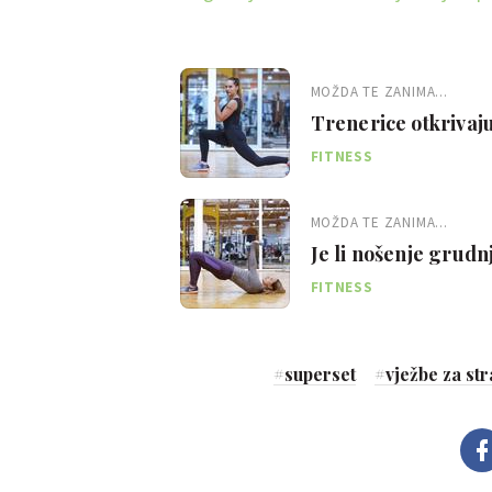
MOŽDA TE ZANIMA...
Trenerice otkrivaju 5
celulit
FITNESS
MOŽDA TE ZANIMA...
Je li nošenje grud
podizanje grudi
FITNESS
#
superset
#
vježbe za st