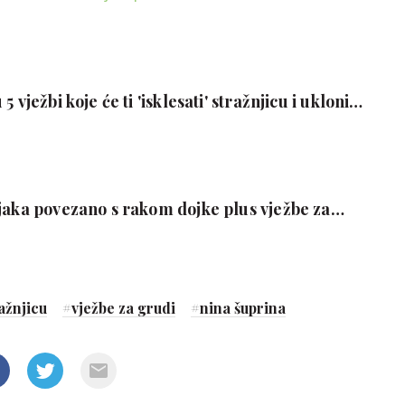
 vježbi koje će ti 'isklesati' stražnjicu i ukloniti
njaka povezano s rakom dojke plus vježbe za
ražnjicu
#
vježbe za grudi
#
nina šuprina