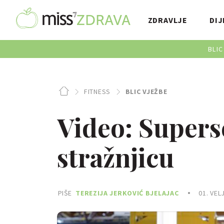
ZDRAVLJE
DIJ
BLIC
FITNESS
BLIC VJEŽBE
Video: Superse
stražnjicu
PIŠE
TEREZIJA JERKOVIĆ BJELAJAC
01. VEL