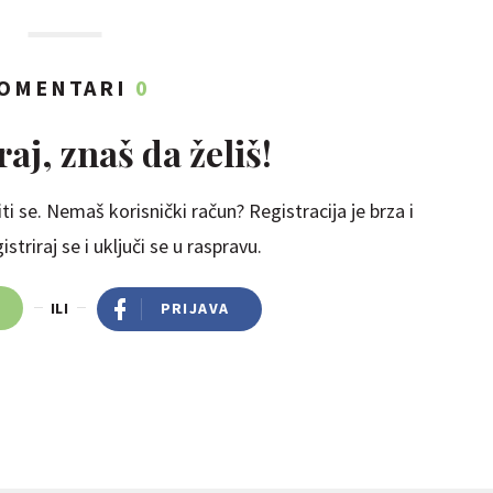
OMENTARI
0
aj, znaš da želiš!
ti se. Nemaš korisnički račun? Registracija je brza i
striraj se i uključi se u raspravu.
ILI
PRIJAVA