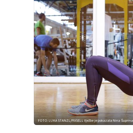
FOTO: LUKA STANZL/PIXSELL
Vježbe je pokazala Nina Šuprina,