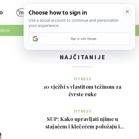
O
RBUH
Sign in with Google
NAJČITANIJE
FITNESS
10 vježbi s vlastitom težinom za
čvrste ruke
FITNESS
SUP: Kako upravljati njime u
stajaćem i klečećem položaju i
prednosti za tijelo