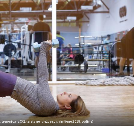
 trenerica iz XXL teretane (vježbe su snimljene 2018. godine)