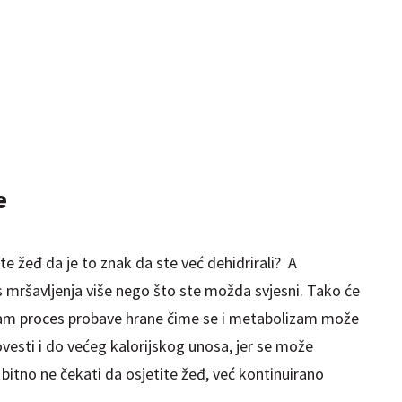
e
ite žeđ da je to znak da ste već dehidrirali? A
s mršavljenja više nego što ste možda svjesni. Tako će
 sam proces probave hrane čime se i metabolizam može
vesti i do većeg kalorijskog unosa, jer se može
 bitno ne čekati da osjetite žeđ, već kontinuirano