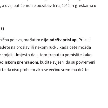
, a ovaj put ćemo se pozabaviti najčešćim greškama u
a"
obična pojava, međutim
nije održiv pristup
. Prije ili
 nađete na proslavi ili nekom ručku kada ćete možda
e smjeli. Umjesto da u tom trenutku pomislite kako
ikcijskom prehranom
, budite svjesni da su povremeni
ki te da nisu problem ako se većinu vremena držite