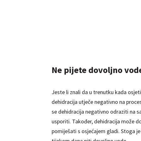
Ne pijete dovoljno vod
Jeste li znali da u trenutku kada osjet
dehidracija utječe negativno na proce
se dehidracija negativno odraziti na
usporiti. Također, dehidracija može do
pomiješati s osjećajem gladi. Stoga je
tijekom dana piti dovoljno vode.