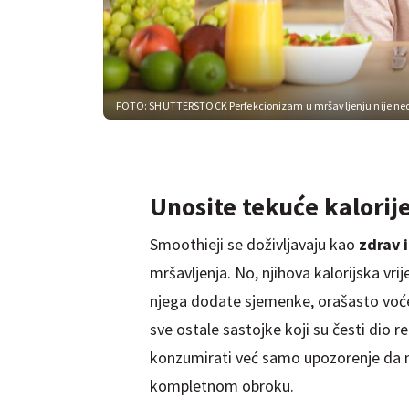
FOTO: SHUTTERSTOCK
Perfekcionizam u mršavljenju nije neo
Unosite tekuće kalorije 
Smoothieji se doživljavaju kao
zdrav 
mršavljenja. No, njihova kalorijska vr
njega dodate sjemenke, orašasto voće 
sve ostale sastojke koji su česti dio r
konzumirati već samo upozorenje da ne
kompletnom obroku.