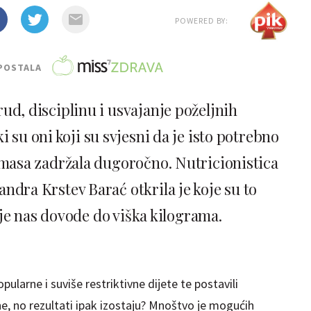
POWERED BY:
POSTALA
rud, disciplinu i usvajanje poželjnih
 su oni koji su svjesni da je isto potrebno
a masa zadržala dugoročno. Nutricionistica
andra Krstev Barać otkrila je koje su to
je nas dovode do viška kilograma.
opularne i suviše restriktivne dijete te postavili
e, no rezultati ipak izostaju? Mnoštvo je mogućih