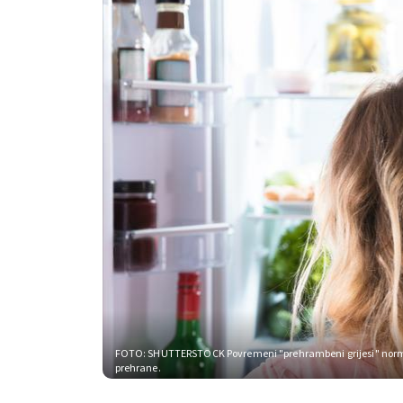
FOTO: SHUTTERSTOCK
Povremeni "prehrambeni grijesi" norma
prehrane.