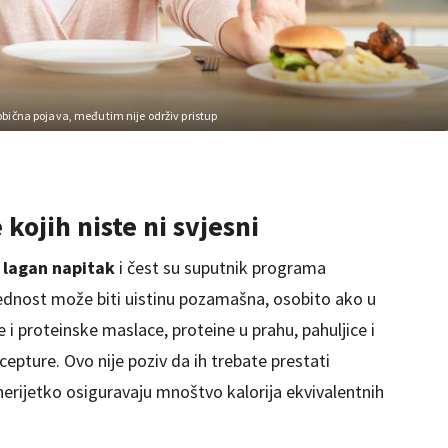
bična pojava, međutim nije održiv pristup
kojih niste ni svjesni
i lagan napitak
i čest su suputnik programa
ijednost može biti uistinu pozamašna, osobito ako u
i proteinske maslace, proteine u prahu, pahuljice i
ecepture. Ovo nije poziv da ih trebate prestati
rijetko osiguravaju mnoštvo kalorija ekvivalentnih