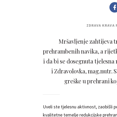
ZDRAVA KRAVA 
Mršavljenje zahtijeva t
prehrambenih navika, a rijetki
i da bi se dosegnuta tjelesn
i Zdravolovka, mag.nutr. S
greške u prehrani ko
Uveli ste tjelesnu aktivnost, zaobišli p
kvalitetne temelje redukcijske prehran