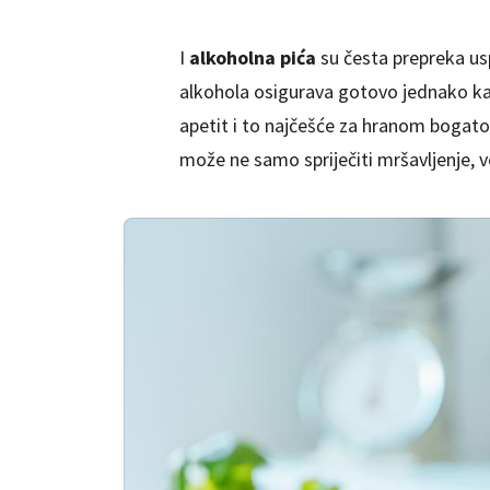
I
alkoholna pića
su česta prepreka usp
alkohola osigurava gotovo jednako kalo
apetit i to najčešće za hranom bogato
može ne samo spriječiti mršavljenje, v