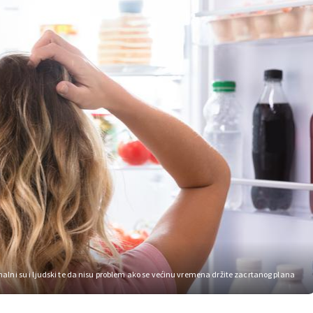
lni su i ljudski te da nisu problem ako se većinu vremena držite zacrtanog plana