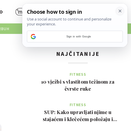
O
RBUH
Sign in with Google
NAJČITANIJE
FITNESS
10 vježbi s vlastitom težinom za
čvrste ruke
FITNESS
SUP: Kako upravljati njime u
stajaćem i klečećem položaju i
prednosti za tijelo