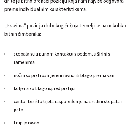
dr. te je bitno pronaći poziciju koja nam najviše odgovora
prema individualnim karakteristikama.
„Pravilna“ pozicija dubokog čučnja temelji se na nekoliko
bitnih čimbenika:
stopala su u punom kontaktu s podom, u širini s
ramenima
nožni su prsti usmjereni ravno ili blago prema van
koljena su blago ispred prstiju
centar težišta tijela raspoređen je na sredini stopala i
peta
trup je ravan