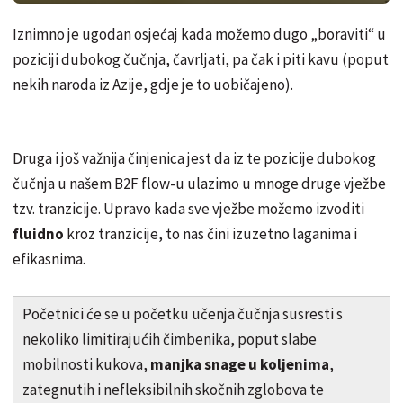
Iznimno je ugodan osjećaj kada možemo dugo „boraviti“ u
poziciji dubokog čučnja, čavrljati, pa čak i piti kavu (poput
nekih naroda iz Azije, gdje je to uobičajeno).
Druga i još važnija činjenica jest da iz te pozicije dubokog
čučnja u našem B2F flow-u ulazimo u mnoge druge vježbe
tzv. tranzicije. Upravo kada sve vježbe možemo izvoditi
fluidno
kroz tranzicije, to nas čini izuzetno laganima i
efikasnima.
Početnici će se u početku učenja čučnja susresti s
nekoliko limitirajućih čimbenika, poput slabe
mobilnosti kukova,
manjka snage u koljenima
,
zategnutih i nefleksibilnih skočnih zglobova te