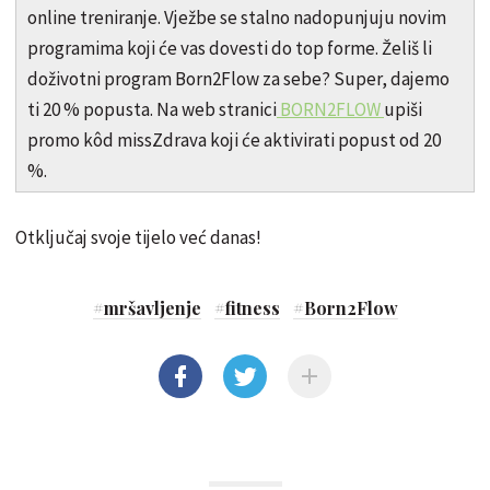
online treniranje. Vježbe se stalno nadopunjuju novim
programima koji će vas dovesti do top forme. Želiš li
doživotni program Born2Flow za sebe? Super, dajemo
ti 20 % popusta. Na web stranici
BORN2FLOW
upiši
promo kôd missZdrava koji će aktivirati popust od 20
%.
Otključaj svoje tijelo već danas!
#
mršavljenje
#
fitness
#
Born2Flow