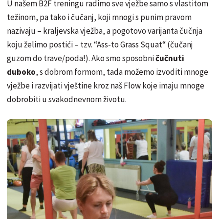
U našem B2F treningu radimo sve vježbe samo s vlastitom
težinom, pa tako i čučanj, koji mnogi s punim pravom
nazivaju – kraljevska vježba, a pogotovo varijanta čučnja
koju želimo postići – tzv. “Ass-to Grass Squat“ (čučanj
guzom do trave/poda!). Ako smo sposobni
čučnuti
duboko
, s dobrom formom, tada možemo izvoditi mnoge
vježbe i razvijati vještine kroz naš Flow koje imaju mnoge
dobrobiti u svakodnevnom životu.