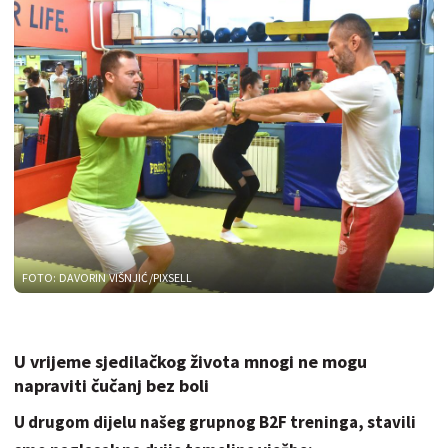
FOTO: DAVORIN VIŠNJIĆ/PIXSELL
U vrijeme sjedilačkog života mnogi ne mogu
napraviti čučanj bez boli
U drugom dijelu našeg grupnog B2F treninga, stavili