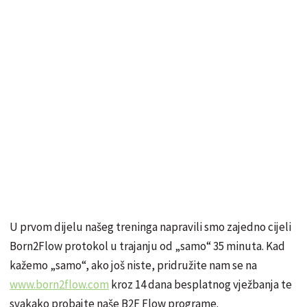
U prvom dijelu našeg treninga napravili smo zajedno cijeli
Born2Flow protokol u trajanju od „samo“ 35 minuta. Kad
kažemo „samo“, ako još niste, pridružite nam se na
www.born2flow.com
kroz 14 dana besplatnog vježbanja te
svakako probajte naše B2F Flow programe.