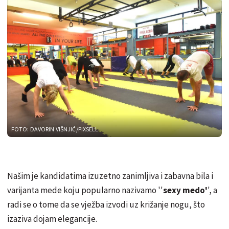
FOTO: DAVORIN VIŠNJIĆ/PIXSELL
Našim je kandidatima izuzetno zanimljiva i zabavna bila i
varijanta mede koju popularno nazivamo ''
sexy medo'
', a
radi se o tome da se vježba izvodi uz križanje nogu, što
izaziva dojam elegancije.