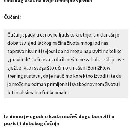
smo naglasak na dvije temeljne vježbe:
Čučanj:
Čučanj spada u osnovne ljudske kretnje, a u današnje
doba tzv. sjedilačkog načina života mnogi od nas
zapravo nisu niti svjesni da ne mogu napraviti nekoliko
„pravilnih“ čučnjeva, a da ih nešto ne zaboli… Cilj je ove
vježbe, kao i svega što učimo u našem Born2Flow
trening sustavu, da je naučimo korektno izvoditi te da
je možemo odmah primijeniti i svakodnevnom životu i
biti maksimalno funkcionalni.
Iznimno je ugodno kada možeš dugo boraviti u
poziciji dubokog čučnja