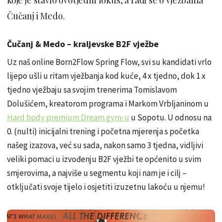
Čučanj i Medo.
Čučanj & Medo – kraljevske B2F vježbe
Uz naš online Born2Flow Spring Flow, svi su kandidati vrlo
lijepo ušli u ritam vježbanja kod kuće, 4 x tjedno, dok 1 x
tjedno vježbaju sa svojim trenerima Tomislavom
Dolušićem, kreatorom programa i Markom Vrbljaninom u
Hard body premium Dream gym-u
u Sopotu. U odnosu na
0. (nulti) inicijalni trening i početna mjerenja s početka
našeg izazova, već su sada, nakon samo 3 tjedna, vidljivi
veliki pomaci u izvođenju B2F vježbi te općenito u svim
smjerovima, a najviše u segmentu koji nam je i cilj –
otključati svoje tijelo i osjetiti izuzetnu lakoću u njemu!