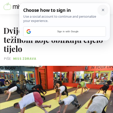
24. SVIBNJA 2019.
Dvije vježbe s vlastitom
Sign in with Google
težinom koje oblikuju cijelo
tijelo
PIŠE
MISS ZDRAVA