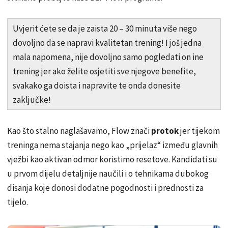
Uvjerit ćete se da je zaista 20 – 30 minuta više nego
dovoljno da se napravi kvalitetan trening! I još jedna
mala napomena, nije dovoljno samo pogledati on ine
trening jer ako želite osjetiti sve njegove benefite,
svakako ga doista i napravite te onda donesite
zaključke!
Kao što stalno naglašavamo, Flow znači
protok
jer tijekom
treninga nema stajanja nego kao „prijelaz“ između glavnih
vježbi kao aktivan odmor koristimo resetove. Kandidati su
u prvom dijelu detaljnije naučili i o tehnikama dubokog
disanja koje donosi dodatne pogodnosti i prednosti za
tijelo.