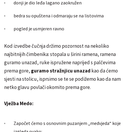
donji je dio leđa lagano zaokružen
bedra su opuštena i odmaraju se na listovima
pogled je usmjeren ravno
Kod izvedbe čučnja držimo pozornost na nekoliko
najbitnijih čimbenika: stopala u širini ramena, ramena
guramo unazad, ruke ispružene naprijed s palčevima
prema gore,
guramo stražnjicu unazad
kao da ćemo
sjesti na stolicu, isprsimo se te se podižemo kao da nam
netko glavu povlači okomito prema gore.
Vježba Medo:
Započet ćemo s osnovnim puzanjem „medvjeda“ koje
izgleda ovako: