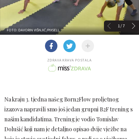
1/7
FOTO: DAVORIN VIŠNJIĆ/PIXSELL
ZDRAVA KRAVA POSTALA
Na kraju 3. tjedna našeg Born2Flow proljetnog
izazova napravili smo još jedan grupni B2F trening s
našim kandidatima. Trening je vodio Tomislav
Dolušić koji nam je detaljno opisao dvije vježbe na
koje je stavio ovotjedni fokus, a radi se o vježbama