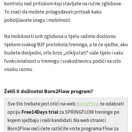
kontrolu nad pritiskom koji stavljate na ručne zglobove.
To znači da možete prilagođavati pritisak kako
poboljšavate snagu i mobilnost.
Na mobilnosti svih zglobova u tijelu radimo doslovno
tijekom svakog B2F protokola/treninga, a te će vježbe, ako
budete dosljedni, vrlo brzo „otključati“ vaše tijelo i vašu
funkcionalnost u treningu i svakodnevicu podići na vrlo
visoku razinu.
Želiš li doživotni Born2Flow program?
Sve što trebate jest otići na web
Born2Flow
te odabrati
opciju
Free14Days trial
za SPRINGFLOW treninge po
kojem vježbaju i naši kandidati. Na web stranici
Born2Flow naći ćete različite vrste programa Flow za