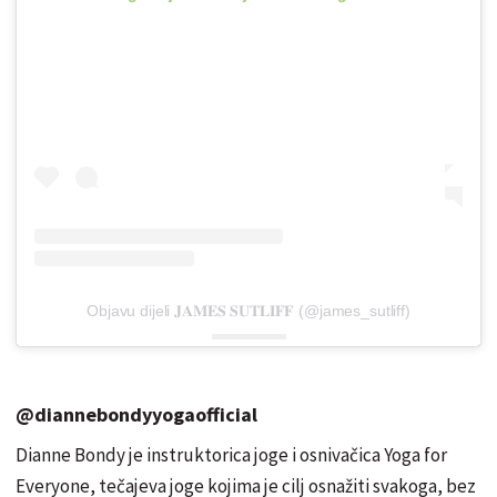
Objavu dijeli 𝐉𝐀𝐌𝐄𝐒 𝐒𝐔𝐓𝐋𝐈𝐅𝐅 (@james_sutliff)
@diannebondyyogaofficial
Dianne Bondy je instruktorica joge i osnivačica Yoga for
Everyone, tečajeva joge kojima je cilj osnažiti svakoga, bez