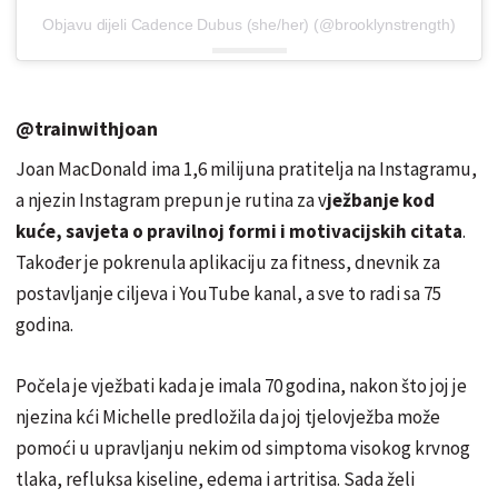
Objavu dijeli Cadence Dubus (she/her) (@brooklynstrength)
@trainwithjoan
Joan MacDonald ima 1,6 milijuna pratitelja na Instagramu,
a njezin Instagram prepun je rutina za v
ježbanje kod
kuće, savjeta o pravilnoj formi i motivacijskih citata
.
Također je pokrenula aplikaciju za fitness, dnevnik za
postavljanje ciljeva i YouTube kanal, a sve to radi sa 75
godina.
Počela je vježbati kada je imala 70 godina, nakon što joj je
njezina kći Michelle predložila da joj tjelovježba može
pomoći u upravljanju nekim od simptoma visokog krvnog
tlaka, refluksa kiseline, edema i artritisa. Sada želi