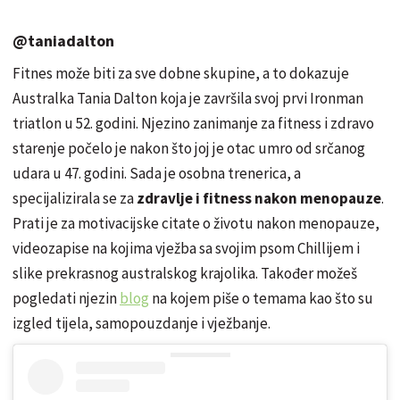
@taniadalton
Fitnes može biti za sve dobne skupine, a to dokazuje
Australka Tania Dalton koja je završila svoj prvi Ironman
triatlon u 52. godini. Njezino zanimanje za fitness i zdravo
starenje počelo je nakon što joj je otac umro od srčanog
udara u 47. godini. Sada je osobna trenerica, a
specijalizirala se za
zdravlje i fitness nakon menopauze
.
Prati je za motivacijske citate o životu nakon menopauze,
videozapise na kojima vježba sa svojim psom Chillijem i
slike prekrasnog australskog krajolika. Također možeš
pogledati njezin
blog
na kojem piše o temama kao što su
izgled tijela, samopouzdanje i vježbanje.