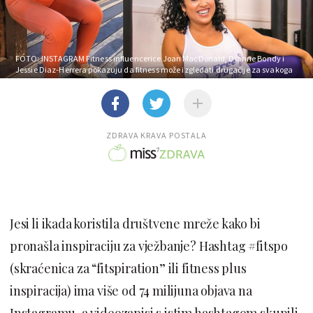
FOTO: INSTAGRAM
Fitness influencerice Joan MacDonald, Dianne Bondy i
Jessie Diaz-Herrera pokazuju da fitness može izgledati drugačije za svakoga
ZDRAVA KRAVA POSTALA
Jesi li ikada koristila društvene mreže kako bi
pronašla inspiraciju za vježbanje? Hashtag #fitspo
(skraćenica za “fitspiration” ili fitness plus
inspiracija) ima više od 74 milijuna objava na
Instagramu, a videozapisi s istim hashtagom skupili