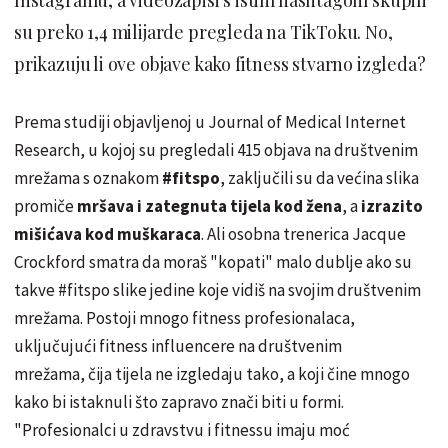
su preko 1,4 milijarde pregleda na TikToku. No,
prikazuju li ove objave kako fitness stvarno izgleda?
Prema studiji objavljenoj u Journal of Medical Internet
Research, u kojoj su pregledali 415 objava na društvenim
mrežama s oznakom
#fitspo
, zaključili su da većina slika
promiče
mršava i zategnuta tijela kod žena
, a
izrazito
mišićava kod muškaraca
. Ali osobna trenerica Jacque
Crockford smatra da moraš "kopati" malo dublje ako su
takve #fitspo slike jedine koje vidiš na svojim društvenim
mrežama. Postoji mnogo fitness profesionalaca,
uključujući fitness influencere na društvenim
mrežama, čija tijela ne izgledaju tako, a koji čine mnogo
kako bi istaknuli što zapravo znači biti u formi.
"Profesionalci u zdravstvu i fitnessu imaju moć