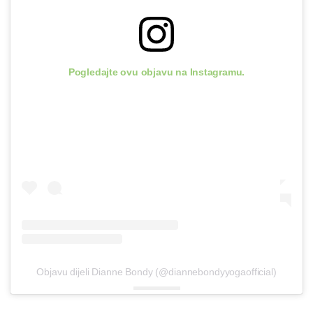
Pogledajte ovu objavu na Instagramu.
Objavu dijeli Dianne Bondy (@diannebondyyogaofficial)