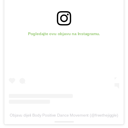
Pogledajte ovu objavu na Instagramu.
Objavu dijeli Body Positive Dance Movement (@freethejiggle)