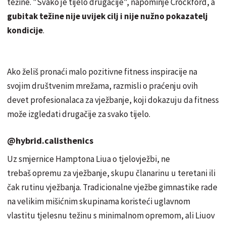
težine. "Svako je tijelo drugačije", napominje Crockford, a
gubitak težine nije uvijek cilj i nije nužno pokazatelj
kondicije
.
Ako želiš pronaći malo pozitivne fitness inspiracije na
svojim društvenim mrežama, razmisli o praćenju ovih
devet profesionalaca za vježbanje, koji dokazuju da fitness
može izgledati drugačije za svako tijelo.
@hybrid.calisthenics
Uz smjernice Hamptona Liua o tjelovježbi, ne
trebaš opremu za vježbanje, skupu članarinu u teretani ili
čak rutinu vježbanja. Tradicionalne vježbe gimnastike
rade
na velikim mišićnim skupinama koristeći uglavnom
vlastitu tjelesnu težinu s minimalnom opremom, ali Liuov