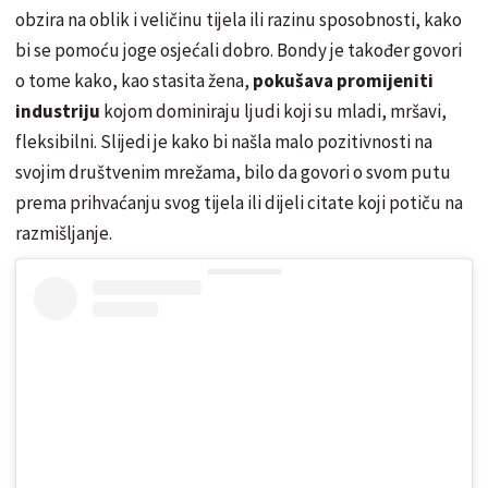
obzira na oblik i veličinu tijela ili razinu sposobnosti, kako
bi se pomoću joge osjećali dobro. Bondy je također govori
o tome kako, kao stasita žena,
pokušava promijeniti
industriju
kojom dominiraju ljudi koji su mladi, mršavi,
fleksibilni. Slijedi je kako bi našla malo pozitivnosti na
svojim društvenim mrežama, bilo da govori o svom putu
prema prihvaćanju svog tijela ili dijeli citate koji potiču na
razmišljanje.