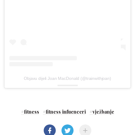
Objavu dijeli Joan MacDonald (@trainwithjoan)
#
fitness
#
fitness infuenceri
#
vježbanje