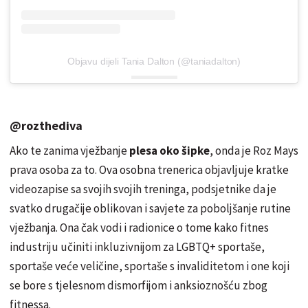
Objavu dijeli Tania Dalton (@taniadalton)
@rozthediva
Ako te zanima vježbanje
plesa oko šipke
, onda je Roz Mays
prava osoba za to. Ova osobna trenerica objavljuje kratke
videozapise sa svojih svojih treninga, podsjetnike da je
svatko drugačije oblikovan i savjete za poboljšanje rutine
vježbanja. Ona čak vodi i radionice o tome kako fitnes
industriju učiniti inkluzivnijom za LGBTQ+ sportaše,
sportaše veće veličine, sportaše s invaliditetom i one koji
se bore s tjelesnom dismorfijom i anksioznošću zbog
fitnessa.