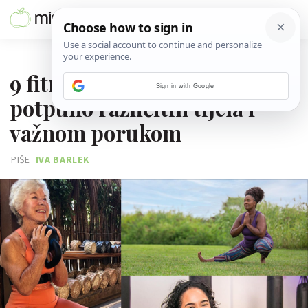
17. KOLOVOZA 2022.
9 fitness influencerica
Sign in with Google
potpuno različitih tijela i
važnom porukom
PIŠE
IVA BARLEK