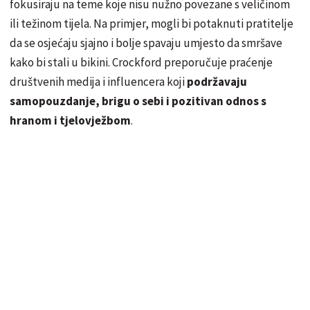
fokusiraju na teme koje nisu nužno povezane s veličinom
ili težinom tijela. Na primjer, mogli bi potaknuti pratitelje
da se osjećaju sjajno i bolje spavaju umjesto da smršave
kako bi stali u bikini. Crockford preporučuje praćenje
društvenih medija i influencera koji
podržavaju
samopouzdanje, brigu o sebi i pozitivan odnos s
hranom i tjelovježbom
.