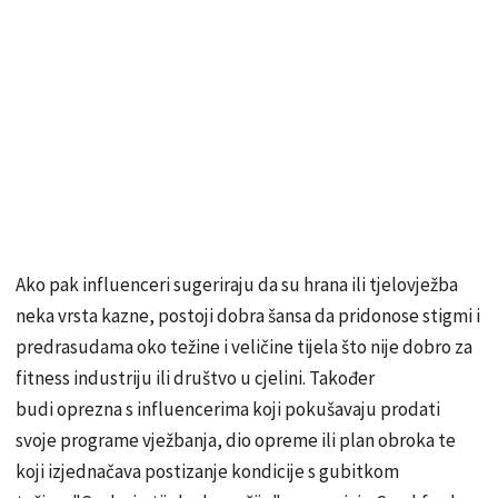
Ako pak influenceri sugeriraju da su hrana ili tjelovježba
neka vrsta kazne, postoji dobra šansa da pridonose stigmi i
predrasudama oko težine i veličine tijela što nije dobro za
fitness industriju ili društvo u cjelini. Također
budi oprezna s influencerima koji pokušavaju prodati
svoje programe vježbanja, dio opreme ili plan obroka te
koji izjednačava postizanje kondicije s gubitkom