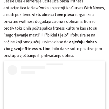
Jessie Diaz-Herrera je učiteljica plesa i fitness
entuzijastica iz New Yorka koja stoji iza Curves With Moves,
a nudi pozitivne
virtualne satove plesa
i organizira
privatne wellness događaje za one s oblinama. Bori se
protiv toksičnih poštapalica fitness kulture kao što su
"sagorijevanje masti" ili "bikini tijelo" i fokusira se na
načine koji omogućuju svima da se da
osjećaju dobro
zbog svoje fitness rutine
, bilo da se radi o pozitivnijem
pristupu vježbanju ili prihvaćanju oblina.