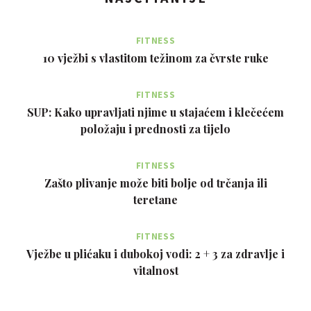
FITNESS
10 vježbi s vlastitom težinom za čvrste ruke
FITNESS
SUP: Kako upravljati njime u stajaćem i klečećem
položaju i prednosti za tijelo
FITNESS
Zašto plivanje može biti bolje od trčanja ili
teretane
FITNESS
Vježbe u plićaku i dubokoj vodi: 2 + 3 za zdravlje i
vitalnost