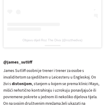
Objavu dijeli Roz The Diva (@rozthediva)
@james_sutliff
James Sutliff osobni je trener i trener za osobe s
invaliditetom sa sjedištem u Leicesteru u Engleskoj. On
živi s
distonijom
, stanjem u kojem se prema klinici Mayo,
mišići nehotično kontrahiraju i uzrokuju ponavljajuće ili
povremene pokrete u jednom ili nekoliko dijelova tijela.
On na svojim društvenim mrežama želi ukazati na