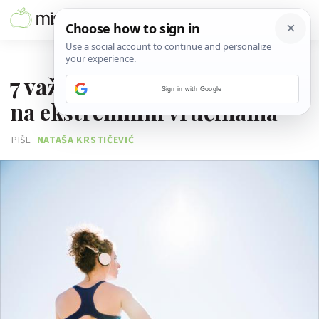
23. LIPNJA 2026.
7 važnih pravila za vježbanje
Sign in with Google
na ekstremnim vrućinama
PIŠE
NATAŠA KRSTIČEVIĆ