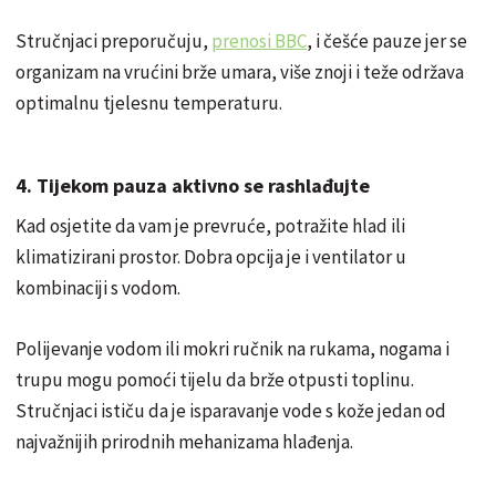
Stručnjaci preporučuju,
prenosi BBC
, i češće pauze jer se
organizam na vrućini brže umara, više znoji i teže održava
optimalnu tjelesnu temperaturu.
4. Tijekom pauza aktivno se rashlađujte
Kad osjetite da vam je prevruće, potražite hlad ili
klimatizirani prostor. Dobra opcija je i ventilator u
kombinaciji s vodom.
Polijevanje vodom ili mokri ručnik na rukama, nogama i
trupu mogu pomoći tijelu da brže otpusti toplinu.
Stručnjaci ističu da je isparavanje vode s kože jedan od
najvažnijih prirodnih mehanizama hlađenja.