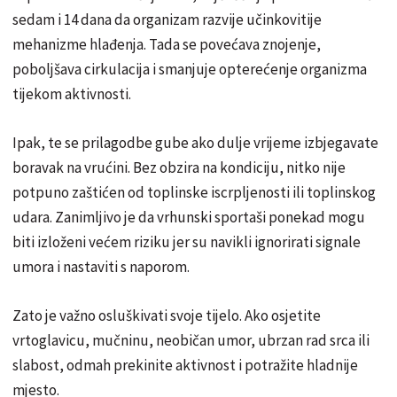
sedam i 14 dana da organizam razvije učinkovitije
mehanizme hlađenja. Tada se povećava znojenje,
poboljšava cirkulacija i smanjuje opterećenje organizma
tijekom aktivnosti.
Ipak, te se prilagodbe gube ako dulje vrijeme izbjegavate
boravak na vrućini. Bez obzira na kondiciju, nitko nije
potpuno zaštićen od toplinske iscrpljenosti ili toplinskog
udara. Zanimljivo je da vrhunski sportaši ponekad mogu
biti izloženi većem riziku jer su navikli ignorirati signale
umora i nastaviti s naporom.
Zato je važno osluškivati svoje tijelo. Ako osjetite
vrtoglavicu, mučninu, neobičan umor, ubrzan rad srca ili
slabost, odmah prekinite aktivnost i potražite hladnije
mjesto.