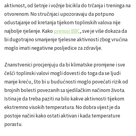
aktivnost, od šetnje i vožnje bicikla do trčanja i treninga na
otvorenom. No stručnjaci upozoravaju da potpuno
odustajanje od kretanja tijekom toplinskih valova nije
najbolje rješenje. Kako
prenosi BBC
, sve je više dokaza da
bi dugotrajno smanjenje tjelesne aktivnosti zbog vrućina
moglo imati negativne posljedice za zdravlje.
Znanstvenici procjenjuju da bi klimatske promjene i sve
češći toplinski valovi mogli dovesti do toga da se ljudi
manje kreću, što bi u budućnosti moglo povećati rizik od
brojnih bolesti povezanih sa sjedilačkim načinom života.
Istina je da treba paziti na bilo kakve aktivnosti tijekom
ekstremno visokih temperatura. No dobra vijest je da
postoje načini kako ostati aktivan i kada temperature
porastu.