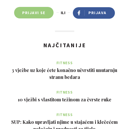
PRIJAVI SE
ILI
PRIJAVA
NAJČITANIJE
FITNESS
3 vježbe uz koje ćete konačno učvrstiti unutarnju
stranu bedara
FITNESS
10 vježbi s vlastitom težinom za čvrste ruke
FITNESS
SUP: Kako upravljati njime u stajaćem i klečećem
položaju i prednosti za tijelo