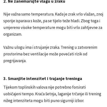
2. Ne zanemarujte vlagu u zraku
Nije važna samo temperatura. Kada je zrak vrlo vlažan, znoj
sporije isparava s kože, pa se tijelo teže hladi. Zbog toga i
umjereno visoke temperature mogu biti vrlo zahtjevne za
organizam.
Važnu ulogu ima i strujanje zraka. Trening u zatvorenim
prostorima bez ventilacije može povećati rizik od
pregrijavanja.
3. Smanjite intenzitet i trajanje treninga
Tijekom toplinskih valova nije potrebno forsirati
uobičajeni tempo. Kraća šetnja, laganije trčanje ili trening
nižeg intenziteta mogu biti puno sigurniji izbor.