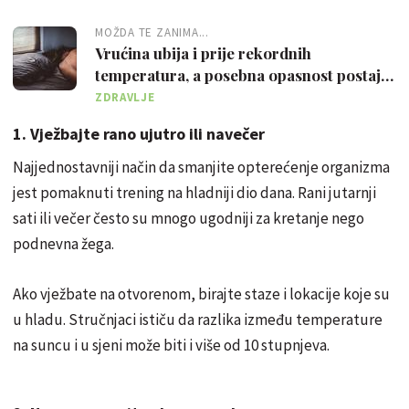
MOŽDA TE ZANIMA...
Vrućina ubija i prije rekordnih
temperatura, a posebna opasnost postaju
tropske noći
ZDRAVLJE
1. Vježbajte rano ujutro ili navečer
Najjednostavniji način da smanjite opterećenje organizma
jest pomaknuti trening na hladniji dio dana. Rani jutarnji
sati ili večer često su mnogo ugodniji za kretanje nego
podnevna žega.
Ako vježbate na otvorenom, birajte staze i lokacije koje su
u hladu. Stručnjaci ističu da razlika između temperature
na suncu i u sjeni može biti i više od 10 stupnjeva.