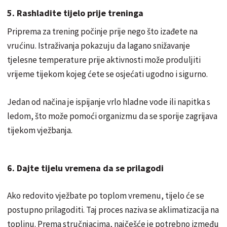
5. Rashladite tijelo prije treninga
Priprema za trening počinje prije nego što izađete na
vrućinu. Istraživanja pokazuju da lagano snižavanje
tjelesne temperature prije aktivnosti može produljiti
vrijeme tijekom kojeg ćete se osjećati ugodno i sigurno.
Jedan od načina je ispijanje vrlo hladne vode ili napitka s
ledom, što može pomoći organizmu da se sporije zagrijava
tijekom vježbanja.
6. Dajte tijelu vremena da se prilagodi
Ako redovito vježbate po toplom vremenu, tijelo će se
postupno prilagoditi. Taj proces naziva se aklimatizacija na
toplinu. Prema stručnjacima, najčešće je potrebno između