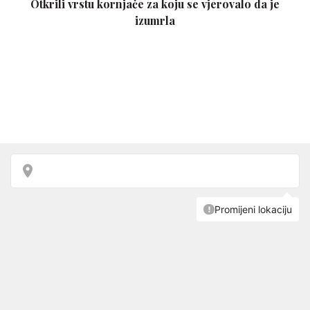
Otkrili vrstu kornjače za koju se vjerovalo da je
izumrla