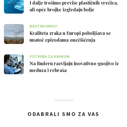
I dalje trošimo previše plastičnih vrećica,
ali opće brojke izgledaju bolje
NEOČEKIVANO?
Kvaliteta zraka u Europi poboljšava se
unatoč epizodama onečišćenja
POTREBA ZA HRANOM
Na Ruđeru razvijaju inovativno gnojivo iz
meduza i rebraša