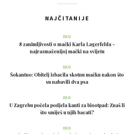
NAJČITANIJE
EKO
8 zanimljivosti o mački Karla Lagerfelda -
najrazmaženijoj mački na svijetu
EKO
Šokantno: Obitelj izbacila skotnu mačku nakon što
su nabavili dva psa
EKO
U Zagrebu počela podjela kanti za biootpad: Znaš li
što smiješ u njih bacati?
EKO