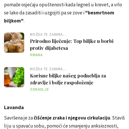
pomaže osjećaju opuštenosti kada legneš u krevet, a vrlo
se lako da zasaditi i uzgojiti pa se zove i
"besmrtnom
biljkom"
.
MOŽDA TE ZANIMA...
Prirodno liječenje: Top biljke u borbi
protiv dijabetesa
HRANA
MOŽDA TE ZANIMA...
Korisne biljke našeg podneblja za
zdravlje i bolje raspoloženje
ZDRAVLJE
Lavanda
Savršena je za
čišćenje zraka i njegovu cirkulaciju
. Staviš
li ju u spavaću sobu, pomoći će smanjenju anksioznosti,