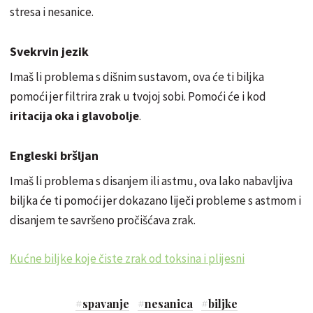
stresa i nesanice.
Svekrvin jezik
Imaš li problema s dišnim sustavom, ova će ti biljka
pomoći jer filtrira zrak u tvojoj sobi. Pomoći će i kod
iritacija oka i glavobolje
.
Engleski bršljan
Imaš li problema s disanjem ili astmu, ova lako nabavljiva
biljka će ti pomoći jer dokazano liječi probleme s astmom i
disanjem te savršeno pročišćava zrak.
Kućne biljke koje čiste zrak od toksina i plijesni
#
spavanje
#
nesanica
#
biljke