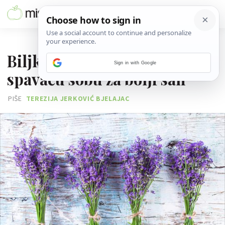
12. TRAVNJA 2018.
Biljke koje treba staviti u
Sign in with Google
spavaću sobu za bolji san
PIŠE
TEREZIJA JERKOVIĆ BJELAJAC