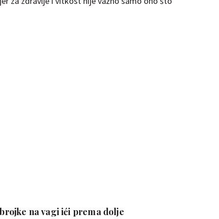
jer za zdravlje i vitkost nije važno samo ono što
 brojke na vagi ići prema dolje