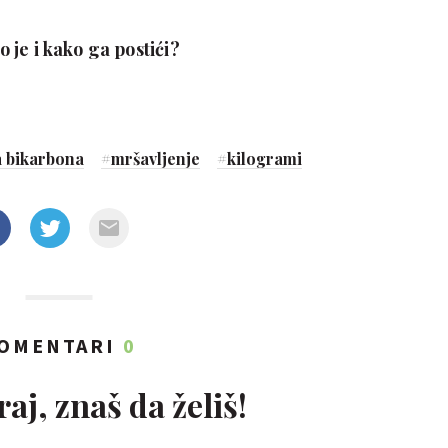
to je i kako ga postići?
 bikarbona
#
mršavljenje
#
kilogrami
OMENTARI
0
aj, znaš da želiš!