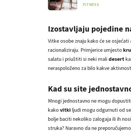
FITNESS
Izostavljaju pojedine 
Vitke osobe znaju kako će se osjećati
racionaliziraju. Primjerice umjesto
kru
salatu i priuštiti si neki mali
desert
ka
neraspoloženo za bilo kakve aktivnosti
Kad su site jednostavno
Mnogi jednostavno ne mogu dopustiti d
kako
vitki
ljudi mogu odgurnuti od seb
bolje baciti nekoliko zalogaja ili ih n
struka? Naravno da ne preporučujemo ba