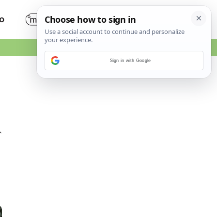
O
Sign in with Google
u