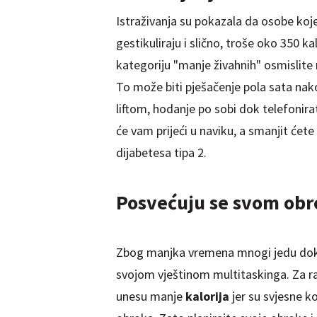
Istraživanja su pokazala da osobe koj
gestikuliraju i slično, troše oko 350 k
kategoriju "manje živahnih" osmislite 
To može biti pješačenje pola sata nako
liftom, hodanje po sobi dok telefonir
će vam
prijeći
u naviku, a smanjit ćete 
dijabetesa
tipa 2.
Posvećuju se svom ob
Zbog manjka vremena mnogi jedu dok r
svojom vještinom multitaskinga. Za ra
unesu manje
kalorija
jer su svjesne k