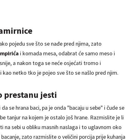
namirnice
 ako pojedu sve što se nađe pred njima, zato
mpirića
i komada mesa, odabrat će samo meso i
snije, a
nakon
toga se neće
osjećati
tromo i
 kao netko tko je pojeo sve što se našlo pred njim.
 prestanu jesti
a se hrana baci, pa je onda "bacaju u sebe" i čude se
e tanjur na kojem je ostalo još hrane. Razmislite je li
ositi na sebi u obliku masnih naslaga i to uglavnom oko
canje, zato razmislite o veličini porcija prije kuhanja