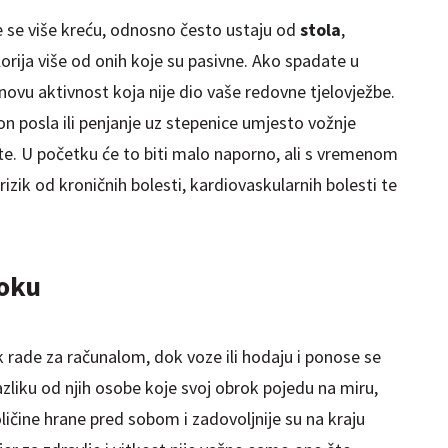
e se više kreću, odnosno često ustaju od
stola
,
alorija više od onih koje su pasivne. Ako spadate u
novu aktivnost koja nije dio vaše redovne tjelovježbe.
n posla ili penjanje uz stepenice umjesto vožnje
ate. U početku će to biti malo naporno, ali s vremenom
rizik od kroničnih bolesti, kardiovaskularnih bolesti te
roku
ade za računalom, dok voze ili hodaju i ponose se
zliku od njih osobe koje svoj obrok pojedu na miru,
oličine hrane pred sobom i zadovoljnije su na kraju