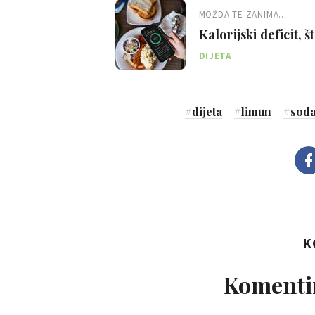
MOŽDA TE ZANIMA...
Kalorijski deficit, š
DIJETA
#
dijeta
#
limun
#
soda
K
Komentir