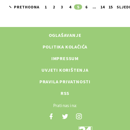
vođenja …
PRETHODNA
1
2
3
4
5
6
...
14
15
SLJED
OGLAŠAVANJE
POLITIKA KOLAČIĆA
IMPRESSUM
UVJETI KORIŠTENJA
PRAVILA PRIVATNOSTI
RSS
Prati nas i na: