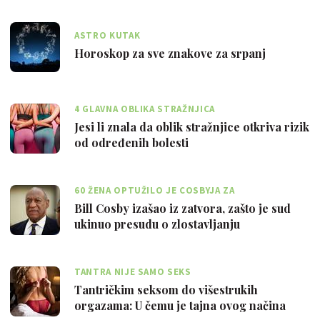
ASTRO KUTAK
Horoskop za sve znakove za srpanj
4 GLAVNA OBLIKA STRAŽNJICA
Jesi li znala da oblik stražnjice otkriva rizik
od određenih bolesti
60 ŽENA OPTUŽILO JE COSBYJA ZA
ZLOSTAVLJANJE
Bill Cosby izašao iz zatvora, zašto je sud
ukinuo presudu o zlostavljanju
TANTRA NIJE SAMO SEKS
Tantričkim seksom do višestrukih
orgazama: U čemu je tajna ovog načina