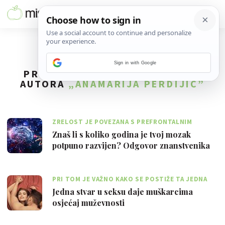
Sign in with Google
PRONAĐENO
204
REZULTATA ZA
AUTORA
„ANAMARIJA PERDIJIĆ”
ZRELOST JE POVEZANA S PREFRONTALNIM
KORTEKSOM
Znaš li s koliko godina je tvoj mozak
potpuno razvijen? Odgovor znanstvenika
bi…
PRI TOM JE VAŽNO KAKO SE POSTIŽE TA JEDNA
STVAR
Jedna stvar u seksu daje muškarcima
osjećaj muževnosti