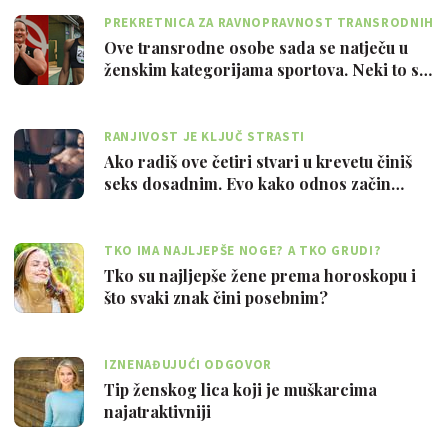
PREKRETNICA ZA RAVNOPRAVNOST TRANSRODNIH
OSOBA
Ove transrodne osobe sada se natječu u
ženskim kategorijama sportova. Neki to s…
RANJIVOST JE KLJUČ STRASTI
Ako radiš ove četiri stvari u krevetu činiš
seks dosadnim. Evo kako odnos začin…
TKO IMA NAJLJEPŠE NOGE? A TKO GRUDI?
Tko su najljepše žene prema horoskopu i
što svaki znak čini posebnim?
IZNENAĐUJUĆI ODGOVOR
Tip ženskog lica koji je muškarcima
najatraktivniji