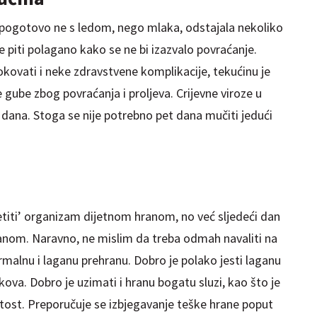
a, pogotovo ne s ledom, nego mlaka, odstajala nekoliko
 piti polagano kako se ne bi izazvalo povraćanje.
kovati i neke zdravstvene komplikacije, tekućinu je
e gube zbog povraćanja i proljeva. Crijevne viroze u
tri dana. Stoga se nije potrebno pet dana mučiti jedući
etiti’ organizam dijetnom hranom, no već sljedeći dan
nom. Naravno, ne mislim da treba odmah navaliti na
ormalnu i laganu prehranu. Dobro je polako jesti laganu
okova. Dobro je uzimati i hranu bogatu sluzi, kao što je
ili tost. Preporučuje se izbjegavanje teške hrane poput