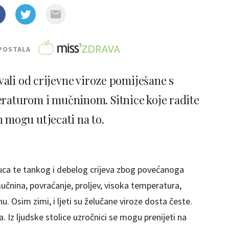
POSTALA
vali od crijevne viroze pomiješane s
raturom i mučninom. Sitnice koje radite
n mogu utjecati na to.
želuca te tankog i debelog crijeva zbog povećanoga
mučnina, povraćanje, proljev, visoka temperatura,
u. Osim zimi, i ljeti su želučane viroze dosta česte.
Iz ljudske stolice uzročnici se mogu prenijeti na