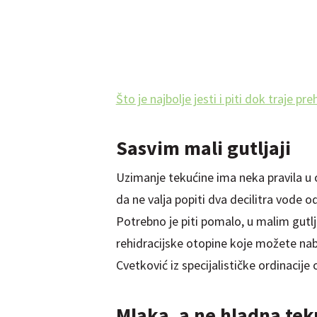
Što je najbolje jesti i piti dok traje pre
Sasvim mali gutljaji
Uzimanje tekućine ima neka pravila u ov
da ne valja popiti dva decilitra vode o
Potrebno je piti pomalo, u malim gutlj
rehidracijske otopine koje možete naba
Cvetković iz specijalističke ordinacije
Mlaka, a ne hladna tek