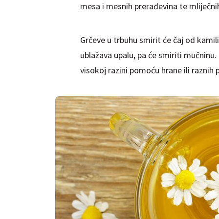
mesa i mesnih prerađevina te mliječni
Grčeve u trbuhu smirit će čaj od kamili
ublažava upalu, pa će smiriti mučninu. 
visokoj razini pomoću hrane ili raznih 