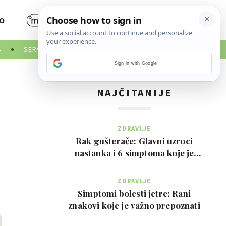
O
S
SERVISNE INFORMACIJE
Sign in with Google
NAJČITANIJE
ZDRAVLJE
Rak gušterače: Glavni uzroci
nastanka i 6 simptoma koje je
važno prepoznati na …
ZDRAVLJE
Simptomi bolesti jetre: Rani
znakovi koje je važno prepoznati