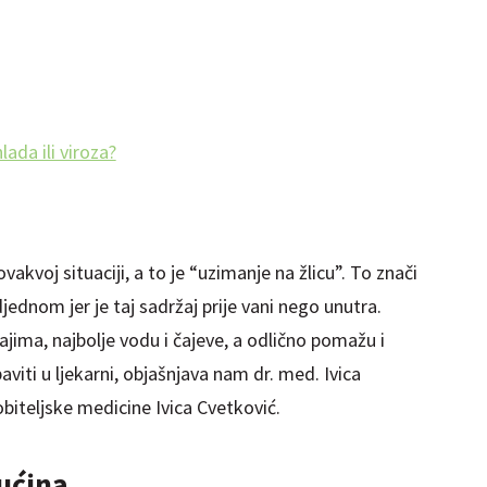
hlada ili viroza?
akvoj situaciji, a to je “uzimanje na žlicu”. To znači
djednom jer je taj sadržaj prije vani nego unutra.
ajima, najbolje vodu i čajeve, a odlično pomažu i
viti u ljekarni, objašnjava nam dr. med. Ivica
 obiteljske medicine Ivica Cvetković.
ućina