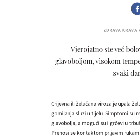
ZDRAVA KRAVA 
Vjerojatno ste već bolo
glavoboljom, visokom tempe
svaki da
Crijevna ili želučana viroza je upala 
gomilanja sluzi u tijelu. Simptomi su 
glavobolja, a mogući su i grčevi u trbuh
Prenosi se kontaktom prljavim rukama. 