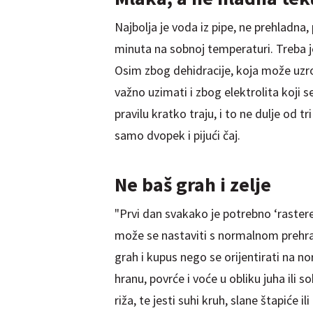
Najbolja je voda iz pipe, ne prehladn
minuta na sobnoj temperaturi. Treba je
Osim zbog dehidracije, koja može uzro
važno uzimati i zbog elektrolita koji s
pravilu kratko traju, i to ne dulje od 
samo dvopek i pijući čaj.
Ne baš grah i zelje
"Prvi dan svakako je potrebno ‘raster
može se nastaviti s normalnom prehra
grah i kupus nego se orijentirati na n
hranu, povrće i voće u obliku juha ili s
riža, te jesti suhi kruh, slane štapiće 