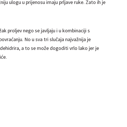
niju ulogu u prijenosu imaju prljave ruke. Zato ih je
ak proljev nego se javljaju i u kombinaciji s
vraćanju. No u sva tri slučaja najvažnija je
e dehidrira, a to se može dogoditi vrlo lako jer je
iće.