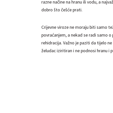
razne načine na hranu ili vodu, a najvaž
dobro što češće prati.
Crijevne viroze ne moraju biti samo tež
povraćanjem, a nekad se radi samo o po
rehidracija. Važno je paziti da tijelo n
želudac iziritiran i ne podnosi hranu i p