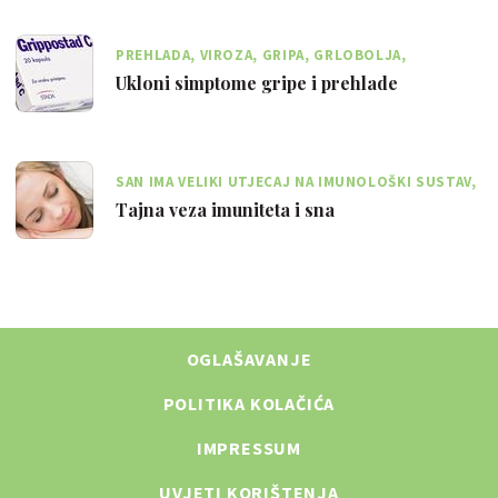
PREHLADA, VIROZA, GRIPA, GRLOBOLJA,
SINUSITIS – ZVUČI POZNATO U OVO DOBA
Ukloni simptome gripe i prehlade
GODINE?
SAN IMA VELIKI UTJECAJ NA IMUNOLOŠKI SUSTAV,
PAMĆENJE I EMOTIVNO STANJE
Tajna veza imuniteta i sna
OGLAŠAVANJE
POLITIKA KOLAČIĆA
IMPRESSUM
UVJETI KORIŠTENJA