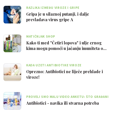
RAZLIKA IZMEĐU VIROZE I GRIPE
Gripa je u silaznoj putanji, i dalje
prevladava virus gripe A
MATIČNJAK SHOP
Kako ti med "Četiri lopova" i ulje crnog
kima mogu pomoći u jačanju imuniteta o…
KADA UZETI ANTIBIOTIKE VIROZE
Oprezno: Antibiotici ne liječe prehlade i
viroze!
PROVELI SMO MALU VIDEO ANKETU: ŠTO GRAĐANI
MISLE O ANTIBIOTICIMA?
Antibiotici - navika ili stvarna potreba