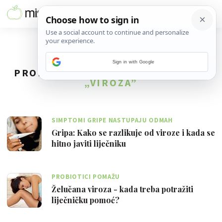
Sign in with Google
PRONAĐENO
12
REZULTATA ZA TAG
„VIROZA”
SIMPTOMI GRIPE NASTUPAJU ODMAH
Gripa: Kako se razlikuje od viroze i kada se
hitno javiti liječniku
PROBIOTICI POMAŽU
Želučana viroza - kada treba potražiti
liječničku pomoć?