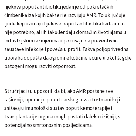
lijekova poput antibiotika jedan je od pokretačkih
čimbenika iza kojih bakterije razvijaju AMR. To uključuje
ljude koji uzimaju lijekove poput antibiotika kada im to
nije potrebno, ali ih također daju domaćim životinjama u
industrijskim razmjerima u pokušaju da preventivno
zaustave infekcije i povećaju profit. Takva poljoprivredna
uporaba dopušta da ogromne količine iscure u okoliš, gdje
patogeni mogu razviti otpornost.
Stručnjaci su upozorili da bi, ako AMR postane sve
rašireniji, operacije poput carskog reza i tretmani koji
snižavaju imunološki sustav poput kemoterapije i
transplantacije organa mogli postati daleko rizičniji, s
potencijalno smrtonosnim posljedicama.