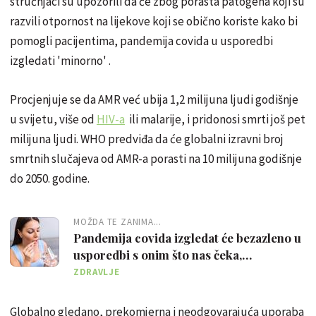
stručnjaci su upozorili da će zbog porasta patogena koji su
razvili otpornost na lijekove koji se obično koriste kako bi
pomogli pacijentima, pandemija covida u usporedbi
izgledati 'minorno' .
Procjenjuje se da AMR već ubija 1,2 milijuna ljudi godišnje
u svijetu, više od
HIV-a
ili malarije, i pridonosi smrti još pet
milijuna ljudi. WHO predviđa da će globalni izravni broj
smrtnih slučajeva od AMR-a porasti na 10 milijuna godišnje
do 2050. godine.
MOŽDA TE ZANIMA...
Pandemija covida izgledat će bezazleno u
usporedbi s onim što nas čeka,
upozoravaju stručnjaci
ZDRAVLJE
Globalno gledano, prekomjerna i neodgovarajuća uporaba