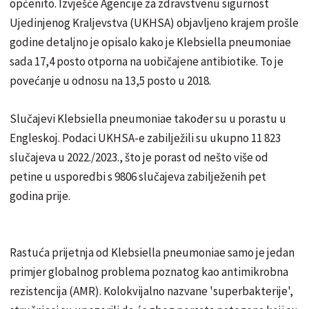
općenito. Izvješće Agencije za zdravstvenu sigurnost
Ujedinjenog Kraljevstva (UKHSA) objavljeno krajem prošle
godine detaljno je opisalo kako je Klebsiella pneumoniae
sada 17,4 posto otporna na uobičajene antibiotike. To je
povećanje u odnosu na 13,5 posto u 2018.
Slučajevi Klebsiella pneumoniae također su u porastu u
Engleskoj. Podaci UKHSA-e zabilježili su ukupno 11 823
slučajeva u 2022./2023., što je porast od nešto više od
petine u usporedbi s 9806 slučajeva zabilježenih pet
godina prije.
Rastuća prijetnja od Klebsiella pneumoniae samo je jedan
primjer globalnog problema poznatog kao antimikrobna
rezistencija (AMR). Kolokvijalno nazvane 'superbakterije',