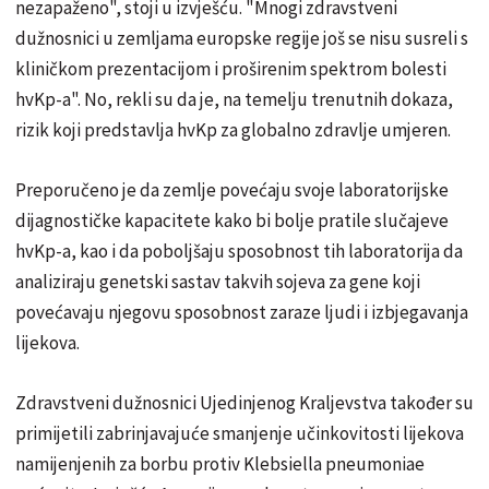
nezapaženo", stoji u izvješću. "Mnogi zdravstveni
dužnosnici u zemljama europske regije još se nisu susreli s
kliničkom prezentacijom i proširenim spektrom bolesti
hvKp-a". No, rekli su da je, na temelju trenutnih dokaza,
rizik koji predstavlja hvKp za globalno zdravlje umjeren.
Preporučeno je da zemlje povećaju svoje laboratorijske
dijagnostičke kapacitete kako bi bolje pratile slučajeve
hvKp-a, kao i da poboljšaju sposobnost tih laboratorija da
analiziraju genetski sastav takvih sojeva za gene koji
povećavaju njegovu sposobnost zaraze ljudi i izbjegavanja
lijekova.
Zdravstveni dužnosnici Ujedinjenog Kraljevstva također su
primijetili zabrinjavajuće smanjenje učinkovitosti lijekova
namijenjenih za borbu protiv Klebsiella pneumoniae