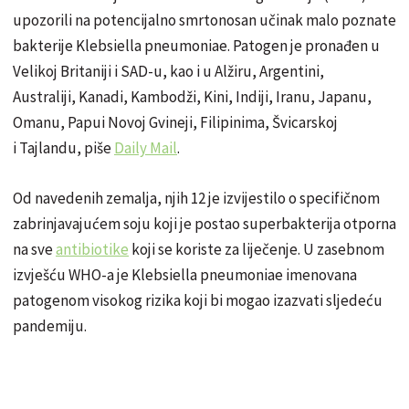
upozorili na potencijalno smrtonosan učinak malo poznate
bakterije Klebsiella pneumoniae. Patogen je pronađen u
Velikoj Britaniji i SAD-u, kao i u Alžiru, Argentini,
Australiji, Kanadi, Kambodži, Kini, Indiji, Iranu, Japanu,
Omanu, Papui Novoj Gvineji, Filipinima, Švicarskoj
i Tajlandu, piše
Daily Mail
.
Od navedenih zemalja, njih 12 je izvijestilo o specifičnom
zabrinjavajućem soju koji je postao superbakterija otporna
na sve
antibiotike
koji se koriste za liječenje. U zasebnom
izvješću WHO-a je Klebsiella pneumoniae imenovana
patogenom visokog rizika koji bi mogao izazvati sljedeću
pandemiju.