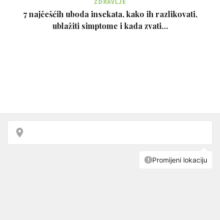
ZDRAVLJE
7 najčešćih uboda insekata, kako ih razlikovati,
ublažiti simptome i kada zvati…