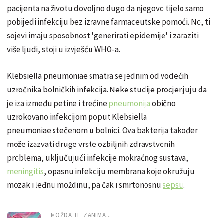
pacijenta na životu dovoljno dugo da njegovo tijelo samo
pobijedi infekciju bez izravne farmaceutske pomoći. No, ti
sojevi imaju sposobnost 'generirati epidemije' i zaraziti
više ljudi, stoji u izvješću WHO-a.
Klebsiella pneumoniae smatra se jednim od vodećih
uzročnika bolničkih infekcija. Neke studije procjenjuju da
je iza između petine i trećine
pneumonija
obično
uzrokovano infekcijom poput Klebsiella
pneumoniae stečenom u bolnici. Ova bakterija također
može izazvati druge vrste ozbiljnih zdravstvenih
problema, uključujući infekcije mokraćnog sustava,
meningitis
, opasnu infekciju membrana koje okružuju
mozak i leđnu moždinu, pa čak i smrtonosnu
sepsu
.
MOŽDA TE ZANIMA...