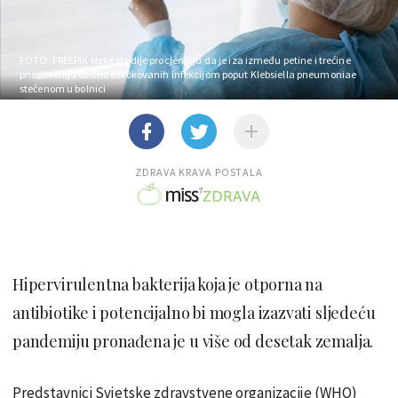
FOTO: FREEPIK
Neke studije procjenjuju da je iza između petine i trećine
pneumonija obično uzrokovanih infekcijom poput Klebsiella pneumoniae
stečenom u bolnici
ZDRAVA KRAVA POSTALA
Hipervirulentna bakterija koja je otporna na
antibiotike i potencijalno bi mogla izazvati sljedeću
pandemiju pronađena je u više od desetak zemalja.
Predstavnici Svjetske zdravstvene organizacije (WHO)