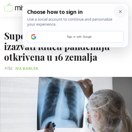
08. KOLOVOZA 2024.
Superbakterija koja bi mogla
Sign in with Google
izazvati iduću pandemiju
otkrivena u 16 zemalja
PIŠE
IVA BARLEK