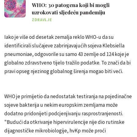
WHO: 30 patogena koji bi mogli
uzrokovati sljedeću pandemiju
ZDRAVLJE
Iako je više od desetak zemalja reklo WHO-u da su
identificirali slučajeve zabrinjavajućih sojeva Klebsiella
pneumoniae, odgovorile su samo 43 zemlje od 124 koje je
globalno zdravstveno tijelo tražilo podatke. To znači da bi
pravi opseg njezinog globalnog širenja mogao biti veći.
WHO je primijetio da nedostatak testiranja na pojedinačne
sojeve bakterija u nekim europskim zemljama može
dodatno pridonijeti podcjenjivanju rasprostranjenosti.
"Budući da otkrivanje hipervirulencije nije dio rutinske
dijagnostičke mikrobiologije, hvKp može proći