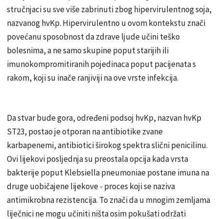
stručnjaci su sve više zabrinuti zbog hipervirulentnog soja,
nazvanog hvKp. Hipervirulentno u ovom kontekstu znači
povećanu sposobnost da zdrave ljude učini teško
bolesnima, a ne samo skupine poput starijih ili
imunokompromitiranih pojedinaca poput pacijenata s
rakom, koji su inače ranjiviji na ove vrste infekcija.
Da stvar bude gora, određeni podsoj hvKp, nazvan hvKp
ST23, postao je otporan na antibiotike zvane
karbapenemi, antibiotici širokog spektra slični penicilinu.
Ovi lijekovi posljednja su preostala opcija kada vrsta
bakterije poput Klebsiella pneumoniae postane imuna na
druge uobičajene lijekove - proces koji se naziva
antimikrobna rezistencija. To znači da u mnogim zemljama
liječnici ne mogu učiniti ništa osim pokušati održati