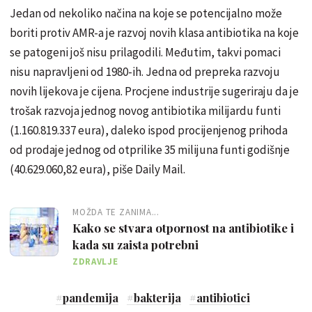
Jedan od nekoliko načina na koje se potencijalno može
boriti protiv AMR-a je razvoj novih klasa antibiotika na koje
se patogeni još nisu prilagodili. Međutim, takvi pomaci
nisu napravljeni od 1980-ih. Jedna od prepreka razvoju
novih lijekova je cijena. Procjene industrije sugeriraju da je
trošak razvoja jednog novog antibiotika milijardu funti
(1.160.819.337 eura), daleko ispod procijenjenog prihoda
od prodaje jednog od otprilike 35 milijuna funti godišnje
(40.629.060,82 eura), piše Daily Mail.
MOŽDA TE ZANIMA...
Kako se stvara otpornost na antibiotike i
kada su zaista potrebni
ZDRAVLJE
#
pandemija
#
bakterija
#
antibiotici