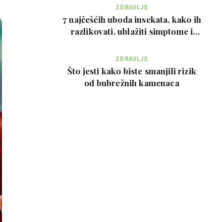
ZDRAVLJE
7 najčešćih uboda insekata, kako ih
razlikovati, ublažiti simptome i
kada zvati…
ZDRAVLJE
Što jesti kako biste smanjili rizik
od bubrežnih kamenaca