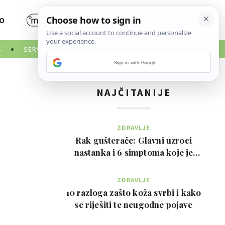
O
S
SERVISNE INFORMACIJE
Sign in with Google
NAJČITANIJE
ZDRAVLJE
Rak gušterače: Glavni uzroci
nastanka i 6 simptoma koje je
važno prepoznati na …
ZDRAVLJE
10 razloga zašto koža svrbi i kako
se riješiti te neugodne pojave