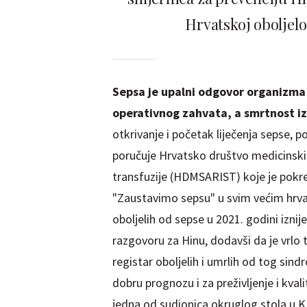
Hrvatskoj oboljelo
Sepsa je upalni odgovor organizma 
operativnog zahvata, a smrtnost iz
otkrivanje i početak liječenja sepse,
poručuje Hrvatsko društvo medicinskih 
transfuzije (HDMSARIST) koje je pokr
"Zaustavimo sepsu" u svim većim hrv
oboljelih od sepse u 2021. godini izni
razgovoru za Hinu, dodavši da je vrlo 
registar oboljelih i umrlih od tog sind
dobru prognozu i za preživljenje i kval
jedna od sudionica okruglog stola u K