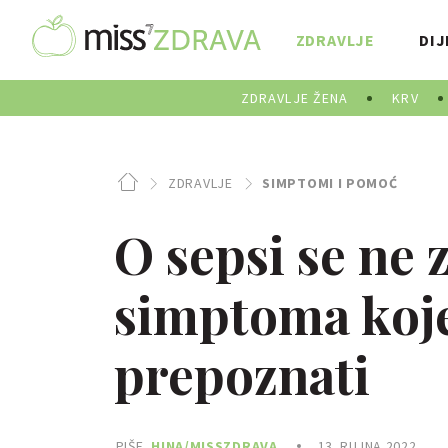
ZDRAVLJE
DIJ
ZDRAVLJE ŽENA
KRV
ZDRAVLJE
SIMPTOMI I POMOĆ
O sepsi se ne 
simptoma koje
prepoznati
PIŠE
HINA/MISSZDRAVA
13. RUJNA 2022.