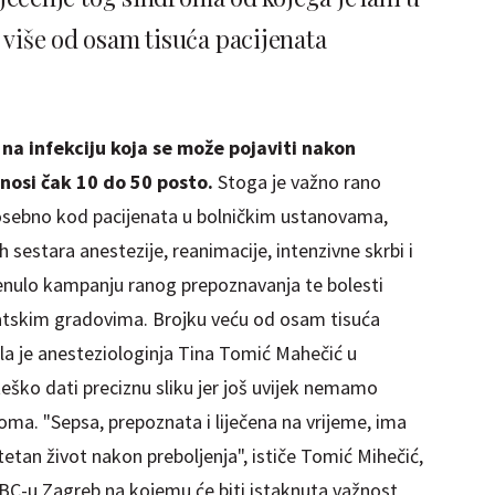
 više od osam tisuća pacijenata
na infekciju koja se može pojaviti nakon
nosi čak 10 do 50 posto.
Stoga je važno rano
 posebno kod pacijenata u bolničkim ustanovama,
sestara anestezije, reanimacije, intenzivne skrbi i
enulo kampanju ranog prepoznavanja te bolesti
atskim gradovima. Brojku veću od osam tisuća
jela je anesteziologinja Tina Tomić Mahečić u
teško dati preciznu sliku jer još uvijek nemamo
roma. "Sepsa, prepoznata i liječena na vrijeme, ima
itetan život nakon preboljenja", ističe Tomić Mihečić,
BC-u Zagreb na kojemu će biti istaknuta važnost