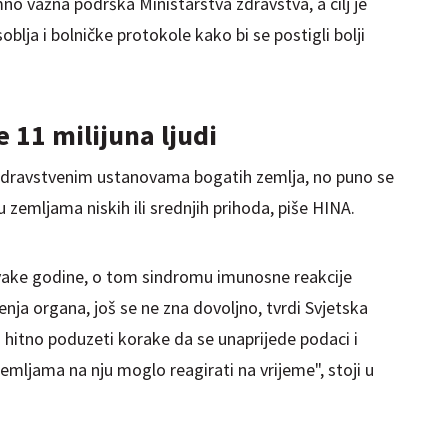
mno važna podrška Ministarstva zdravstva, a cilj je
blja i bolničke protokole kako bi se postigli bolji
 11 milijuna ljudi
u zdravstvenim ustanovama bogatih zemlja, no puno se
u zemljama niskih ili srednjih prihoda, piše HINA.
svake godine, o tom sindromu imunosne reakcije
nja organa, još se ne zna dovoljno, tvrdi Svjetska
 hitno poduzeti korake da se unaprijede podaci i
zemljama na nju moglo reagirati na vrijeme", stoji u