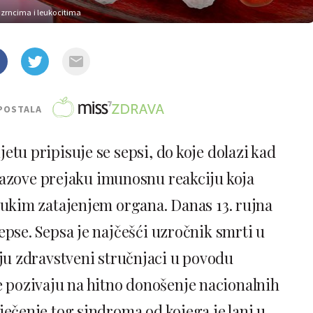
m zrncima i leukocitima
POSTALA
jetu pripisuje se sepsi, do koje dolazi kad
 izazove prejaku imunosnu reakciju koja
trukim zatajenjem organa. Danas 13. rujna
sepse. Sepsa je najčešći uzročnik smrti u
u zdravstveni stručnjaci u povodu
pozivaju na hitno donošenje nacionalnih
iječenje tog sindroma od kojega je lani u