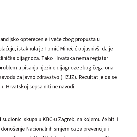
nancijsko opterećenje i veće zbog propusta u
aćuju, istaknula je Tomić Mihečić objasnivši da je
klinička dijagnoza. Tako Hrvatska nema registar
i problem u pisanju njezine dijagnoze zbog čega ona
 zavoda za javno zdravstvo (HZJZ). Rezultat je da se
 u Hrvatskoj sepsa niti ne navodi.
i sudionici skupa u KBC-u Zagreb, na kojemu će biti i
 donošenje Nacionalnih smjernica za prevenciju i