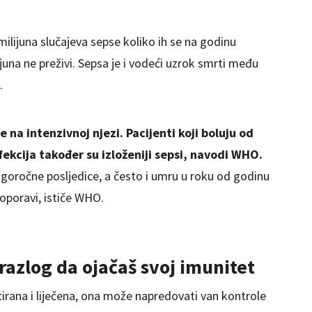
ilijuna slučajeva sepse koliko ih se na godinu
lijuna ne preživi. Sepsa je i vodeći uzrok smrti među
.
te na intenzivnoj njezi. Pacijenti koji boluju od
fekcija također su izloženiji sepsi, navodi WHO.
ugoročne posljedice, a često i umru u roku od godinu
oporavi, ističe WHO.
 razlog da ojačaš svoj imunitet
tirana i liječena, ona može napredovati van kontrole