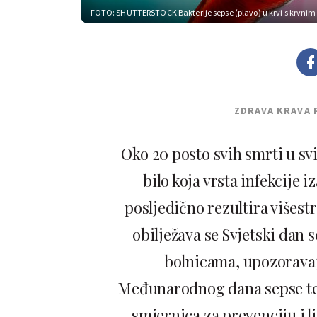
FOTO: SHUTTERSTOCK
Bakterije sepse (plavo) u krvi s krvni
ZDRAVA KRAVA 
Oko 20 posto svih smrti u svi
bilo koja vrsta infekcije
posljedično rezultira višes
obilježava se Svjetski dan 
bolnicama, upozoravaj
Međunarodnog dana sepse te 
smjernica za prevenciju i l