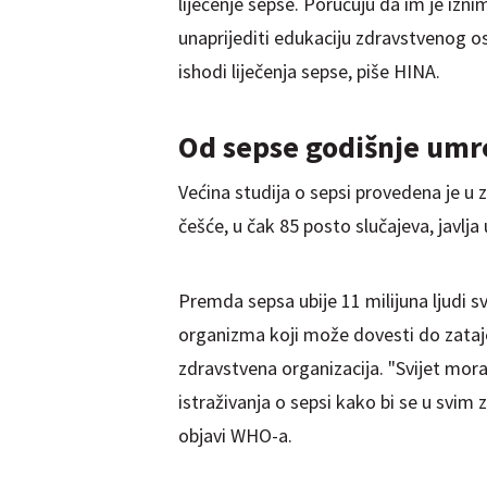
liječenje sepse. Poručuju da im je izni
unaprijediti edukaciju zdravstvenog oso
ishodi liječenja sepse, piše HINA.
Od sepse godišnje umre
Većina studija o sepsi provedena je 
češće, u čak 85 posto slučajeva, javlja 
Premda sepsa ubije 11 milijuna ljudi 
organizma koji može dovesti do zataje
zdravstvena organizacija. "Svijet mora
istraživanja o sepsi kako bi se u svim 
objavi WHO-a.