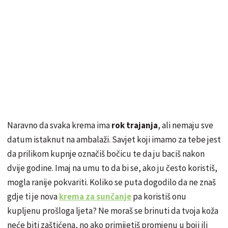
Naravno da svaka krema ima
rok trajanja
, ali nemaju sve
datum istaknut na ambalaži. Savjet koji imamo za tebe jest
da prilikom kupnje označiš bočicu te da ju baciš nakon
dvije godine. Imaj na umu to da bi se, ako ju često koristiš,
mogla ranije pokvariti. Koliko se puta dogodilo da ne znaš
gdje ti je nova
krema za sunčanje
pa koristiš onu
kupljenu prošloga ljeta? Ne moraš se brinuti da tvoja koža
neće biti zaštićena, no ako primijetiš promjenu u boji ili