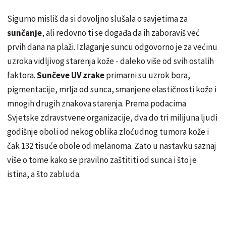
Sigurno misliš da si dovoljno slušala o savjetima za
sunčanje
, ali redovno ti se događa da ih zaboraviš već
prvih dana na plaži. Izlaganje suncu odgovorno je za većinu
uzroka vidljivog starenja kože - daleko više od svih ostalih
faktora.
Sunčeve UV zrake
primarni su uzrok bora,
pigmentacije, mrlja od sunca, smanjene elastičnosti kože i
mnogih drugih znakova starenja. Prema podacima
Svjetske zdravstvene organizacije, dva do tri milijuna ljudi
godišnje oboli od nekog oblika zloćudnog tumora kože i
čak 132 tisuće obole od melanoma. Zato u nastavku saznaj
više o tome kako se pravilno zaštititi od sunca i što je
istina, a što zabluda.