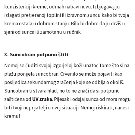
konzistenciji kreme, odmah nabavi novu. Izbjegavaj ju
izlagati pretjeranoj toplini ili izravnom suncu kako bi tvoja
krema ostala u dobrom stanju. Bilo bi dobro da ju držiš u
sjeni od sunca ili zamotanu u ručnik.
3. Suncobran potpuno štiti
Nemoj se čuditi svojoj izgorjeloj koži unatoč tome što si na
plažu ponijela suncobran. Crvenilo se može pojaviti kao
posljedica sekundarnog zračenja koje se odbija o okoliš.
Suncobran ti stvara hlad, no to ne znači da si potpuno
zaštićena od
UV zraka
. Pijesak i odsjaj sunca od mora mogu
biti tvoji neprijatelji u ovoj situaciji. Nemoj riskirati, nanesi
kremu!