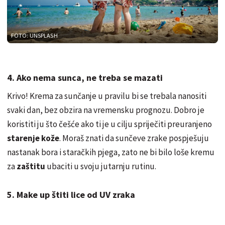
FOTO: UNSPLASH
4. Ako nema sunca, ne treba se mazati
Krivo! Krema za sunčanje u pravilu bi se trebala nanositi
svaki dan, bez obzira na vremensku prognozu. Dobro je
koristiti ju što češće ako ti je u cilju spriječiti preuranjeno
starenje kože
. Moraš znati da sunčeve zrake pospješuju
nastanak bora i staračkih pjega, zato ne bi bilo loše kremu
za
zaštitu
ubaciti u svoju jutarnju rutinu.
5. Make up štiti lice od UV zraka