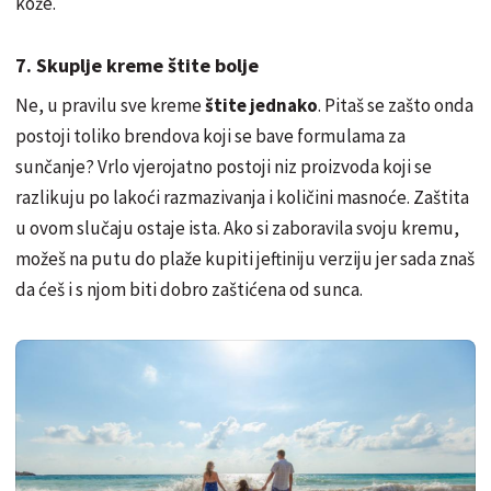
kože.
7. Skuplje kreme štite bolje
Ne, u pravilu sve kreme
štite jednako
. Pitaš se zašto onda
postoji toliko brendova koji se bave formulama za
sunčanje? Vrlo vjerojatno postoji niz proizvoda koji se
razlikuju po lakoći razmazivanja i količini masnoće. Zaštita
u ovom slučaju ostaje ista. Ako si zaboravila svoju kremu,
možeš na putu do plaže kupiti jeftiniju verziju jer sada znaš
da ćeš i s njom biti dobro zaštićena od sunca.