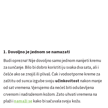
1. Dovoljno je jednom se namazati
Budi oprezna! Nije dovoljno samo jednom nanijeti kremu
za sunčanje. Bilo bi dobro koristiti ju svaka dva sata, ali i
češće ako se znojiš ili plivaš. Čak i vodootporne kreme za
zaštitu od sunca izgube svoju
učinkovitost
nakon manje
od sat vremena. Vjerujemo da nećeš biti oduševljena
crvenom i nadraženom kožom. Zato uhvati vremena na
plaži i
namaži se
kako bi sačuvala svoju kožu.