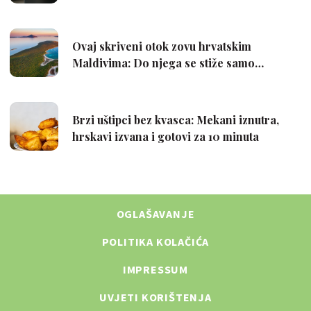
OGLAŠAVANJE
POLITIKA KOLAČIĆA
IMPRESSUM
UVJETI KORIŠTENJA