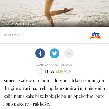
FOTO: SHUTTERSTOCK
POWERED BY:
ZDRAVA KRAVA POSTALA
Sunce je zdravo, tu nema dileme, ali kao i s mnogim
drugim stvarima, treba ga konzumirati u umjerenim
količinama kako bi se izbjegle bolne opekotine, bore
i ono najgore - rak kože.