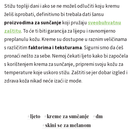
Stižu topliji dani i ako se ne možeš odlučiti koju kremu
želiš isprobati, definitivno bi trebala dati šansu
proizvodima za sunčanje
koji pružaju
sveobuhvatnu
zaštitu
. To će ti biti garancija za lijepu i ravnomjerno
preplanulu kožu. Kreme su dostupne u raznim veličinama
s različitim
faktorima i teksturama
. Sigurni smo da ćeš
pronaći nešto za sebe. Nemoj čekati ljeto kako bi započela
s korištenjem krema za sunčanje, pripremi svoju kožu za
temperature koje uskoro stižu. Zaštiti se jer dobar izgled i
zdrava koža nikad neće izaći iz mode.
#
ljeto
#
kreme za sunčanje
#
dm
#
skini se za melanom