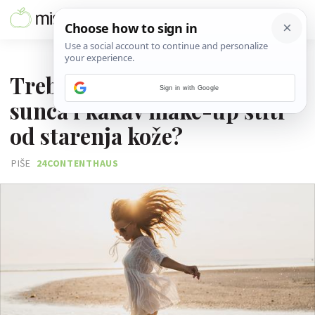
28. LIPNJA 2019.
Treba li se mazati ako nema
Sign in with Google
sunca i kakav make-up štiti
od starenja kože?
PIŠE
24CONTENTHAUS