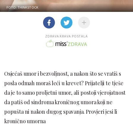
FOTO: THINKSTOCK
ZDRAVA KRAVA POSTALA
Osjećaš umor i bezvoljnost, a nakon što se vratiš s
posla odmah moraš leći u krevet? Prijatelji te tješe
da je to samo proljetni umor, ali postoji vjerojatnost
da patiš od sindroma kroničnog umora koji ne
popušta ni nakon dugog spavanja. Provjeri jesi li
kronično umorna