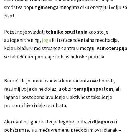
sredstva poput
ginsenga
mnogima dižu energiju i volju za
život.
Poželjno je svladati
tehnike opuštanja
kao što je
autogeni trening,
joga
ili transcendentalna meditacija,
koje ublažuju rad stresnog centra u mozgu.
Psihoterapija
se također preporučuje radi psihološke podrške.
Budući da je umor osnovna komponenta ove bolesti,
razumljivo je da ne dolazi u obzir
terapija sportom
, ali
lagano i postepeno uvođenje u aktivnost također je
preporučljivo i daje rezultata.
Ako okolina ignorira tvoje tegobe, pribavi
dijagnozu
i
pokaži im je, a u međuvremenu predoči im ovaj članak –