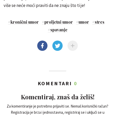
više se neće moći praviti da ne znaju što ti je!
#
kronični umor
#
proljetni umor
#
umor
#
stres
#
spavanje
KOMENTARI
0
Komentiraj, znaš da želiš!
Za komentiranje je potrebno prijaviti se. Nemaš korisnički račun?
Registracija je brza i jednostavna, registriraj se i uključi se u