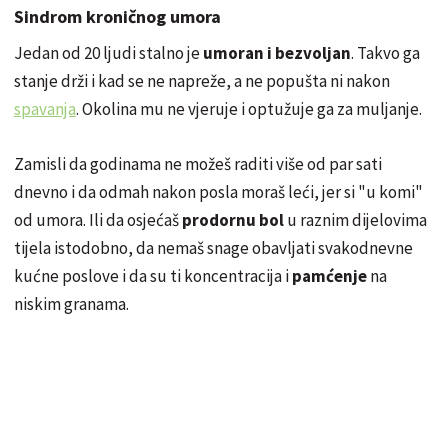
Sindrom kroničnog umora
Jedan od 20 ljudi stalno je
umoran i bezvoljan
. Takvo ga
stanje drži i kad se ne napreže, a ne popušta ni nakon
spavanja
. Okolina mu ne vjeruje i optužuje ga za muljanje.
Zamisli da godinama ne možeš raditi više od par sati
dnevno i da odmah nakon posla moraš leći, jer si "u komi"
od umora. Ili da osjećaš
prodornu bol
u raznim dijelovima
tijela istodobno, da nemaš snage obavljati svakodnevne
kućne poslove i da su ti koncentracija i
pamćenje
na
niskim granama.