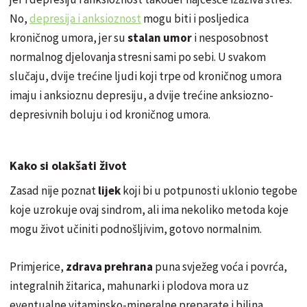
No,
depresija i anksioznost
mogu biti i posljedica
kroničnog umora, jer su
stalan umor
i nesposobnost
normalnog djelovanja stresni sami po sebi. U svakom
slučaju, dvije trećine ljudi koji trpe od kroničnog umora
imaju i anksioznu depresiju, a dvije trećine anksiozno-
depresivnih boluju i od kroničnog umora.
Kako si olakšati život
Zasad nije poznat
lijek
koji bi u potpunosti uklonio tegobe
koje uzrokuje ovaj sindrom, ali ima nekoliko metoda koje
mogu život učiniti podnošljivim, gotovo normalnim.
Primjerice,
zdrava prehrana
puna svježeg voća i povrća,
integralnih žitarica, mahunarki i plodova mora uz
eventualne vitaminsko-mineralne preparate i biljna