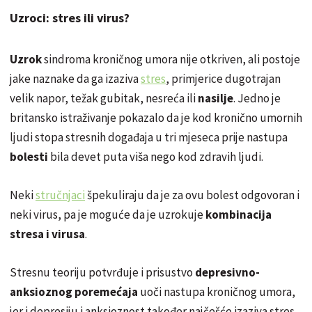
Uzroci: stres ili virus?
Uzrok
sindroma kroničnog umora nije otkriven, ali postoje
jake naznake da ga izaziva
stres
, primjerice dugotrajan
velik napor, težak gubitak, nesreća ili
nasilje
. Jedno je
britansko istraživanje pokazalo da je kod kronično umornih
ljudi stopa stresnih događaja u tri mjeseca prije nastupa
bolesti
bila devet puta viša nego kod zdravih ljudi.
Neki
stručnjaci
špekuliraju da je za ovu bolest odgovoran i
neki virus, pa je moguće da je uzrokuje
kombinacija
stresa i virusa
.
Stresnu teoriju potvrđuje i prisustvo
depresivno-
anksioznog poremećaja
uoči nastupa kroničnog umora,
jer i depresiju i anksioznost također najčešće izaziva stres.