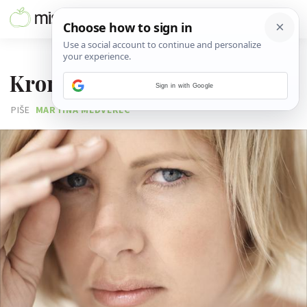
21. OŽUJKA 2011.
Kronični ili proljetni umor?
Sign in with Google
PIŠE
MARTINA MEDVEREC