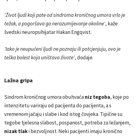
'Život ljudi koji pate od sindroma kroničnog umora vrlo je
težak, a pogoršava ga nerazumijevanje okoline'
, kaže
švedski neuropsihijatar Hakan Engqvist.
'Iako je neupućeni ljudi ne poznaju ili potcjenjuju, ovo je
teška bolest koja uništava živote'
, dodaje.
Lažna gripa
Sindrom kroničnog umora obuhvaća
niz tegoba
, koje po
intenzitetu variraju od pacijenta do pacijenta, a s
vremenom jačaju i slabe i kod istog čovjeka. Tipične su
tegobe tjelesna slabost, pospanost, potreba za ležanjem,
nizak tlak
i bezvoljnost. Neki pacijenti imaju kronično