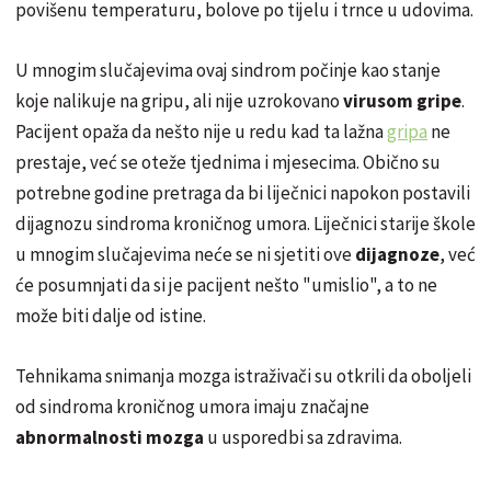
povišenu temperaturu, bolove po tijelu i trnce u udovima.
U mnogim slučajevima ovaj sindrom počinje kao stanje
koje nalikuje na gripu, ali nije uzrokovano
virusom gripe
.
Pacijent opaža da nešto nije u redu kad ta lažna
gripa
ne
prestaje, već se oteže tjednima i mjesecima. Obično su
potrebne godine pretraga da bi liječnici napokon postavili
dijagnozu sindroma kroničnog umora. Liječnici starije škole
u mnogim slučajevima neće se ni sjetiti ove
dijagnoze
, već
će posumnjati da si je pacijent nešto "umislio", a to ne
može biti dalje od istine.
Tehnikama snimanja mozga istraživači su otkrili da oboljeli
od sindroma kroničnog umora imaju značajne
abnormalnosti mozga
u usporedbi sa zdravima.