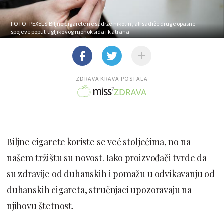
FOTO: PEXELS
Biljne cigarete ne sadrže nikotin, ali sadrže druge opasne
spojeve poput ugljikovog monoksida i katrana
ZDRAVA KRAVA POSTALA
Biljne cigarete koriste se već stoljećima, no na
našem tržištu su novost. Iako proizvođači tvrde da
su zdravije od duhanskih i pomažu u odvikavanju od
duhanskih cigareta, stručnjaci upozoravaju na
njihovu štetnost.