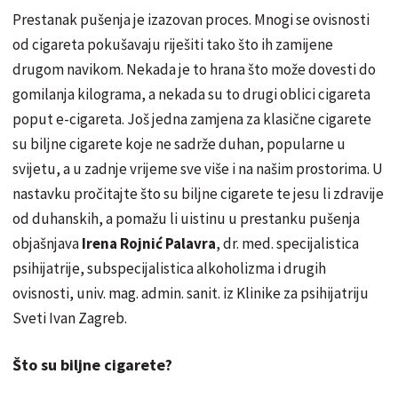
Prestanak pušenja je izazovan proces. Mnogi se ovisnosti
od cigareta pokušavaju riješiti tako što ih zamijene
drugom navikom. Nekada je to hrana što može dovesti do
gomilanja kilograma, a nekada su to drugi oblici cigareta
poput e-cigareta. Još jedna zamjena za klasične cigarete
su biljne cigarete koje ne sadrže duhan, popularne u
svijetu, a u zadnje vrijeme sve više i na našim prostorima. U
nastavku pročitajte što su biljne cigarete te jesu li zdravije
od duhanskih, a pomažu li uistinu u prestanku pušenja
objašnjava
Irena Rojnić Palavra
, dr. med. specijalistica
psihijatrije, subspecijalistica alkoholizma i drugih
ovisnosti, univ. mag. admin. sanit. iz Klinike za psihijatriju
Sveti Ivan Zagreb.
Što su biljne cigarete?