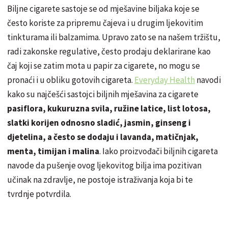
Biljne cigarete sastoje se od mješavine biljaka koje se
često koriste za pripremu čajeva i u drugim ljekovitim
tinkturama ili balzamima. Upravo zato se na našem tržištu,
radi zakonske regulative, često prodaju deklarirane kao
čaj koji se zatim mota u papir za cigarete, no mogu se
pronaći i u obliku gotovih cigareta.
Everyday Health
navodi
kako su najčešći sastojci biljnih mješavina za cigarete
pasiflora, kukuruzna svila, ružine latice, list lotosa,
slatki korijen odnosno sladić, jasmin, ginseng i
djetelina, a često se dodaju i lavanda, matičnjak,
menta, timijan i malina
. Iako proizvođači biljnih cigareta
navode da pušenje ovog ljekovitog bilja ima pozitivan
učinak na zdravlje, ne postoje istraživanja koja bi te
tvrdnje potvrdila.