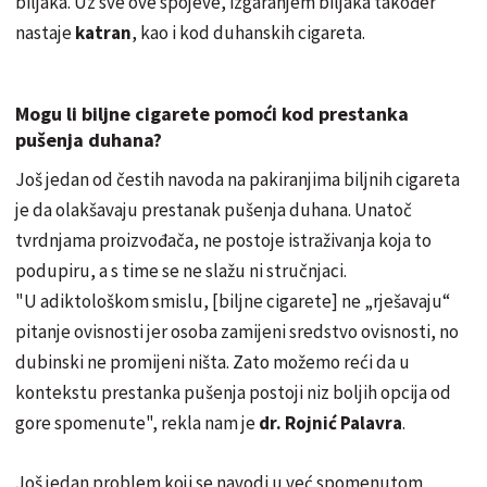
biljaka. Uz sve ove spojeve, izgaranjem biljaka također
nastaje
katran
, kao i kod duhanskih cigareta.
Mogu li biljne cigarete pomoći kod prestanka
pušenja duhana?
Još jedan od čestih navoda na pakiranjima biljnih cigareta
je da olakšavaju prestanak pušenja duhana. Unatoč
tvrdnjama proizvođača, ne postoje istraživanja koja to
podupiru, a s time se ne slažu ni stručnjaci.
"U adiktološkom smislu, [biljne cigarete] ne „rješavaju“
pitanje ovisnosti jer osoba zamijeni sredstvo ovisnosti, no
dubinski ne promijeni ništa. Zato možemo reći da u
kontekstu prestanka pušenja postoji niz boljih opcija od
gore spomenute", rekla nam je
dr. Rojnić Palavra
.
Još jedan problem koji se navodi u već spomenutom