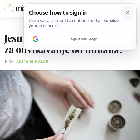
27. SIJEČNJA 2023.
Jesu li biljne cigarete rješenje
Sign in with Google
za odvikavanje od duhana?
PIŠE
ANITA MIHALAK