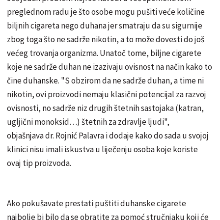
preglednom radu je što osobe mogu pušiti veće količine
biljnih cigareta nego duhana jer smatraju da su sigurnije
zbog toga što ne sadrže nikotin, a to može dovesti do još
većeg trovanja organizma. Unatoč tome, biljne cigarete
koje ne sadrže duhan ne izazivaju ovisnost na način kako to
čine duhanske. "S obzirom da ne sadrže duhan, a time ni
nikotin, ovi proizvodi nemaju klasični potencijal za razvoj
ovisnosti, no sadrže niz drugih štetnih sastojaka (katran,
ugljični monoksid…) štetnih za zdravlje ljudi",
objašnjava dr. Rojnić Palavra i dodaje kako do sada u svojoj
klinici nisu imali iskustva u liječenju osoba koje koriste
ovaj tip proizvoda.
Ako pokušavate prestati puštiti duhanske cigarete
najbolje bi bilo da se obratite za pomoć stručnjaku koji će