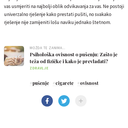
vas usmjeriti na najbolji oblik odvikavanja za vas. Ne postoji
univerzalno rješenje kako prestati pušiti, no svakako
rješenje nije zamijeniti lošu naviku jednako štetnom.
MOŽDA TE ZANIMA...
Psihološka ovisnost o pušenju: Zašto je
teža od fizičke i kako je prevladati?
ZDRAVLJE
#
pušenje
#
cigarete
#
ovisnost