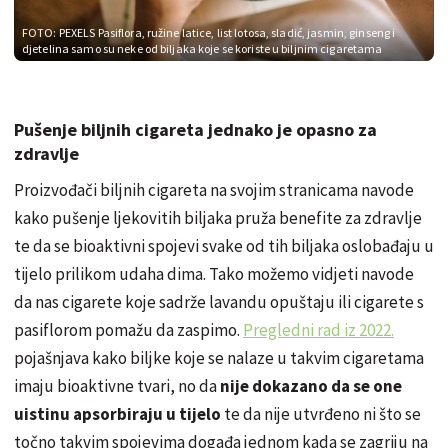
FOTO: PEXELS
Pasiflora, ružine latice, list lotosa, sladić, jasmin, ginseng i
djetelina samo su neke od biljaka koje se koriste u biljnim cigaretama
Pušenje biljnih cigareta jednako je opasno za
zdravlje
Proizvođači biljnih cigareta na svojim stranicama navode
kako pušenje ljekovitih biljaka pruža benefite za zdravlje
te da se bioaktivni spojevi svake od tih biljaka oslobađaju u
tijelo prilikom udaha dima. Tako možemo vidjeti navode
da nas cigarete koje sadrže lavandu opuštaju ili cigarete s
pasiflorom pomažu da zaspimo.
Pregledni rad iz 2022.
pojašnjava kako biljke koje se nalaze u takvim cigaretama
imaju bioaktivne tvari, no da
nije dokazano da se one
uistinu apsorbiraju u tijelo
te da nije utvrđeno ni što se
točno takvim spojevima događa jednom kada se zagriju na