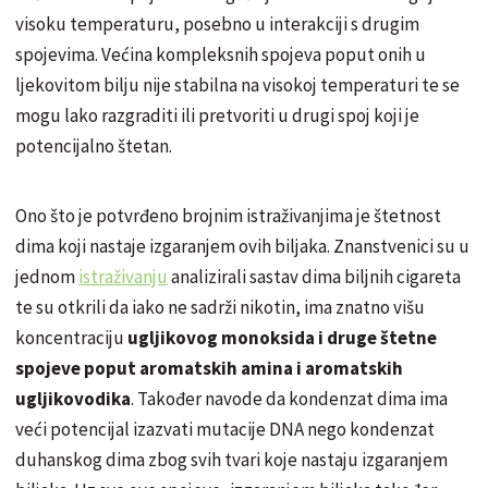
visoku temperaturu, posebno u interakciji s drugim
spojevima. Većina kompleksnih spojeva poput onih u
ljekovitom bilju nije stabilna na visokoj temperaturi te se
mogu lako razgraditi ili pretvoriti u drugi spoj koji je
potencijalno štetan.
Ono što je potvrđeno brojnim istraživanjima je štetnost
dima koji nastaje izgaranjem ovih biljaka. Znanstvenici su u
jednom
istraživanju
analizirali sastav dima biljnih cigareta
te su otkrili da iako ne sadrži nikotin, ima znatno višu
koncentraciju
ugljikovog monoksida i druge štetne
spojeve poput aromatskih amina i aromatskih
ugljikovodika
. Također navode da kondenzat dima ima
veći potencijal izazvati mutacije DNA nego kondenzat
duhanskog dima zbog svih tvari koje nastaju izgaranjem