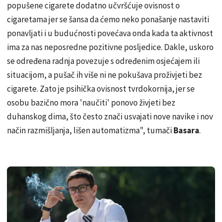
popušene cigarete dodatno učvršćuje ovisnost o
cigaretama jer se šansa da ćemo neko ponašanje nastaviti
ponavljati i u budućnosti povećava onda kada ta aktivnost
ima za nas neposredne pozitivne posljedice. Dakle, uskoro
se određena radnja povezuje s određenim osjećajem ili
situacijom, a pušač ih više ni ne pokušava proživjeti bez
cigarete. Zato je psihička ovisnost tvrdokornija, jer se
osobu bazično mora 'naučiti' ponovo živjeti bez
duhanskog dima, što često znači usvajati nove navike i nov
način razmišljanja, lišen automatizma", tumači
Basara
.