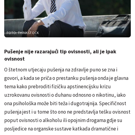
FOTO: THINKSTOCK
Pušenje nije razarajući tip ovisnosti, ali je ipak
ovisnost
O štetnom utjecaju pušenja na zdravlje puno se zna i
govori, a kada se priča o prestanku pušenja onda je glavna
tema kako prebroditi fizičku apstinencijsku krizu
uzrokovanu ovisnosti o duhanu odnosno o nikotinu, iako
ona psihološka može biti teža i dugotrajnija.
Specifičnost
pušenja jest i u tome što ono ne predstavlja tešku ovisnost
poput ovisnosti o alkoholu ili opojnim drogama gdje su
posljedice na organske sustave katkada dramatične i