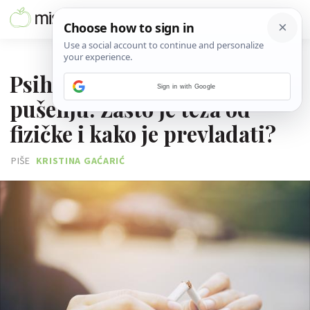
30. SVIBNJA 2022.
Psihološka ovisnost o
Sign in with Google
pušenju: Zašto je teža od
fizičke i kako je prevladati?
PIŠE
KRISTINA GAĆARIĆ