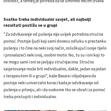
ovisnost, a temelj je potreba da se umirimo nečim izvana.
Svatko treba individualni savjet, ali najbolji
rezultati postižu se u grupi
"Za odvikavanje od pušenja nije uvijek potrebna stručna
pomoć. Postoje ljudi koji sami donesu odluku o prestanku
pušenju i to čine na neki svoj način, osluškujući svoje tijelo
i pronalazeći neki svoj, osobni motiv. No, tu su i oni koji to
ne mogu sami i oni se javljaju stručnjacima. Stručno
savjetovanje može biti individualno, dakle, jedan na jedan
s terapeutom ili u grupi", kaže Basara i objašnjava da
postoje neki univerzalni koraci kada je odvikavanje od
pušenja u pitanju, ali i da svakome tko se obrati za pomoć
treba pristupiti i individualno.