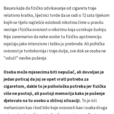
Basara kaže da fizičko odvikavanje od cigareta traje
relativno kratko, liječnici tvrde da se radi o 72 sata tijekom
kojih se tijelo najčešće oslobodi nikotina čime u pravilu
nestaje i fizička ovisnost o nikotinu koja uzrokuje žudnju.
Nije zanemarivo da neke osobe tu fizičku apstinenciju
osjećaju jako intenzivno i teško ju prebrode. Ali psihička
ovisnost je tvrdokornija i traje dulje, sve dok se osoba ne
"oduči" navike pušenja.
Osoba može mjesecima biti nepušač, ali dovoljan je
jedan poticaj da joj se opet vrati potreba za
cigaretom, dakle to je psihološka potreba jer fizička
više ne postoji, ali postoji memorija kako je pušenje
djelovalo na tu osobu u sličnoj situaciji.
To je isti
mehanizam kao i kod bilo koje ovisnosti kao i svaka druga