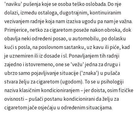
'naviku' pušenja koje se osoba teško oslobađa. Do nje
dolazi, između ostaloga, dugotrajnim, kontinuiranim
vezivanjem radnje koja nam izaziva ugodu pa nam je važna.
Primjerice, netko za cigaretom poseže nakon obroka, dok
obavlja neki određeni posao, u automobilu, po dolasku
kući s posla, na poslovnom sastanku, uz kavu ili piće, kad
je uznemiren ili iz dosade i sl. Ponavljanjem tih radnji
zajedno i istovremeno, one se 'vežu' jedna za drugu i
ubrzo samo pojavljivanje situacije ('znaka') u pušača
stvara želju za cigaretom (ugodom). To se u psihologiji
naziva klasičnim kondicioniranjem – jer doista, osim fizičke
ovisnosti – pušači postanu kondicionirani da želju za
cigaretom jače osjećaju u određenim situacijama.