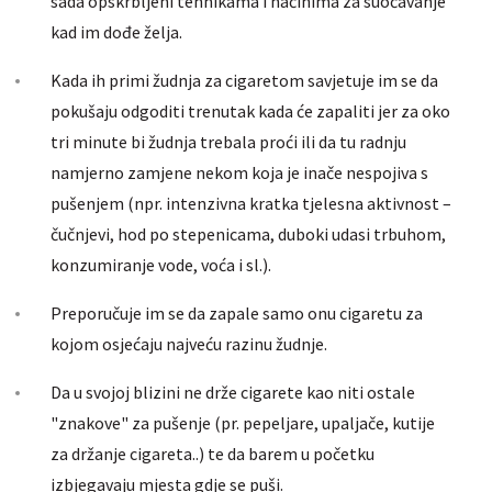
sada opskrbljeni tehnikama i načinima za suočavanje
kad im dođe želja.
Kada ih primi žudnja za cigaretom savjetuje im se da
pokušaju odgoditi trenutak kada će zapaliti jer za oko
tri minute bi žudnja trebala proći ili da tu radnju
namjerno zamjene nekom koja je inače nespojiva s
pušenjem (npr. intenzivna kratka tjelesna aktivnost –
čučnjevi, hod po stepenicama, duboki udasi trbuhom,
konzumiranje vode, voća i sl.).
Preporučuje im se da zapale samo onu cigaretu za
kojom osjećaju najveću razinu žudnje.
Da u svojoj blizini ne drže cigarete kao niti ostale
"znakove" za pušenje (pr. pepeljare, upaljače, kutije
za držanje cigareta..) te da barem u početku
izbjegavaju mjesta gdje se puši.