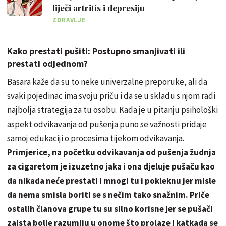
liječi artritis i depresiju
ZDRAVLJE
Kako prestati pušiti: Postupno smanjivati ili
prestati odjednom?
Basara kaže da su to neke univerzalne preporuke, ali da
svaki pojedinac ima svoju priču i da se u skladu s njom radi
najbolja strategija za tu osobu. Kada je u pitanju psihološki
aspekt odvikavanja od pušenja puno se važnosti pridaje
samoj edukaciji o procesima tijekom odvikavanja.
Primjerice, na početku odvikavanja od pušenja žudnja
za cigaretom je izuzetno jaka i ona djeluje pušaču kao
da nikada neće prestati i mnogi tu i pokleknu jer misle
da nema smisla boriti se s nečim tako snažnim. Priče
ostalih članova grupe tu su silno korisne jer se pušači
zaista bolje razumiju u onome što prolaze i katkada se