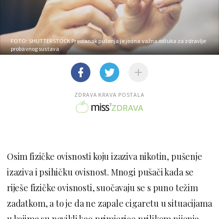
FOTO: SHUTTERSTOCK
Prestanak pušenja je jedna važna odluka za zdravlje
probavnog sustava
ZDRAVA KRAVA POSTALA
Osim fizičke ovisnosti koju izaziva nikotin, pušenje
izaziva i psihičku ovisnost. Mnogi pušači kada se
riješe fizičke ovisnosti, suočavaju se s puno težim
zadatkom, a to je da ne zapale cigaretu u situacijama
u kojima su navikli kao primjerice prilikom pijenja