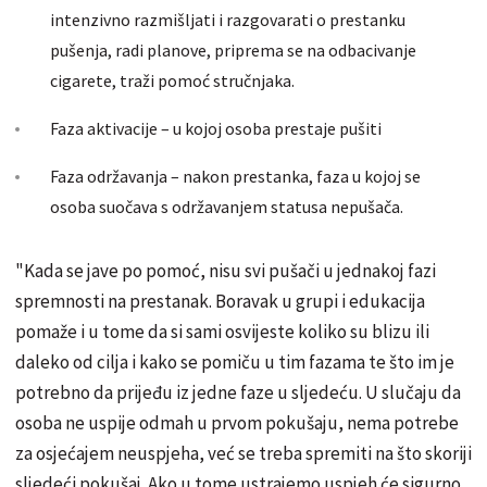
intenzivno razmišljati i razgovarati o prestanku
pušenja, radi planove, priprema se na odbacivanje
cigarete, traži pomoć stručnjaka.
Faza aktivacije – u kojoj osoba prestaje pušiti
Faza održavanja – nakon prestanka, faza u kojoj se
osoba suočava s održavanjem statusa nepušača.
"Kada se jave po pomoć, nisu svi pušači u jednakoj fazi
spremnosti na prestanak. Boravak u grupi i edukacija
pomaže i u tome da si sami osvijeste koliko su blizu ili
daleko od cilja i kako se pomiču u tim fazama te što im je
potrebno da prijeđu iz jedne faze u sljedeću. U slučaju da
osoba ne uspije odmah u prvom pokušaju, nema potrebe
za osjećajem neuspjeha, već se treba spremiti na što skoriji
sljedeći pokušaj. Ako u tome ustrajemo uspjeh će sigurno