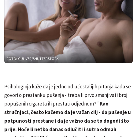
FOTO: GULIVER/SHUTTERSTOCK
Psihologinja kaže da je jedno od učestalijih pitanja kada se
govori o prestanku pušenja - treba li prvo smanjivati broj
popušenih cigareta ili prestati odjednom? "
Kao
stručnjaci, često kažemo da je važan cilj - da pušenje u
potpunosti prestane i da je važno da se to dogodi što
prije. Hoće li netko danas odlučiti i sutra odmah