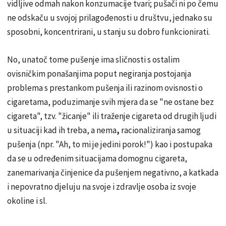
vidljive odmah nakon konzumacije tvari; pušači ni po čemu
ne odskaču u svojoj prilagođenosti u društvu, jednako su
sposobni, koncentrirani, u stanju su dobro funkcionirati.
No, unatoč tome pušenje ima sličnosti s ostalim
ovisničkim ponašanjima poput negiranja postojanja
problema s prestankom pušenja ili razinom ovisnosti o
cigaretama, poduzimanje svih mjera da se "ne ostane bez
cigareta", tzv. "žicanje" ili traženje cigareta od drugih ljudi
u situaciji kad ih treba, a nema
,
racionaliziranja samog
pušenja (npr. "Ah, to mi je jedini porok!") kao i postupaka
da se u određenim situacijama domognu cigareta,
zanemarivanja činjenice da pušenjem negativno, a katkada
i nepovratno djeluju na svoje i zdravlje osoba iz svoje
okoline i sl.