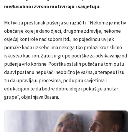
međusobno izvrsno motiviraju i savjetuju.
Motivi za prestanak pušenja su različiti. "Nekome je motiv
obećanje koje je dano djeci, drugome zdravlje, nekome
osjećaj kontrole nad sobom itd., no pojedincu uvijek
pomaže kada uz sebe ima nekoga tko prolazi kroz slično
iskustvo kao i on. Zato su grupe podrške za odvikavanje od
pušenja vrlo korisne. Podrška ostalih pušača na tom putu
da svi postanu nepušači neobično je važna, a terapeuti su
tu da upravljaju procesima, podupiru savjetima i
edukacijom te da bodre dobre ideje i pokušaje unutar
grupe",
objašnjava
Basara.