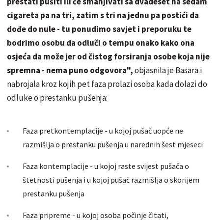
prestati pušiti ili će smanjivati sa dvadeset na sedam
cigareta pa na tri, zatim s tri na jednu pa postići da
dođe do nule - tu ponudimo savjet i preporuku te
bodrimo osobu da odluči o tempu onako kako ona
osjeća da može jer od čistog forsiranja osobe koja nije
spremna - nema puno odgovora",
objasnila je Basara i
nabrojala kroz kojih pet faza prolazi osoba kada dolazi do
odluke o prestanku pušenja:
Faza pretkontemplacije - u kojoj pušač uopće ne
razmišlja o prestanku pušenja u narednih šest mjeseci
Faza kontemplacije - u kojoj raste svijest pušača o
štetnosti pušenja i u kojoj pušač razmišlja o skorijem
prestanku pušenja
Faza pripreme - u kojoj osoba počinje čitati,