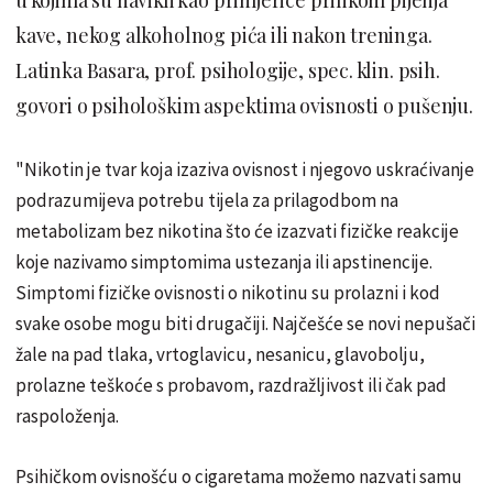
kave, nekog alkoholnog pića ili nakon treninga.
Latinka Basara, prof. psihologije, spec. klin. psih.
govori o psihološkim aspektima ovisnosti o pušenju.
"Nikotin je tvar koja izaziva ovisnost i njegovo uskraćivanje
podrazumijeva potrebu tijela za prilagodbom na
metabolizam bez nikotina što će izazvati fizičke reakcije
koje nazivamo simptomima ustezanja ili apstinencije.
Simptomi fizičke ovisnosti o nikotinu su prolazni i kod
svake osobe mogu biti drugačiji. Najčešće se novi nepušači
žale na pad tlaka, vrtoglavicu, nesanicu, glavobolju,
prolazne teškoće s probavom, razdražljivost ili čak pad
raspoloženja.
Psihičkom ovisnošću o cigaretama možemo nazvati samu