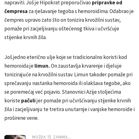
napraviti. Još je Hipokrat preporučivao
pripravke od
čempresa
za rješavanje tegoba s hemoroidima. Odabrao je
čempres upravo zato što on tonizira krvožilni sustav,
pomaže pri zacjeljivanju oštećenog tkiva i učvršćuje
stijenke krvnih žila.
Još jedno eterično ulje koje se tradicionalno koristi kod
hemoroida je
limun.
On zaustavlja krvarenje i djeluje
tonizirajuće na krvožilni sustav. Limun također pomaže pri
sprečavanju nastanka hemoroida ili olakšava tegobe, ako
se poremećaj već pojavio. Stanovnici Azije stoljećima
koriste
pačuli
jer pomaže pri učvršćivanju stijenke krvnih
žila i zacjeljivanju te tretira unutarnje i vanjske hemoroide i
proširene vene.
MOŽDA TE ZANIMA...