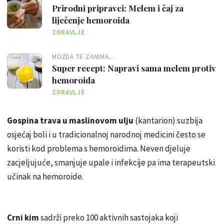
Prirodni pripravci: Melem i čaj za
liječenje hemoroida
ZDRAVLJE
MOŽDA TE ZANIMA...
Super recept: Napravi sama melem protiv
hemoroida
ZDRAVLJE
Gospina trava u maslinovom ulju
(kantarion) suzbija
osjećaj boli i u tradicionalnoj narodnoj medicini često se
koristi kod problema s hemoroidima. Neven djeluje
zacjeljujuće, smanjuje upale i infekcije pa ima terapeutski
učinak na hemoroide.
Crni kim
sadrži preko 100 aktivnih sastojaka koji