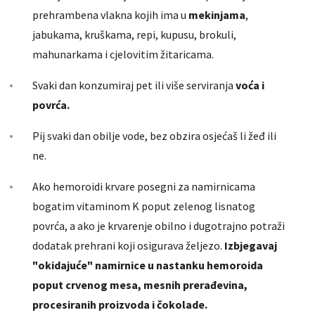
prehrambena vlakna kojih ima u
mekinjama
,
jabukama, kruškama, repi, kupusu, brokuli,
mahunarkama i cjelovitim žitaricama.
Svaki dan konzumiraj pet ili više serviranja
voća i
povrća.
Pij svaki dan obilje vode, bez obzira osjećaš li žeđ ili
ne.
Ako hemoroidi krvare posegni za namirnicama
bogatim vitaminom K poput zelenog lisnatog
povrća, a ako je krvarenje obilno i dugotrajno potraži
dodatak prehrani koji osigurava željezo.
Izbjegavaj
"okidajuće" namirnice u nastanku hemoroida
poput crvenog mesa, mesnih prerađevina,
procesiranih proizvoda i čokolade.