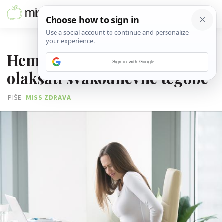
25. LISTOPADA 2018.
Hemoroidi: 9 savjeta kako
Sign in with Google
olakšati svakodnevne tegobe
PIŠE
MISS ZDRAVA