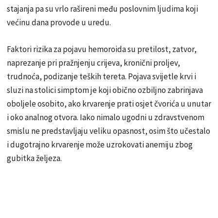
stajanja pa su vrlo rašireni među poslovnim ljudima koji
većinu dana provode u uredu.
Faktori rizika za pojavu hemoroida su pretilost, zatvor,
naprezanje pri pražnjenju crijeva, kronični proljev,
trudnoća, podizanje teških tereta. Pojava svijetle krvi i
sluzi na stolici simptom je koji obično ozbiljno zabrinjava
oboljele osobito, ako krvarenje prati osjet čvorića u unutar
i oko analnog otvora. Iako nimalo ugodni u zdravstvenom
smislu ne predstavljaju veliku opasnost, osim što učestalo
i dugotrajno krvarenje može uzrokovati anemiju zbog
gubitka željeza.