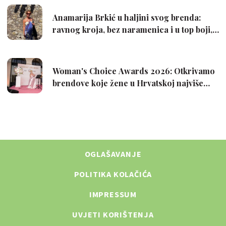
OGLAŠAVANJE
POLITIKA KOLAČIĆA
IMPRESSUM
UVJETI KORIŠTENJA