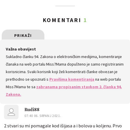
KOMENTARI
1
PRIKAŽI
SVE
Važna obavijest
Sukladno članku 94. Zakona o elektroničkim medijima, komentiranje
KOMENTARE
članaka na web portalu Miss7Mama dopušteno je samo registriranim
korisnicima. Svaki korisnik koji želi komentirati članke obvezan je
prethodno se upoznati s
Pravilima komentiranja
na web portalu
Miss7Mama te sa
zabranama propisanim stavkom 2. članka 94.
Zakona.
Rudi88
07:40 06. SRPANJ 2021.
2 stvari su mi pomagale kod išijasa a i bolova u koljenu. Prvo