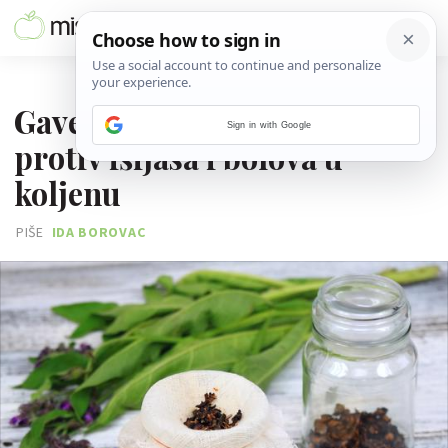
20. PROSINCA 2016.
Gavez - najbolji biljni melem
Sign in with Google
protiv išijasa i bolova u
koljenu
PIŠE
IDA BOROVAC