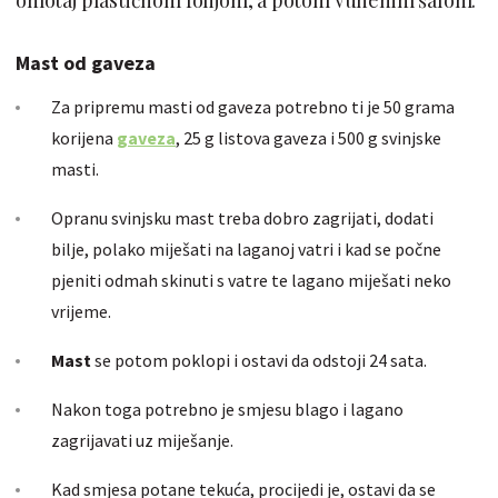
Mast od gaveza
Za pripremu masti od gaveza potrebno ti je 50 grama
korijena
gaveza
, 25 g listova gaveza i 500 g svinjske
masti.
Opranu svinjsku mast treba dobro zagrijati, dodati
bilje, polako miješati na laganoj vatri i kad se počne
pjeniti odmah skinuti s vatre te lagano miješati neko
vrijeme.
Mast
se potom poklopi i ostavi da odstoji 24 sata.
Nakon toga potrebno je smjesu blago i lagano
zagrijavati uz miješanje.
Kad smjesa potane tekuća, procijedi je, ostavi da se