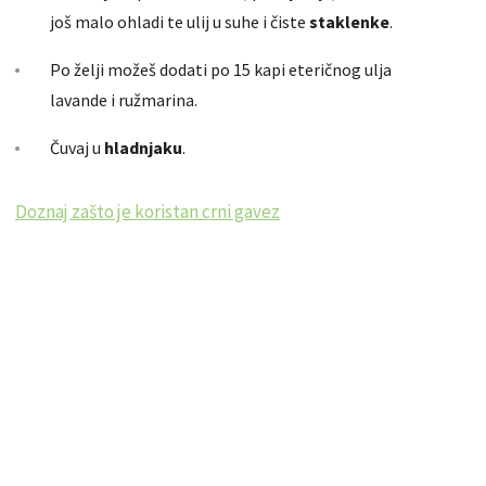
još malo ohladi te ulij u suhe i čiste
staklenke
.
Po želji možeš dodati po 15 kapi eteričnog ulja
lavande i ružmarina.
Čuvaj u
hladnjaku
.
Doznaj zašto je koristan crni gavez