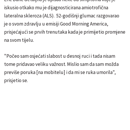
iskusio otkako mu je dijagnosticirana amiotrofična
lateralna skleroza (ALS). 52-godišnji glumac razgovarao
je o svom zdravlju u emisiji Good Morning America,
prisjećajući se prvih trenutaka kada je primijetio promjene
na svom tijelu.
"Počeo sam osjećati slabost u desnoj ruci i tada nisam
tome pridavao veliku važnost. Mislio sam da sam možda
previše poruka [na mobitelu] i da mi se ruka umorila",
prisjetio se.