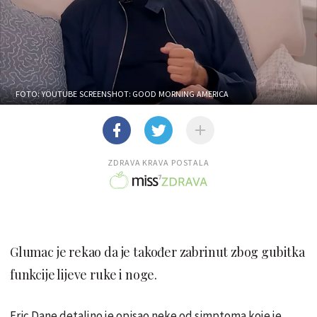
FOTO: YOUTUBE SCREENSHOT: GOOD MORNING AMERICA
ZDRAVA KRAVA POSTALA
Glumac je rekao da je također zabrinut zbog gubitka
funkcije lijeve ruke i noge.
Eric Dane detaljno je opisao neke od simptoma koje je