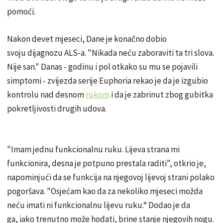
pomoći.
Nakon devet mjeseci, Dane je konačno dobio
svoju dijagnozu ALS-a. "Nikada neću zaboraviti ta tri slova.
Nije san." Danas - godinu i pol otkako su mu se pojavili
simptomi - zvijezda serije Euphoria rekao je da je izgubio
kontrolu nad desnom
rukom
i da je zabrinut zbog gubitka
pokretljivosti drugih udova.
"Imam jednu funkcionalnu ruku. Lijeva strana mi
funkcionira, desna je potpuno prestala raditi", otkrio je,
napominjući da se funkcija na njegovoj lijevoj strani polako
pogoršava. "Osjećam kao da za nekoliko mjeseci možda
neću imati ni funkcionalnu lijevu ruku.“ Dodao je da
ga, iako trenutno može hodati, brine stanje njegovih nogu.