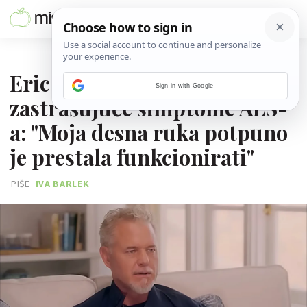
17. LIPNJA 2025.
Eric Dane opisao je
Sign in with Google
zastrašujuće simptome ALS-
a: "Moja desna ruka potpuno
je prestala funkcionirati"
PIŠE
IVA BARLEK