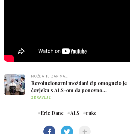
MOŽDA TE ZANIMA...
Revolucionarni moždani čip omogućio je
čovjeku s ALS-om da ponovno
"progovori"
ZDRAVLJE
#
Eric Dane
#
ALS
#
ruke