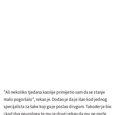
"Ali nekoliko tjedana kasnije primijetio sam da se stanje
malo pogoršalo", rekao je. Dodao je da je išao kod jednog
specijalista za šake koji ga je poslao drugom. Također je bio
i kod dva neurologa te mu je drugi rekao da mu ne može