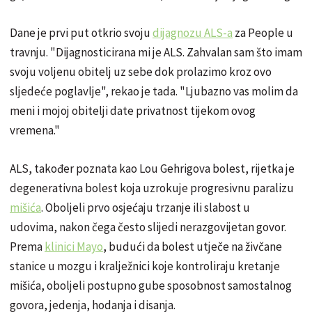
Dane je prvi put otkrio svoju
dijagnozu ALS-a
za People u
travnju. "Dijagnosticirana mi je ALS. Zahvalan sam što imam
svoju voljenu obitelj uz sebe dok prolazimo kroz ovo
sljedeće poglavlje", rekao je tada. "Ljubazno vas molim da
meni i mojoj obitelji date privatnost tijekom ovog
vremena."
ALS, također poznata kao Lou Gehrigova bolest, rijetka je
degenerativna bolest koja uzrokuje progresivnu paralizu
mišića
. Oboljeli prvo osjećaju trzanje ili slabost u
udovima, nakon čega često slijedi nerazgovijetan govor.
Prema
klinici Mayo
, budući da bolest utječe na živčane
stanice u mozgu i kralježnici koje kontroliraju kretanje
mišića, oboljeli postupno gube sposobnost samostalnog
govora, jedenja, hodanja i disanja.