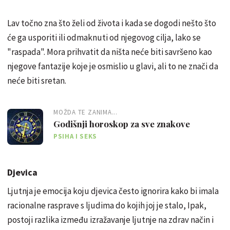
Lav točno zna što želi od života i kada se dogodi nešto što
će ga usporiti ili odmaknuti od njegovog cilja, lako se
"raspada". Mora prihvatit da ništa neće biti savršeno kao
njegove fantazije koje je osmislio u glavi, ali to ne znači da
neće biti sretan.
MOŽDA TE ZANIMA...
Godišnji horoskop za sve znakove
PSIHA I SEKS
Djevica
Ljutnja je emocija koju djevica često ignorira kako bi imala
racionalne rasprave s ljudima do kojih joj je stalo, Ipak,
postoji razlika između izražavanje ljutnje na zdrav način i