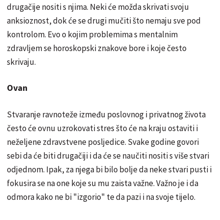
drugačije nositi s njima. Neki će možda skrivati svoju
anksioznost, dok će se drugi mučiti što nemaju sve pod
kontrolom. Evo o kojim problemima s mentalnim
zdravljem se horoskopski znakove bore i koje često
skrivaju.
Ovan
Stvaranje ravnoteže između poslovnog i privatnog života
često će ovnu uzrokovati stres što će na kraju ostaviti i
neželjene zdravstvene posljedice. Svake godine govori
sebi da će biti drugačiji i da će se naučiti nositi s više stvari
odjednom. Ipak, za njega bi bilo bolje da neke stvari pusti i
fokusira se na one koje su mu zaista važne. Važno je i da
odmora kako ne bi "izgorio" te da pazi i na svoje tijelo.