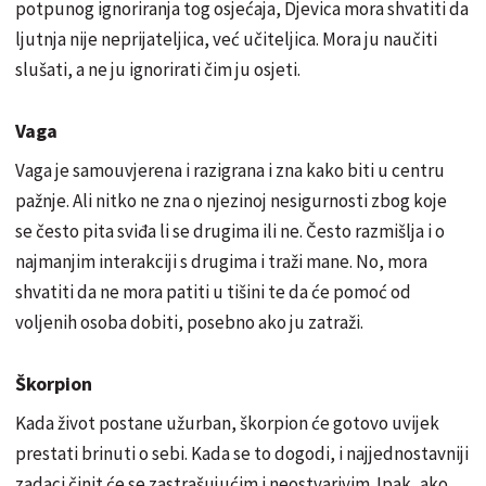
potpunog ignoriranja tog osjećaja, Djevica mora shvatiti da
ljutnja nije neprijateljica, već učiteljica. Mora ju naučiti
slušati, a ne ju ignorirati čim ju osjeti.
Vaga
Vaga je samouvjerena i razigrana i zna kako biti u centru
pažnje. Ali nitko ne zna o njezinoj nesigurnosti zbog koje
se često pita sviđa li se drugima ili ne. Često razmišlja i o
najmanjim interakciji s drugima i traži mane. No, mora
shvatiti da ne mora patiti u tišini te da će pomoć od
voljenih osoba dobiti, posebno ako ju zatraži.
Škorpion
Kada život postane užurban, škorpion će gotovo uvijek
prestati brinuti o sebi. Kada se to dogodi, i najjednostavniji
zadaci činit će se zastrašujućim i neostvarivim. Ipak, ako