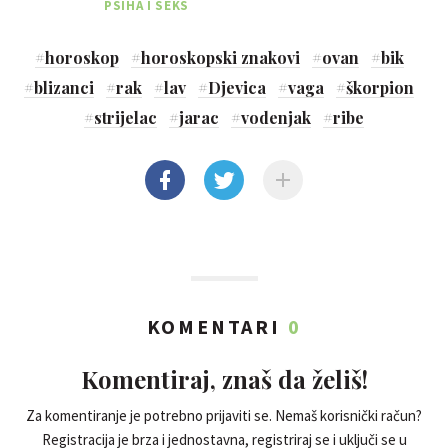
PSIHA I SEKS
#
horoskop
#
horoskopski znakovi
#
ovan
#
bik
#
blizanci
#
rak
#
lav
#
Djevica
#
vaga
#
škorpion
#
strijelac
#
jarac
#
vodenjak
#
ribe
KOMENTARI
0
Komentiraj, znaš da želiš!
Za komentiranje je potrebno prijaviti se. Nemaš korisnički račun?
Registracija je brza i jednostavna, registriraj se i uključi se u