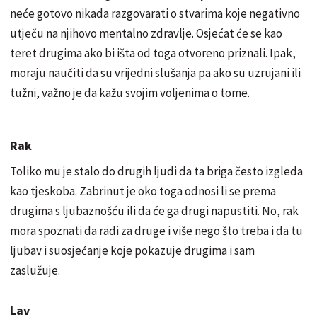
neće gotovo nikada razgovarati o stvarima koje negativno
utječu na njihovo mentalno zdravlje. Osjećat će se kao
teret drugima ako bi išta od toga otvoreno priznali. Ipak,
moraju naučiti da su vrijedni slušanja pa ako su uzrujani ili
tužni, važno je da kažu svojim voljenima o tome.
Rak
Toliko mu je stalo do drugih ljudi da ta briga često izgleda
kao tjeskoba. Zabrinut je oko toga odnosi li se prema
drugima s ljubaznošću ili da će ga drugi napustiti. No, rak
mora spoznati da radi za druge i više nego što treba i da tu
ljubav i suosjećanje koje pokazuje drugima i sam
zaslužuje.
Lav