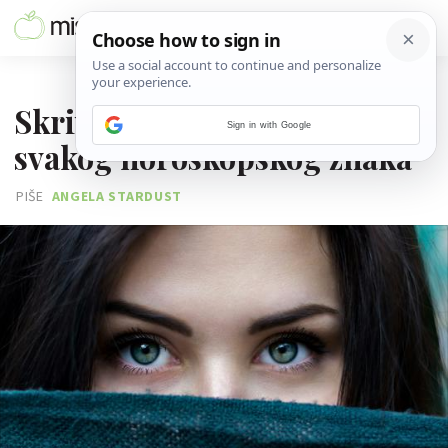
05. PROSINCA 2025.
Skriveni mentalni izazovi
Sign in with Google
svakog horoskopskog znaka
PIŠE
ANGELA STARDUST