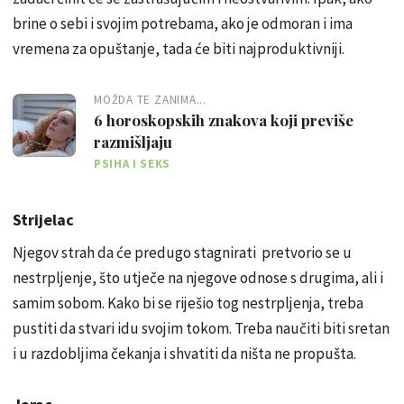
brine o sebi i svojim potrebama, ako je odmoran i ima
vremena za opuštanje, tada će biti najproduktivniji.
MOŽDA TE ZANIMA...
6 horoskopskih znakova koji previše
razmišljaju
PSIHA I SEKS
Strijelac
Njegov strah da će predugo stagnirati pretvorio se u
nestrpljenje, što utječe na njegove odnose s drugima, ali i
samim sobom. Kako bi se riješio tog nestrpljenja, treba
pustiti da stvari idu svojim tokom. Treba naučiti biti sretan
i u razdobljima čekanja i shvatiti da ništa ne propušta.