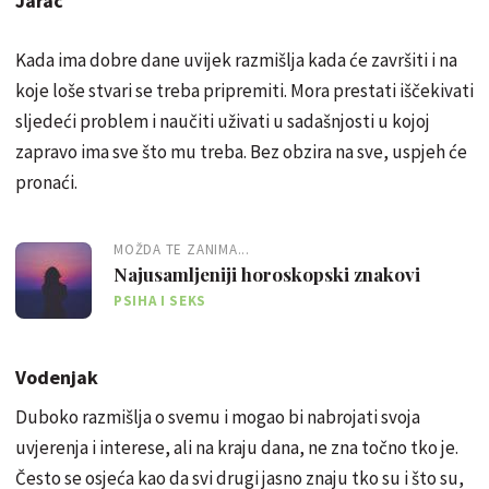
Jarac
Kada ima dobre dane uvijek razmišlja kada će završiti i na
koje loše stvari se treba pripremiti. Mora prestati iščekivati
sljedeći problem i naučiti uživati u sadašnjosti u kojoj
zapravo ima sve što mu treba. Bez obzira na sve, uspjeh će
pronaći.
MOŽDA TE ZANIMA...
Najusamljeniji horoskopski znakovi
PSIHA I SEKS
Vodenjak
Duboko razmišlja o svemu i mogao bi nabrojati svoja
uvjerenja i interese, ali na kraju dana, ne zna točno tko je.
Često se osjeća kao da svi drugi jasno znaju tko su i što su,