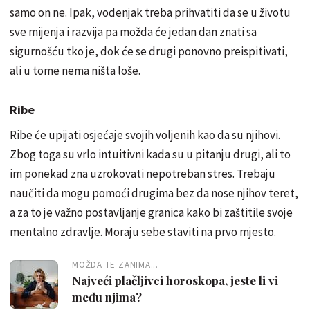
samo on ne. Ipak, vodenjak treba prihvatiti da se u životu
sve mijenja i razvija pa možda će jedan dan znati sa
sigurnošću tko je, dok će se drugi ponovno preispitivati,
ali u tome nema ništa loše.
Ribe
Ribe će upijati osjećaje svojih voljenih kao da su njihovi.
Zbog toga su vrlo intuitivni kada su u pitanju drugi, ali to
im ponekad zna uzrokovati nepotreban stres. Trebaju
naučiti da mogu pomoći drugima bez da nose njihov teret,
a za to je važno postavljanje granica kako bi zaštitile svoje
mentalno zdravlje. Moraju sebe staviti na prvo mjesto.
MOŽDA TE ZANIMA...
Najveći plačljivci horoskopa, jeste li vi
među njima?