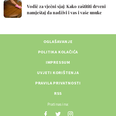
OGLAŠAVANJE
POLITIKA KOLAČIĆA
IMPRESSUM
UVJETI KORIŠTENJA
PRAVILA PRIVATNOSTI
RSS
Prati nas i na: