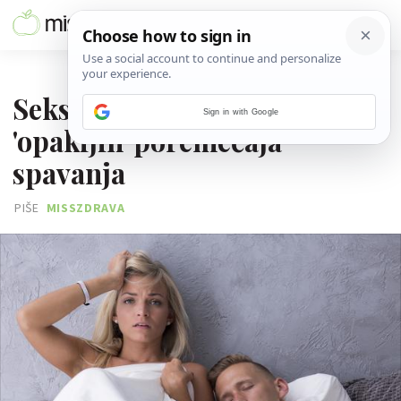
24. SVIBNJA 2025.
Seksomnija, jedan od
Sign in with Google
'opakijih' poremećaja
spavanja
PIŠE
MISSZDRAVA