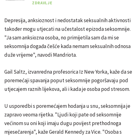
ZDRAVLJE
Depresija, anksioznost i nedostatak seksualnih aktivnosti
također mogu utjecati na učestalost epizoda seksomnije.
"Ja sam anksiozna osoba, no primijetila sam da mi se
seksomnija događa češće kada nemam seksualnih odnosa
duže vrijeme", navodi Mandriota.
Gail Saltz, izvanredna profesorica Iz New Yorka, kaže da se
poremećaji spavanja poput seksomnije pogoršavaju pod
utjecajem raznih lijekova, ali i kada je osoba pod stresom.
U usporedbi s poremećajem hodanja u snu, seksomnija je
zapravo veoma rijetka. "Ljudi koji pate od seksomnije
većinom su oni koji imaju dugu povijest prethodnoga
mjesečarenja", kaže Gerald Kennedy za Vice. "Osoba s