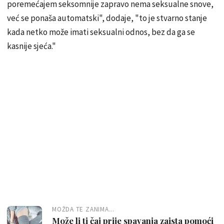
poremećajem seksomnije zapravo nema seksualne snove,
već se ponaša automatski", dodaje, "to je stvarno stanje
kada netko može imati seksualni odnos, bez da ga se
kasnije sjeća."
MOŽDA TE ZANIMA...
Može li ti čaj prije spavanja zaista pomoći