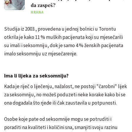
da zaspeš?
HRANA
Studija iz 2003., provedena u jednoj bolnici u Torontu
otkrila je kako 11 % muških pacijenata koji su mjesečarili
su imali i seksomniju, dok je samo 4 % ženskih pacijenata
imalo seksomniju uz mjesečarenje.
Ima li lijeka za seksomniju?
Kada je riječ o liječenju, nažalost, ne postoji "čarobni" lijek
za seksomniju, no možeš poduzeti neke korake kako bi se
ona događala što rjeđe ili čak zaustavila u potpunosti.
Osobe koje pate od seksomnije mogu se potruditi i
poraditi na kvaliteti i količini sna, smanjiti svoju razinu