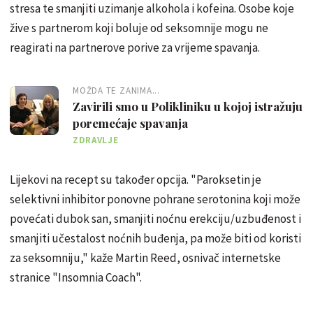
stresa te smanjiti uzimanje alkohola i kofeina. Osobe koje
žive s partnerom koji boluje od seksomnije mogu ne
reagirati na partnerove porive za vrijeme spavanja.
MOŽDA TE ZANIMA...
Zavirili smo u Polikliniku u kojoj istražuju
poremećaje spavanja
ZDRAVLJE
Lijekovi na recept su također opcija. "Paroksetin je
selektivni inhibitor ponovne pohrane serotonina koji može
povećati dubok san, smanjiti noćnu erekciju/uzbuđenost i
smanjiti učestalost noćnih buđenja, pa može biti od koristi
za seksomniju," kaže Martin Reed, osnivač internetske
stranice "Insomnia Coach".