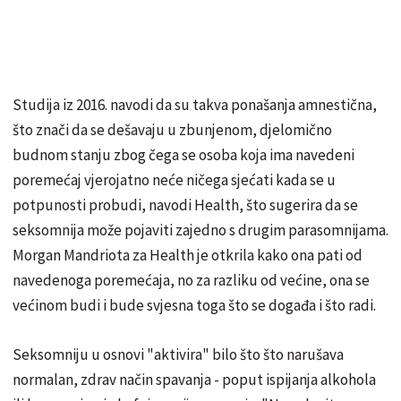
Studija iz 2016. navodi da su takva ponašanja amnestična,
što znači da se dešavaju u zbunjenom, djelomično
budnom stanju zbog čega se osoba koja ima navedeni
poremećaj vjerojatno neće ničega sjećati kada se u
potpunosti probudi, navodi Health, što sugerira da se
seksomnija može pojaviti zajedno s drugim parasomnijama.
Morgan Mandriota za Health je otkrila kako ona pati od
navedenoga poremećaja, no za razliku od većine, ona se
većinom budi i bude svjesna toga što se događa i što radi.
Seksomniju u osnovi "aktivira" bilo što što narušava
normalan, zdrav način spavanja - poput ispijanja alkohola