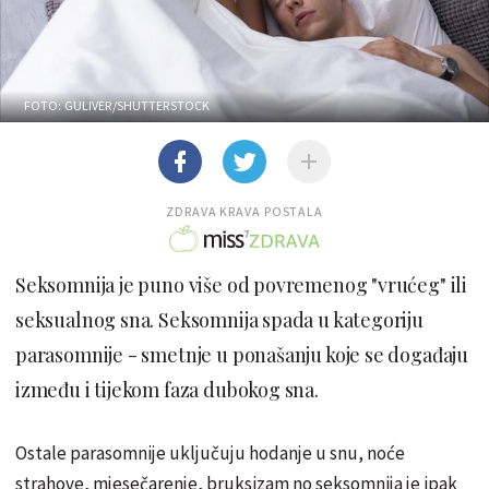
FOTO: GULIVER/SHUTTERSTOCK
ZDRAVA KRAVA POSTALA
Seksomnija je puno više od povremenog "vrućeg" ili
seksualnog sna. Seksomnija spada u kategoriju
parasomnije - smetnje u ponašanju koje se događaju
između i tijekom faza dubokog sna.
Ostale parasomnije uključuju hodanje u snu, noće
strahove, mjesečarenje, bruksizam no seksomnija je ipak