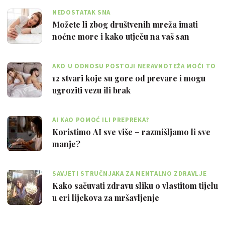
NEDOSTATAK SNA
Možete li zbog društvenih mreža imati
noćne more i kako utječu na vaš san
AKO U ODNOSU POSTOJI NERAVNOTEŽA MOĆI TO
JE VELIKI PROBLEM
12 stvari koje su gore od prevare i mogu
ugroziti vezu ili brak
AI KAO POMOĆ ILI PREPREKA?
Koristimo AI sve više – razmišljamo li sve
manje?
SAVJETI STRUČNJAKA ZA MENTALNO ZDRAVLJE
Kako sačuvati zdravu sliku o vlastitom tijelu
u eri lijekova za mršavljenje