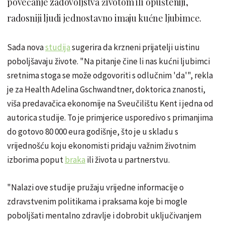
povećanje zadovoljstva životom ili opušteniji,
radosniji ljudi jednostavno imaju kućne ljubimce.
Sada nova
studija
sugerira da krzneni prijatelji uistinu
poboljšavaju živote. "Na pitanje čine li nas kućni ljubimci
sretnima stoga se može odgovoriti s odlučnim 'da'", rekla
je za Health Adelina Gschwandtner, doktorica znanosti,
viša predavačica ekonomije na Sveučilištu Kent i jedna od
autorica studije. To je primjerice usporedivo s primanjima
do gotovo 80 000 eura godišnje, što je u skladu s
vrijednošću koju ekonomisti pridaju važnim životnim
izborima poput
braka
ili života u partnerstvu.
"Nalazi ove studije pružaju vrijedne informacije o
zdravstvenim politikama i praksama koje bi mogle
poboljšati mentalno zdravlje i dobrobit uključivanjem