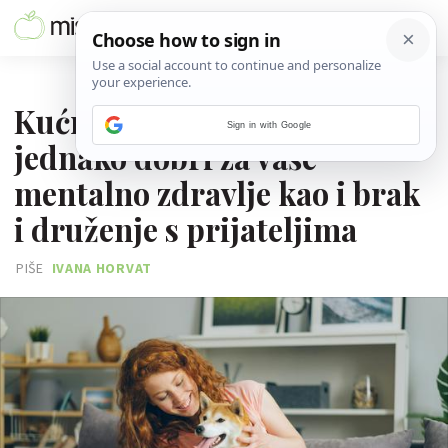
02. PROSINCA 2025.
Kućni ljubimci mogu biti
Sign in with Google
jednako dobri za vaše
mentalno zdravlje kao i brak
i druženje s prijateljima
PIŠE
IVANA HORVAT