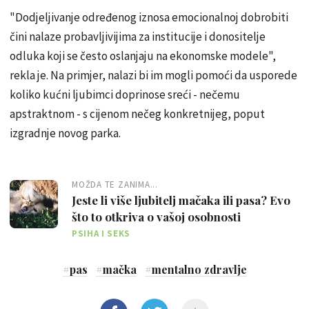
"Dodjeljivanje određenog iznosa emocionalnoj dobrobiti
čini nalaze probavljivijima za institucije i donositelje
odluka koji se često oslanjaju na ekonomske modele",
rekla je. Na primjer, nalazi bi im mogli pomoći da usporede
koliko kućni ljubimci doprinose sreći - nečemu
apstraktnom - s cijenom nečeg konkretnijeg, poput
izgradnje novog parka.
MOŽDA TE ZANIMA...
Jeste li više ljubitelj mačaka ili pasa? Evo
što to otkriva o vašoj osobnosti
PSIHA I SEKS
#
pas
#
mačka
#
mentalno zdravlje