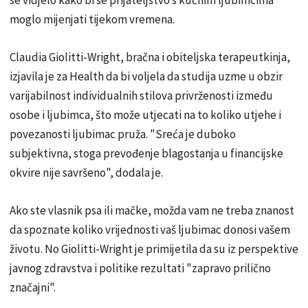
moglo mijenjati tijekom vremena.
Claudia Giolitti-Wright, bračna i obiteljska terapeutkinja,
izjavila je za Health da bi voljela da studija uzme u obzir
varijabilnost individualnih stilova privrženosti između
osobe i ljubimca, što može utjecati na to koliko utjehe i
povezanosti ljubimac pruža. "Sreća je duboko
subjektivna, stoga prevođenje blagostanja u financijske
okvire nije savršeno", dodala je.
Ako ste vlasnik psa ili mačke, možda vam ne treba znanost
da spoznate koliko vrijednosti vaš ljubimac donosi vašem
životu. No Giolitti-Wright je primijetila da su iz perspektive
javnog zdravstva i politike rezultati "zapravo prilično
značajni".