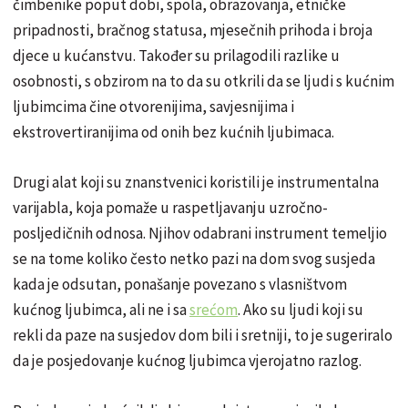
čimbenike poput dobi, spola, obrazovanja, etničke
pripadnosti, bračnog statusa, mjesečnih prihoda i broja
djece u kućanstvu. Također su prilagodili razlike u
osobnosti, s obzirom na to da su otkrili da se ljudi s kućnim
ljubimcima čine otvorenijima, savjesnijima i
ekstrovertiranijima od onih bez kućnih ljubimaca.
Drugi alat koji su znanstvenici koristili je instrumentalna
varijabla, koja pomaže u raspetljavanju uzročno-
posljedičnih odnosa. Njihov odabrani instrument temeljio
se na tome koliko često netko pazi na dom svog susjeda
kada je odsutan, ponašanje povezano s vlasništvom
kućnog ljubimca, ali ne i sa
srećom
. Ako su ljudi koji su
rekli da paze na susjedov dom bili i sretniji, to je sugeriralo
da je posjedovanje kućnog ljubimca vjerojatno razlog.