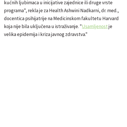
kućnih ljubimaca u inicijative zajednice ili druge vrste
programa", rekla je za Health Ashwini Nadkarni, dr. med.,
docentica psihijatrije na Medicinskom fakultetu Harvard
koja nije bila uključena u istraživanje. "
Usamljenost
je
velika epidemija i kriza javnog zdravstva."