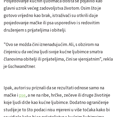
Posjedovanje kućnih ljubimaca doista se pojavilo kao
glavni uzrok većeg zadovoljstva životom. Osim što je
gotovo vrijedno kao brak, istraživači su otkrili da je
posjedovanje mačke ili psa usporedivo i s redovitim
druženjem s prijateljima i obitelji.
"Ovo se možda čini iznenađujućim. Ali, s obzirom na
činjenicu da većina ljudi svoje kućne ljubimce smatra
članovima obitelji ili prijateljima, čini se vjerojatnim", rekla
je Gschwandtner.
Ipak, autori su priznali da se rezultati odnose samo na
mačke i
pse
, a ne na ribe, hrčke, zečeve ili druge životinje
koje ljudi drže kao kućne ljubimce. Dodatno ograničenje
studije je to što podaci nisu mjereni u više točaka kako bi
se vidjelo kako bi se prijateljstvo s kućnim ljubimcima