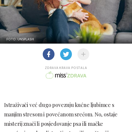
FOTO: UNSPLASH
ZDRAVA KRAVA POSTALA
Istraživači već dugo povezuju kućne ljubimce s
manjim stresom i povećanom srećom. No, ostaje
misterij znači li posjedovanje psa ili mačke