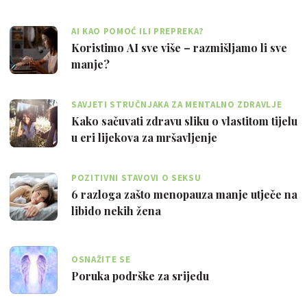
AI KAO POMOĆ ILI PREPREKA?
Koristimo AI sve više – razmišljamo li sve
manje?
SAVJETI STRUČNJAKA ZA MENTALNO ZDRAVLJE
Kako sačuvati zdravu sliku o vlastitom tijelu
u eri lijekova za mršavljenje
POZITIVNI STAVOVI O SEKSU
6 razloga zašto menopauza manje utječe na
libido nekih žena
OSNAŽITE SE
Poruka podrške za srijedu