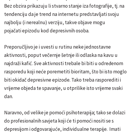
Bez obzira prikazuju li stvarno stanje iza fotografije, tj. na
tendenciju da je trend na internetu predstavljati svoju
najbolju (i nerealnu) verziju, takve objave mogu
pojačati epizodu kod depresivnih osoba.
Preporučljivo je i uvesti u rutinu neke jednostavne
aktivnosti, poput večernje šetnje ili odlaska na kavu u
najdraži kafić. Sve aktivnosti trebale bi biti u određenom
rasporedu koji neće poremetiti bioritam, što bi isto moglo
biti okidač depresivne epizode. Tako treba rasporediti i
vrijeme objeda te spavanje, u otprilike isto vrijeme svaki
dan.
Naravno, od velike je pomoći psihoterapija; tako se dolazi
do profesionalnih savjeta koji će ti pomoći nositi se s
depresijom i odgovarajuće, individualne terapije. Imati