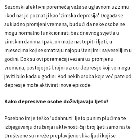
Sezonski afektivni poremećaj veže se uglavnom uz zimu
i kod nas je poznatiji kao 'zimska depresija'. Događa se
sukladno promjeni vremena, budući da neke osobe ne
mogu normalno funkcionirati bez dnevnog svjetla u
zimskim danima. Ipak, on može nastupiti i ljeti, u
mjesecima koji se smatraju najopuštenijim i najveselijim u
godini. Dok su ovi poremećaji vezani uz promjenu
vremena, postoje još brojni uzroci depresije koji se mogu
javiti bilo kada u godini. Kod nekih osoba koje već pate od
depresije može aktivirati nove epizode.
Kako depresivne osobe doživljavaju ljeto?
Posebno im je teško 'udahnuti' ljeto punim plućima te
izbjegavanju druženja i aktivnosti čiji broj ljeti samo raste.
Društvene su mreže preplavljene slika ljudi koji se