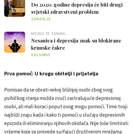
Do 2020. godine depresija će biti drugi
svjetski zdravstveni problem
ZDRAVLJE
MOŽDA TE ZANIMA...
Nesanica i depresija znak su blokirane
krunske čakre
KOLUMNE
Prva pomoć: U krugu obitelji i prijatelja
Pomisao da se obrati nekoj bližnjoj osobi zbog svog
psihičkog stanja možda zvuči zastrašujuće depresivnoj
osobi, ali mali koraci poput ovog mogu pomoći. Time tvoji
najbliži znaju kada i kako ti pomoći u slučaju depresivnih
epizoda ili eliminiranju njihovih okidača. Nije loše limitirati
vrijeme koje se provede surfajući društvenim mrežama.