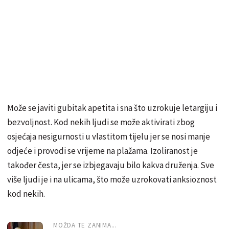
Može se javiti gubitak apetita i sna što uzrokuje letargiju i
bezvoljnost. Kod nekih ljudi se može aktivirati zbog
osjećaja nesigurnosti u vlastitom tijelu jer se nosi manje
odjeće i provodi se vrijeme na plažama. Izoliranost je
također česta, jer se izbjegavaju bilo kakva druženja. Sve
više ljudi je i na ulicama, što može uzrokovati anksioznost
kod nekih.
MOŽDA TE ZANIMA...