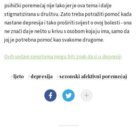
psihički poremećaj nije lako jer je ova tema i dalje
stigmatizirana u društvu. Zato treba potražiti pomoć kada
nastane depresija i tako proširiti svijest o ovoj bolesti - ona
ne znači da je nešto u krivu s osobom koja ju ima, samo da
joj je potrebna pomoć kao svakome drugome.
Ovih sedam simptoma mogu biti znak da si u depresiji
#
ljeto
#
depresija
#
sezonski afektivni poremećaj