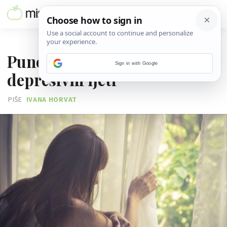
07. SRPNJA 2025.
Puno je razloga zašto su neki
Sign in with Google
depresivni ljeti
PIŠE
IVANA HORVAT