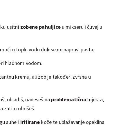
ku usitni
zobene pahuljice
u mikseru i čuvaj u
namoči u toplu vodu dok se ne napravi pasta.
peri hladnom vodom.
antnu kremu, ali zob je također izvrsna u
š, ohladiš, naneseš na
problematična
mjesta,
 a zatim obrišeš.
egu suhe i
iritirane
kože te ublažavanje opeklina