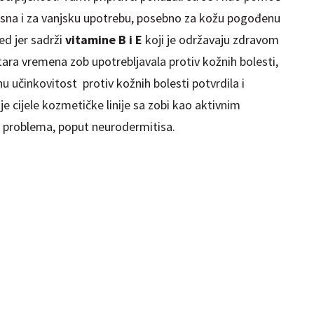
risna i za vanjsku upotrebu, posebno za kožu pogođenu
ed jer sadrži
vitamine B i E
koji je održavaju zdravom
tara vremena zob upotrebljavala protiv kožnih bolesti,
nu učinkovitost protiv kožnih bolesti potvrdila i
e cijele kozmetičke linije sa zobi kao aktivnim
h
problema, poput neurodermitisa.