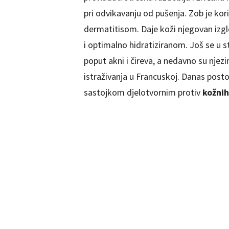
pri odvikavanju od pušenja. Zob je ko
dermatitisom. Daje koži njegovan izgl
i optimalno hidratiziranom. Još se u s
poput akni i čireva, a nedavno su njezi
istraživanja u Francuskoj. Danas postoj
sastojkom djelotvornim protiv
kožni