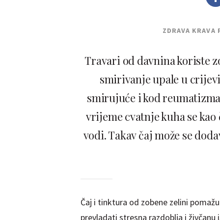
ZDRAVA KRAVA 
Travari od davnina koriste 
smirivanje upale u crije
smirujuće i kod reumatizma 
vrijeme cvatnje kuha se kao č
vodi. Takav čaj može se doda
Čaj i tinktura od zobene zelini pomažu o
prevladati stresna razdoblja i živčanu 