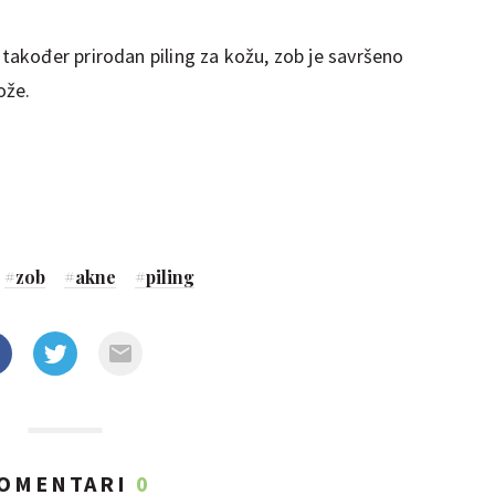
 također prirodan piling za kožu, zob je savršeno
ože.
#
zob
#
akne
#
piling
OMENTARI
0