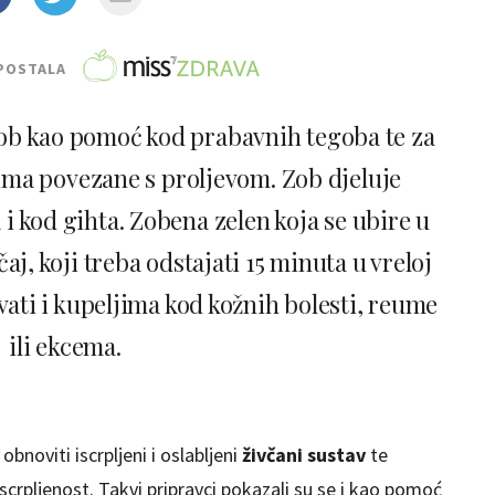
POSTALA
zob kao pomoć kod prabavnih tegoba te za
vima povezane s proljevom. Zob djeluje
i kod gihta. Zobena zelen koja se ubire u
aj, koji treba odstajati 15 minuta u vreloj
vati i kupeljima kod kožnih bolesti, reume
ili ekcema.
bnoviti iscrpljeni i oslabljeni
živčani sustav
te
iscrpljenost. Takvi pripravci pokazali su se i kao pomoć