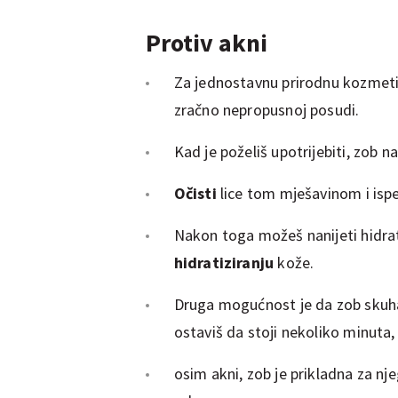
Protiv akni
Za jednostavnu prirodnu kozmeti
zračno nepropusnoj posudi.
Kad je poželiš upotrijebiti, zob 
Očisti
lice tom mješavinom i is
Nakon toga možeš nanijeti hidrat
hidratiziranju
kože.
Druga mogućnost je da zob skuha
ostaviš da stoji nekoliko minuta,
osim akni, zob je prikladna za nj