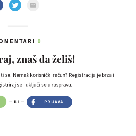
OMENTARI
0
aj, znaš da želiš!
ti se. Nemaš korisnički račun? Registracija je brza i
striraj se i uključi se u raspravu.
ILI
PRIJAVA