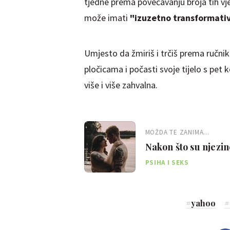
tjedne prema povećavanju broja tih vje
može imati
"izuzetno transformativ
Umjesto da žmiriš i trčiš prema ručni
pločicama i počasti svoje tijelo s pe
više i više zahvalna.
MOŽDA TE ZANIMA...
Nakon što su njezin
"izliječila" je sam
PSIHA I SEKS
#
yahoo
#