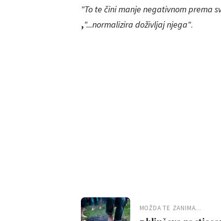
"To te čini manje negativnom prema sv
,
"...normalizira doživljaj njega"
.
MOŽDA TE ZANIMA...