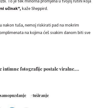
žbi. To je tek minorna promjena u tvojoj rutini koja
ni učinak",
kaže Sheppird.
ku nakon tuša, nemoj riskirati pad na mokrim
t komplimenata na kojima ćeš svakim danom biti sve
e intimne fotografije postale viralne,
opouzdanje
samopuzdanje
#
tuširanje