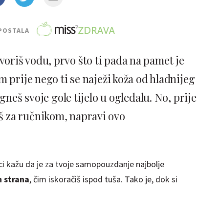
POSTALA
voriš vodu, prvo što ti pada na pamet je
prije nego ti se naježi koža od hladnijeg
gneš svoje gole tijelo u ogledalu. No, prije
 za ručnikom, napravi ovo
aci kažu da je za tvoje samopouzdanje najbolje
h strana
, čim iskoračiš ispod tuša. Tako je, dok si