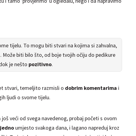
tu i tamo 'provjerimo' u ogledalu, nego i da napravimo
me tijelu. To mogu biti stvari na kojima si zahvalna,
ati. Može biti bilo što, od boje tvojih očiju do pedikure
 dok je nešto
pozitivno
.
 stvari, temeljito razmisli o
dobrim komentarima
i
ih ljudi o svome tijelu.
la još veći od svega navedenog, probaj početi s ovom
jedno
umjesto svakoga dana, i lagano napreduj kroz