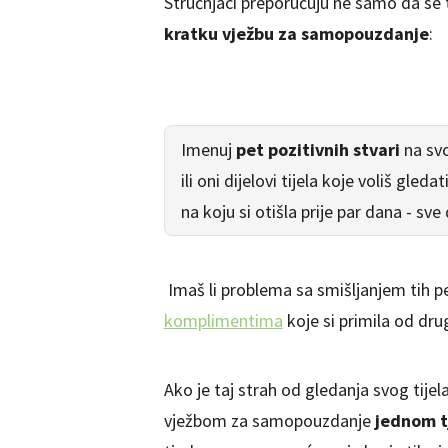
Stručnjaci preporučuju ne samo da se 
kratku vježbu za samopouzdanje
:
Imenuj
pet pozitivnih stvari
na svo
ili oni dijelovi tijela koje voliš gled
na koju si otišla prije par dana - sve
Imaš li problema sa smišljanjem tih pet
komplimentima
koje si primila od drug
Ako je taj strah od gledanja svog tije
vježbom za samopouzdanje
jednom t