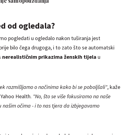
canje samopouzdanja
d od ogledala?
mo pogledati u ogledalo nakon tuširanja jest
prije bilo čega drugoga, i to zato što se automatski
s
nerealističnim prikazima ženskih tijela
u
jek razmišljamo o načinima kako bi se poboljšali"
, kaže
 Yahoo Health.
"No, što se više fokusiramo na naše
u našim očima - i to nas tjera da izbjegavamo