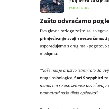
7 ključeva za stje
PSIHA I SEKS
Zašto odvraćamo pogle
Dva glavna razloga zašto se izbjegava
primjećivanje svojih nesavršenosti
uspoređujemo s drugima - pogotovo 
medijima.
"Naše nas je društvo istreniralo da uvi
druga psihologica,
Sari Shepphird
za
mane, tim se one sve više povećavaju 
promatrati naša tijela općenito"
.