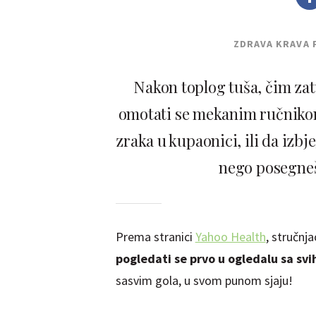
ZDRAVA KRAVA 
Nakon toplog tuša, čim zat
omotati se mekanim ručnikom 
zraka u kupaonici, ili da izbje
nego posegneš
Prema stranici
Yahoo Health
, stručnj
pogledati se prvo u ogledalu sa svi
sasvim gola, u svom punom sjaju!