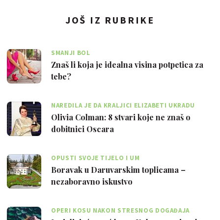
JOŠ IZ RUBRIKE
SMANJI BOL
Znaš li koja je idealna visina potpetica za
tebe?
NAREDILA JE DA KRALJICI ELIZABETI UKRADU
TOALETNI PAPIR
Olivia Colman: 8 stvari koje ne znaš o
dobitnici Oscara
OPUSTI SVOJE TIJELO I UM
Boravak u Daruvarskim toplicama –
nezaboravno iskustvo
OPERI KOSU NAKON STRESNOG DOGAĐAJA