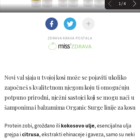
1/4
ZDRAVA KRAVA POSTALA
Novi val sjaja u tvojoj kosi može se pojaviti ukoliko
započneš s kvalitetnom njegom koju ti omogućuju
potpuno prirodni, nježni sastojci koji se mogu naći u
šamponima i balzamima Organic Surge linije za kosu
Protein zobi, grožđano ili
kokosovo ulje
, esencijalna ulja
grejpa i
citrusa
, ekstrakti ehinaceje i gaveza, samo su neki