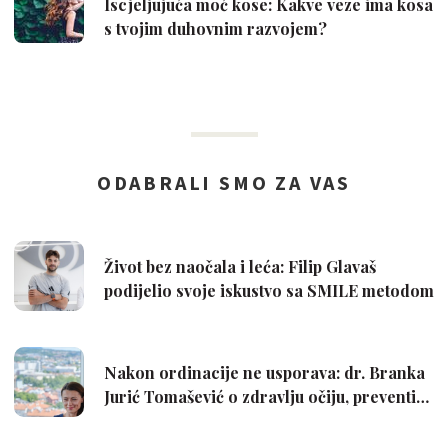
Iscjeljujuća moć kose: Kakve veze ima kosa
s tvojim duhovnim razvojem?