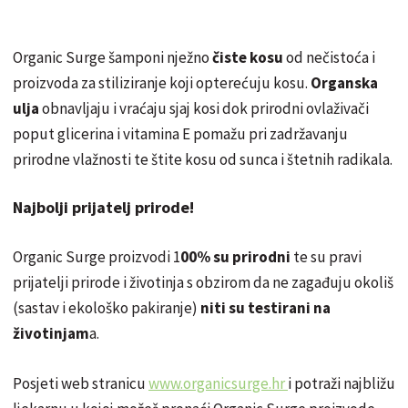
Organic Surge šamponi nježno
čiste kosu
od nečistoća i
proizvoda za stiliziranje koji opterećuju kosu.
Organska
ulja
obnavljaju i vraćaju sjaj kosi dok prirodni ovlaživači
poput glicerina i vitamina E pomažu pri zadržavanju
prirodne vlažnosti te štite kosu od sunca i štetnih radikala.
Najbolji prijatelj prirode!
Organic Surge proizvodi 1
00% su prirodni
te su pravi
prijatelji prirode i životinja s obzirom da ne zagađuju okoliš
(sastav i ekološko pakiranje)
niti su testirani na
životinjam
a.
Posjeti web stranicu
www.organicsurge.hr
i potraži najbližu