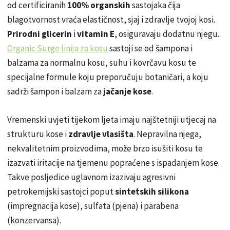
od certificiranih
100% organskih
sastojaka čija
blagotvornost vraća elastičnost, sjaj i zdravlje tvojoj kosi.
Prirodni glicerin
i
vitamin E
, osiguravaju dodatnu njegu.
Organic Surge linija za kosu
sastoji se od šampona i
balzama za normalnu kosu, suhu i kovrčavu kosu te
specijalne formule koju preporučuju botaničari, a koju
sadrži šampon i balzam za
jačanje kose
.
Vremenski uvjeti tijekom ljeta imaju najštetniji utjecaj na
strukturu kose i
zdravlje vlasišta
. Nepravilna njega,
nekvalitetnim proizvodima, može brzo isušiti kosu te
izazvati iritacije na tjemenu popraćene s ispadanjem kose.
Takve posljedice uglavnom izazivaju agresivni
petrokemijski sastojci poput
sintetskih silikona
(impregnacija kose), sulfata (pjena) i parabena
(konzervansa).