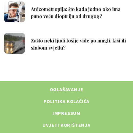
OGLAŠAVANJE
POLITIKA KOLAČIĆA
IMPRESSUM
UVJETI KORIŠTENJA