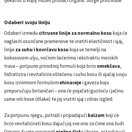
ljekarnu u kojoj možeš pronaći Organic Surge proizvode.
Odaberi svoju liniju
Odaberi između
citrusne linije za normalnu kosu
koja će
naglasiti osunčane pramenove te vratiti elastičnost i sjaj,
linije
za suhu i kovrčavu kosu
koja se temelji na
kokosovom ulju, voćnim šećerima i ekstraktu morskih
trava – potpuno prirodnoj formuli koja brzo
omekšava
,
hidratizira i revitalizira oštećenu i suhu kosu ili ojačaj svoju
kosu iznimnom formulom
ehinaceje
i gaveza koju
preporučuju botaničari – ona će pojačati gustoću i jačinu
same niti kose (dlake) te joj vratiti sjaj i zdrav izgled.
Za potpunu njegu, potraži i pripadajući
balzam
koji će
brzo revitalizirati kosu dajući joj sve ono za čime ona žudi.
Organic Surge proizvodi
nježno čist
e i hrane, ostavljajući