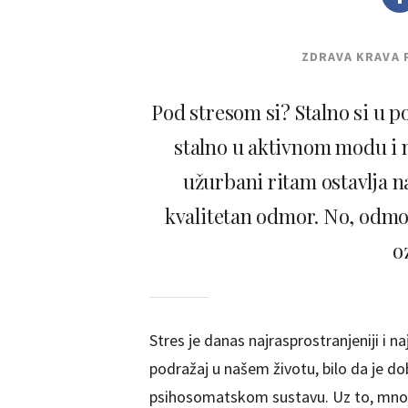
ZDRAVA KRAVA 
Pod stresom si? Stalno si u p
stalno u aktivnom modu i n
užurbani ritam ostavlja n
kvalitetan odmor. No, odmor
o
Stres je danas najrasprostranjeniji i na
podražaj u našem životu, bilo da je do
psihosomatskom sustavu. Uz to, mnogi 