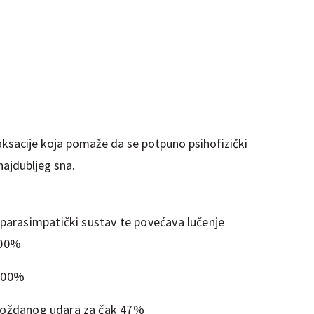
ksacije koja pomaže da se potpuno psihofizički
ajdubljeg sna.
 parasimpatički sustav te povećava lučenje
300%
 200%
 moždanog udara za čak 47%