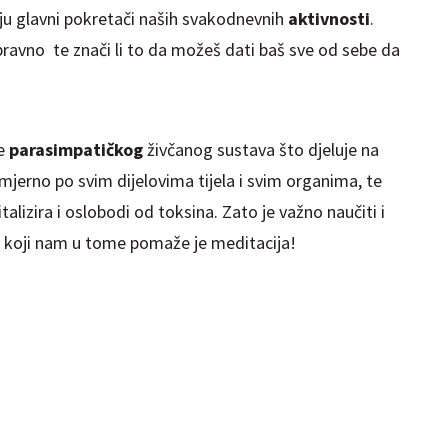
ju glavni pokretači naših svakodnevnih
aktivnosti
.
spravno te znači li to da možeš dati baš sve od sebe da
je
parasimpatičkog
živčanog sustava što djeluje na
omjerno po svim dijelovima tijela i svim organima, te
talizira i oslobodi od toksina. Zato je važno naučiti i
at koji nam u tome pomaže je meditacija!