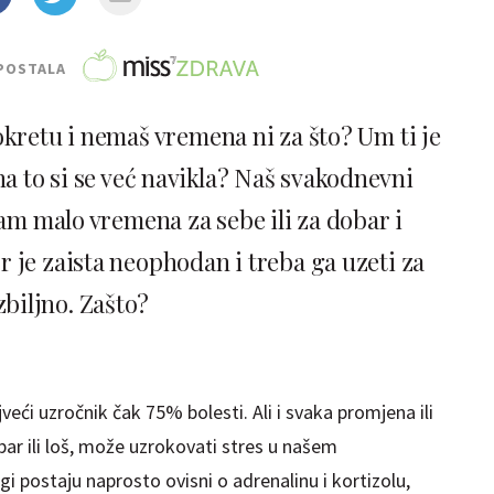
POSTALA
okretu i nemaš vremena ni za što? Um ti je
a to si se već navikla? Naš svakodnevni
am malo vremena za sebe ili za dobar i
 je zaista neophodan i treba ga uzeti za
zbiljno. Zašto?
jveći uzročnik čak 75% bolesti. Ali i svaka promjena ili
bar ili loš, može uzrokovati stres u našem
postaju naprosto ovisni o adrenalinu i kortizolu,