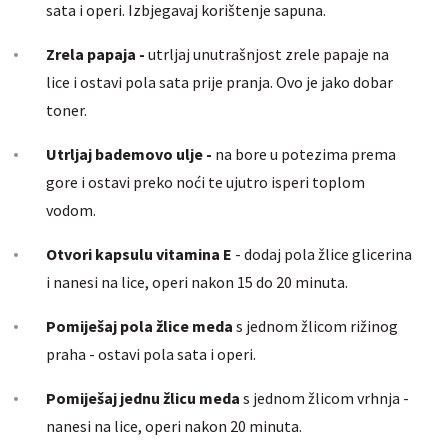
sata i operi. Izbjegavaj korištenje sapuna.
Zrela papaja -
utrljaj unutrašnjost zrele papaje na
lice i ostavi pola sata prije pranja. Ovo je jako dobar
toner.
Utrljaj bademovo ulje -
na bore u potezima prema
gore i ostavi preko noći te ujutro isperi toplom
vodom.
Otvori kapsulu vitamina E
- dodaj pola žlice glicerina
i nanesi na lice, operi nakon 15 do 20 minuta.
Pomiješaj pola žlice meda
s jednom žlicom rižinog
praha - ostavi pola sata i operi.
Pomiješaj jednu žlicu meda
s jednom žlicom vrhnja -
nanesi na lice, operi nakon 20 minuta.