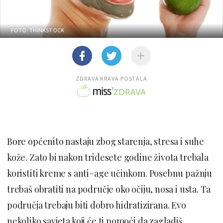
FOTO: THINKSTOCK
ZDRAVA KRAVA POSTALA
Bore općenito nastaju zbog starenja, stresa i suhe
kože. Zato bi nakon tridesete godine života trebala
koristiti kreme s anti–age učinkom. Posebnu pažnju
trebaš obratiti na područje oko očiju, nosa i usta. Ta
područja trebaju biti dobro hidratizirana. Evo
nekoliko savjeta koji će ti pomoći da zagladiš