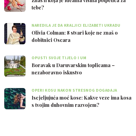
Znaš li koja je idealna visina potpetica za
tebe?
NAREDILA JE DA KRALJICI ELIZABETI UKRADU
TOALETNI PAPIR
Olivia Colman: 8 stvari koje ne znaš o
dobitnici Oscara
OPUSTI SVOJE TIJELO I UM
Boravak u Daruvarskim toplicama –
nezaboravno iskustvo
OPERI KOSU NAKON STRESNOG DOGAĐAJA
Iscjeljujuća moć kose: Kakve veze ima kosa
s tvojim duhovnim razvojem?