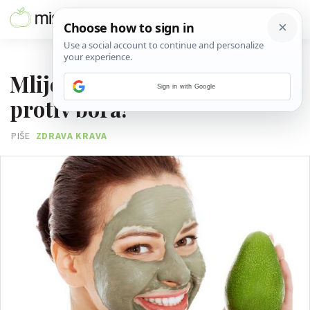
23. SVIBNJA 2016.
Mlijeko i limeta - recept
Sign in with Google
protiv bora!
PIŠE
ZDRAVA KRAVA