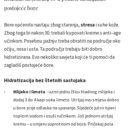
postojeće bore
Bore općenito nastaju zbog starenja,
stresa
i suhe kože.
Zbog toga bi nakon 30. trebali kupovati kreme s anti–age
učinkom. Posebnu pažnju treba obratiti na područje oko
očiju, nosa i usta. Ta područja trebaju biti dobro
hidratizirana. Evo nekoliko savjeta koji će ti pomoći da
zagladiš postojeće bore.
Hidratizacija bez štetnih sastojaka
Mlijeko i limeta
- uzmi jednu žlicu hladnog mlijeka i
dodaj 3 do 4 kapi soka limete. Utrljaj ovu smjesu dobro
u bore prije odlaska na spavanje. Sljedeće jutro isperi
toplom vodom i osuši ručnikom. Još jednom utrljaj
kremu – u smjeru suprotnom od bora. Pričekaj pola