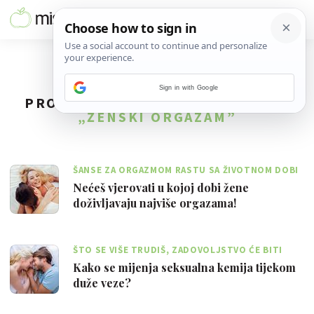
Sign in with Google
PRONAĐENO
7
REZULTATA ZA TAG
„ŽENSKI ORGAZAM”
ŠANSE ZA ORGAZMOM RASTU SA ŽIVOTNOM DOBI
Nećeš vjerovati u kojoj dobi žene
doživljavaju najviše orgazama!
ŠTO SE VIŠE TRUDIŠ, ZADOVOLJSTVO ĆE BITI
VEĆE
Kako se mijenja seksualna kemija tijekom
duže veze?