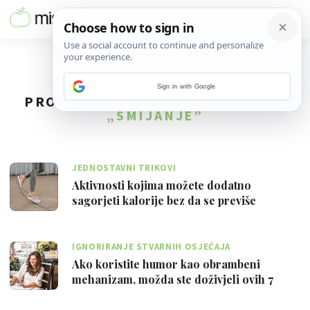
Sign in with Google
PRONAĐENO
7
REZULTATA ZA TAG
„SMIJANJE”
JEDNOSTAVNI TRIKOVI
Aktivnosti kojima možete dodatno
sagorjeti kalorije bez da se previše
oznojite
IGNORIRANJE STVARNIH OSJEĆAJA
Ako koristite humor kao obrambeni
mehanizam, možda ste doživjeli ovih 7
stvari …