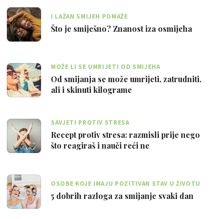
I LAŽAN SMIJEH POMAŽE
Što je smiješno? Znanost iza osmijeha
MOŽE LI SE UMRIJETI OD SMIJEHA
Od smijanja se može umrijeti, zatrudniti,
ali i skinuti kilograme
SAVJETI PROTIV STRESA
Recept protiv stresa: razmisli prije nego
što reagiraš i nauči reći ne
OSOBE KOJE IMAJU POZITIVAN STAV U ŽIVOTU
DALEKO BRŽE SE OPORAVLJAJU OD BOLESTI
5 dobrih razloga za smijanje svaki dan