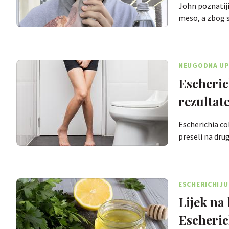
John poznatij
meso, a zbog 
NEUGODNA UP
Escherich
rezultat
Escherichia col
preseli na dr
ESCHERICHIJU
Lijek na 
Escheric