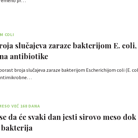
ovremeno pr…
M COLI
roja slučajeva zaraze bakterijom E. coli,
na antibiotike
 porast broja slučajeva zaraze bakterijom Escherichijom coli (E. co
 antimikrobne…
MESO VEĆ 168 DANA
 se da će svaki dan jesti sirovo meso dok
bakterija