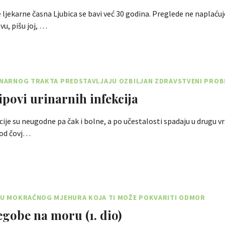
ljekarne časna Ljubica se bavi već 30 godina. Preglede ne naplaćuje.
u, pišu joj, …
RINARNOG TRAKTA PREDSTAVLJAJU OZBILJAN ZDRAVSTVENI PRO
ipovi urinarnih infekcija
cije su neugodne pa čak i bolne, a po učestalosti spadaju u drugu vr
 kod čovj…
ALU MOKRAĆNOG MJEHURA KOJA TI MOŽE POKVARITI ODMOR
egobe na moru (1. dio)