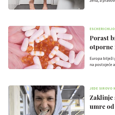
žena, a prav
ESCHERICHIJO
Porast b
otporne 
Europa bilježi
na postojeće
JEDE SIROVO 
Zaklinje
umre od 