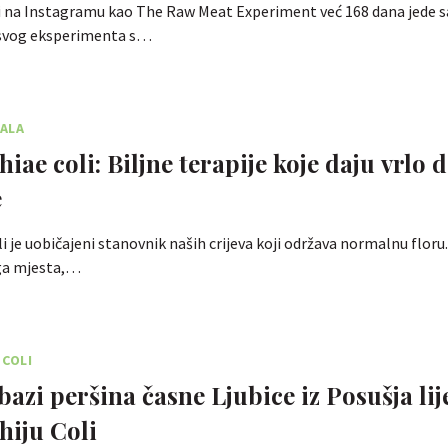
i na Instagramu kao The Raw Meat Experiment već 168 dana jede 
svog eksperimenta s…
ALA
iae coli: Biljne terapije koje daju vrlo 
e
i je uobičajeni stanovnik naših crijeva koji održava normalnu floru.
uga mjesta,…
 COLI
bazi peršina časne Ljubice iz Posušja lij
hiju Coli