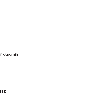
li) otpornih
 ne