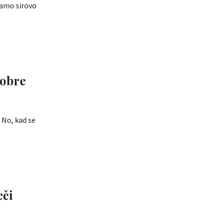
samo sirovo
dobre
 No, kad se
eči