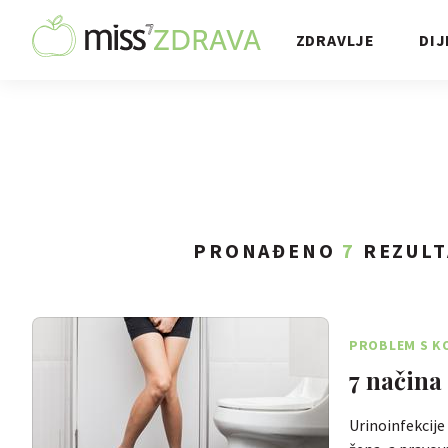
ZDRAVLJE
DIJ
PRONAĐENO
7
REZULT
PROBLEM S KO
7 načina 
Urinoinfekcije