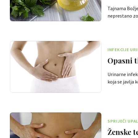
Tajnama Božje 
neprestano zov
INFEKCIJE U
Opasni t
Urinarne infek
koja se javlja
SPRIJEČI UP
Ženske t