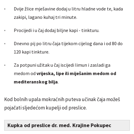
Dvije žlice mješavine dodaj u litru hladne vode te, kada
zakipi, lagano kuhaj tri minute.
Procijedi i u čaj dodaj biljne kapi - tinkturu.
Dnevno pij po litru čaja tijekom cijelog dana i od 80 do
120 kapi tinkture.
Za potpuni užitak u čaj iscijedi limun i zasladi ga
medom od
vrijeska, lipe ili miješanim medom od
mediteranskog bilja
.
Kod bolnih upala mokraćnih puteva učinak čaja možeš
pojačati sljedećom kupelji od preslice.
Kupka od preslice dr. med. Krajine Pokupec