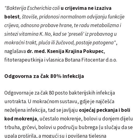
"Bakterija Escherichia coli
u crijevima ne izaziva
bolest
, štoviše, pridonosi normalnom odvijanju funkcije
crijeva, odnosno probave hrane, te radu metabolizma i
sintezi vitamina K. No, kad se 'preseli' iz probavnog u
mokraćni trakt, pluća ili žučovod, postaje patogena"
,
naglašava
dr. med. Ksenija Krajina Pokupec
,
fitoterapeutkinja i vlasnica Botana Fitocentar d.o.o.
Odgovorna za čak 80% infekcija
Odgovorna je za čak 80 posto bakterijskih infekcija
urotrakta. U mokraćnom sustavu, gdje je najčešća
neželjena infekcija, tad se javljaju
osjećaj peckanja i boli
kod mokrenja
, učestalo mokrenje, bolovi u donjem dijelu
trbuha, grčevi, bolovi u području bubrega (u slučaju da se
upala proširila, a mogući su i povišena tjelesna