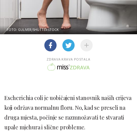
FOTO: GULIVER/SHUTTERSTOCK
ZDRAVA KRAVA POSTALA
Escherichia coli je uobičajeni stanovnik naših crijeva
koji održava normalnu floru. No, kad se preseli na
druga mjesta, počinje se razmnožavati te stvarati
upale mjehura i slične probleme.