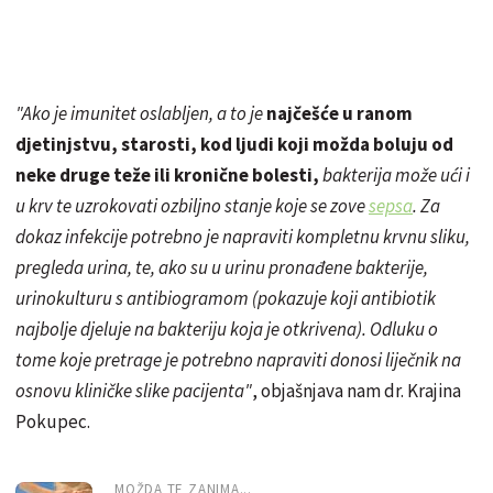
"Ako je imunitet oslabljen, a to je
najčešće u ranom
djetinjstvu, starosti, kod ljudi koji možda boluju od
neke druge teže ili kronične bolesti,
bakterija može ući i
u krv te uzrokovati ozbiljno stanje koje se zove
sepsa
. Za
dokaz infekcije potrebno je napraviti kompletnu krvnu sliku,
pregleda urina, te, ako su u urinu pronađene bakterije,
urinokulturu s antibiogramom (pokazuje koji antibiotik
najbolje djeluje na bakteriju koja je otkrivena). Odluku o
tome koje pretrage je potrebno napraviti donosi liječnik na
osnovu kliničke slike pacijenta"
, objašnjava nam dr. Krajina
Pokupec.
MOŽDA TE ZANIMA...