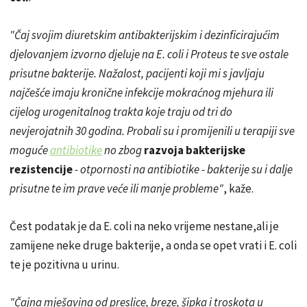
"Čaj svojim diuretskim antibakterijskim i dezinficirajućim
djelovanjem izvorno djeluje na E. coli i Proteus te sve ostale
prisutne bakterije. Nažalost, pacijenti koji mi s javljaju
najčešće imaju kronične infekcije mokraćnog mjehura ili
cijelog urogenitalnog trakta koje traju od tri do
nevjerojatnih 30 godina. Probali su i promijenili u terapiji sve
moguće
antibiotike
no zbog
razvoja bakterijske
rezistencije
- otpornosti na antibiotike - bakterije su i dalje
prisutne te im prave veće ili manje probleme"
, kaže.
Čest podatak je da E. coli na neko vrijeme nestane,ali je
zamijene neke druge bakterije, a onda se opet vrati i E. coli
te je pozitivna u urinu.
"Čajna mješavina od preslice, breze, šipka i troskota u