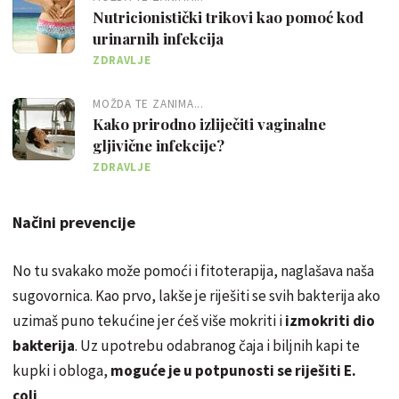
Nutricionistički trikovi kao pomoć kod
urinarnih infekcija
ZDRAVLJE
MOŽDA TE ZANIMA...
Kako prirodno izliječiti vaginalne
gljivične infekcije?
ZDRAVLJE
Načini prevencije
No tu svakako može pomoći i fitoterapija, naglašava naša
sugovornica. Kao prvo, lakše je riješiti se svih bakterija ako
uzimaš puno tekućine jer ćeš više mokriti i
izmokriti dio
bakterija
. Uz upotrebu odabranog čaja i biljnih kapi te
kupki i obloga,
moguće je u potpunosti se riješiti E.
coli
.