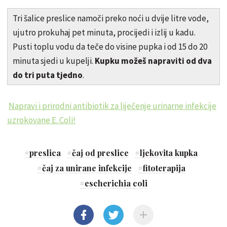
Tri šalice preslice namoči preko noći u dvije litre vode,
ujutro prokuhaj pet minuta, procijedi i izlij u kadu.
Pusti toplu vodu da teče do visine pupka i od 15 do 20
minuta sjedi u kupelji.
Kupku možeš napraviti od dva
do tri puta tjedno
.
Napravi i prirodni antibiotik za liječenje urinarne infekcije
uzrokovane E. Coli!
#
preslica
#
čaj od preslice
#
ljekovita kupka
#
čaj za unirane infekcije
#
fitoterapija
#
escherichia coli