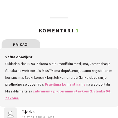
KOMENTARI
1
PRIKAŽI
SVE
Važna obavijest
Sukladno članku 94. Zakona o elektroničkim medijima, komentiranje
KOMENTARE
članaka na web portalu Miss7Mama dopušteno je samo registriranim
korisnicima. Svaki korisnik koji želi komentirati članke obvezan je
prethodno se upoznati s
Pravilima komentiranja
na web portalu
Miss7Mama te sa
zabranama propisanim stavkom 2. članka 94.
Zakona.
Ljerka
13:57 24. SRPANJ 2019.