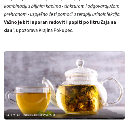
kombinaciji s biljnim kapima - tinkturom i odgovarajućom
prehranom - uspješno će ti pomoći u terapiji urinoinfekcija.
Važno je biti uporan redovit i popiti po litru čaja na
dan
",
upozorava Krajina Pokupec.
FOTO: GULIVER/SHUTTERSTOCK