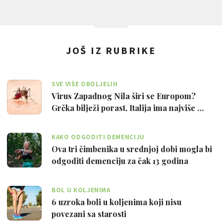
JOŠ IZ RUBRIKE
SVE VIŠE OBOLJELIH
Virus Zapadnog Nila širi se Europom?
Grčka bilježi porast, Italija ima najviše …
KAKO ODGODITI DEMENCIJU
Ova tri čimbenika u srednjoj dobi mogla bi
odgoditi demenciju za čak 13 godina
BOL U KOLJENIMA
6 uzroka boli u koljenima koji nisu
povezani sa starosti