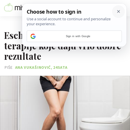
29. SIJEČNJA 2018.
Escherichiae coli: Biljne
Sign in with Google
terapije koje daju vrlo dobre
rezultate
PIŠE
ANA VUKAŠINOVIĆ, 24SATA