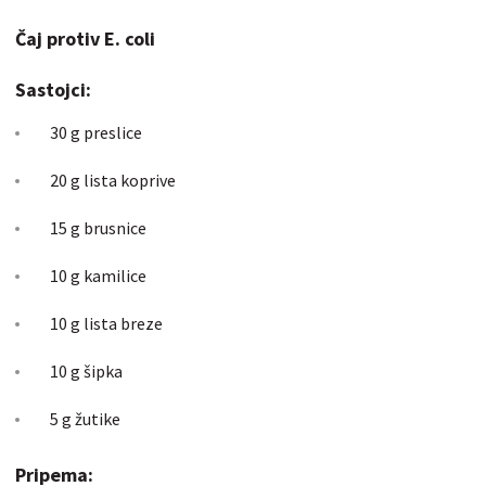
Čaj protiv E. coli
Sastojci:
30 g preslice
20 g lista koprive
15 g brusnice
10 g kamilice
10 g lista breze
10 g šipka
5 g žutike
Pripema: