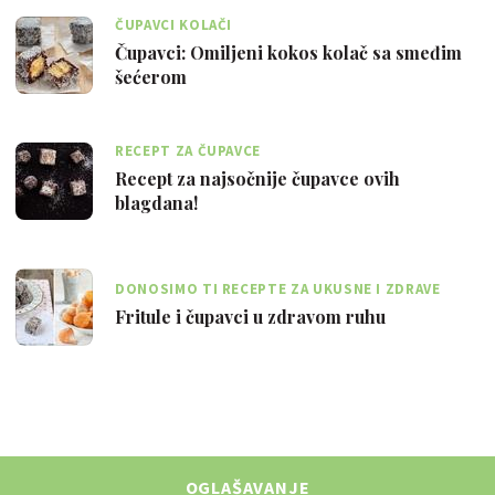
ČUPAVCI KOLAČI
Čupavci: Omiljeni kokos kolač sa smeđim
šećerom
RECEPT ZA ČUPAVCE
Recept za najsočnije čupavce ovih
blagdana!
DONOSIMO TI RECEPTE ZA UKUSNE I ZDRAVE
BLAGDANSKE FRITULE I ČUPAVCE
Fritule i čupavci u zdravom ruhu
OGLAŠAVANJE