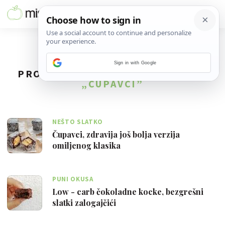
Sign in with Google
PRONAĐENO
5
REZULTATA ZA TAG
„ČUPAVCI”
NEŠTO SLATKO
Čupavci, zdravija još bolja verzija
omiljenog klasika
PUNI OKUSA
Low - carb čokoladne kocke, bezgrešni
slatki zalogajčići