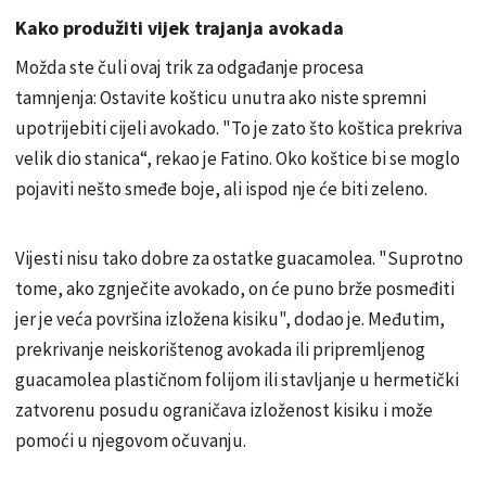
Kako produžiti vijek trajanja avokada
Možda ste čuli ovaj trik za odgađanje procesa
tamnjenja: Ostavite košticu unutra ako niste spremni
upotrijebiti cijeli avokado. "To je zato što koštica prekriva
velik dio stanica“, rekao je Fatino. Oko koštice bi se moglo
pojaviti nešto smeđe boje, ali ispod nje će biti zeleno.
Vijesti nisu tako dobre za ostatke guacamolea. "Suprotno
tome, ako zgnječite avokado, on će puno brže posmeđiti
jer je veća površina izložena kisiku", dodao je. Međutim,
prekrivanje neiskorištenog avokada ili pripremljenog
guacamolea plastičnom folijom ili stavljanje u hermetički
zatvorenu posudu ograničava izloženost kisiku i može
pomoći u njegovom očuvanju.