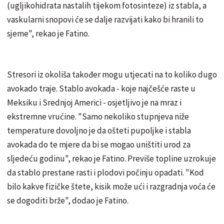
(ugljikohidrata nastalih tijekom fotosinteze) iz stabla, a
vaskularni snopovi će se dalje razvijati kako bi hranili to
sjeme", rekao je Fatino.
Stresori iz okoliša također mogu utjecati na to koliko dugo
avokado traje. Stablo avokada - koje najčešće raste u
Meksiku i Srednjoj Americi - osjetljivo je na mraz i
ekstremne vrućine. "Samo nekoliko stupnjeva niže
temperature dovoljno je da ošteti pupoljke i stabla
avokada do te mjere da bi se mogao uništiti urod za
sljedeću godinu", rekao je Fatino. Previše topline uzrokuje
da stablo prestane rasti i plodovi počinju opadati. "Kod
bilo kakve fizičke štete, kisik može ući i razgradnja voća će
se dogoditi brže", dodao je Fatino.