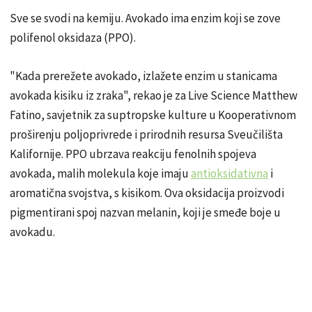
Sve se svodi na kemiju. Avokado ima enzim koji se zove
polifenol oksidaza (PPO).
"Kada prerežete avokado, izlažete enzim u stanicama
avokada kisiku iz zraka", rekao je za Live Science Matthew
Fatino, savjetnik za suptropske kulture u Kooperativnom
proširenju poljoprivrede i prirodnih resursa Sveučilišta
Kalifornije. PPO ubrzava reakciju fenolnih spojeva
avokada, malih molekula koje imaju
antioksidativna
i
aromatična svojstva, s kisikom. Ova oksidacija proizvodi
pigmentirani spoj nazvan melanin, koji je smeđe boje u
avokadu.