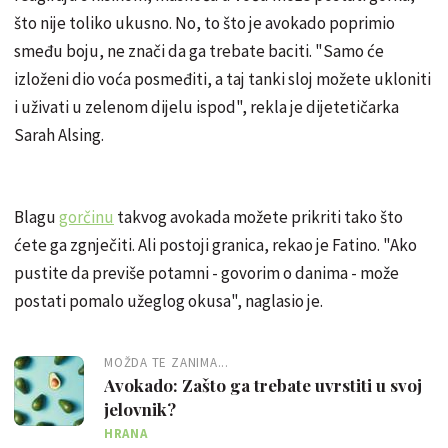
što nije toliko ukusno. No, to što je avokado poprimio
smeđu boju, ne znači da ga trebate baciti. "Samo će
izloženi dio voća posmeđiti, a taj tanki sloj možete ukloniti
i uživati ​​u zelenom dijelu ispod", rekla je dijetetičarka
Sarah Alsing.
Blagu
gorčinu
takvog avokada možete prikriti tako što
ćete ga zgnječiti. Ali postoji granica, rekao je Fatino. "Ako
pustite da previše potamni - govorim o danima - može
postati pomalo užeglog okusa", naglasio je.
MOŽDA TE ZANIMA...
Avokado: Zašto ga trebate uvrstiti u svoj
jelovnik?
HRANA