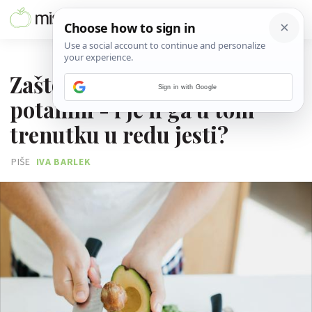
06. LISTOPADA 2025.
Zašto avokado tako brzo
Sign in with Google
potamni - i je li ga u tom
trenutku u redu jesti?
PIŠE
IVA BARLEK