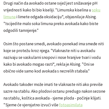
Drugi način da avokado ostane svjež jest snižavanje pH
vrijednosti kako bi bio kiseliji. "Limunska kiselina u
soku
limuna
i limete odgađa oksidaciju“, objasnila je Alsing.
"Iscijedite malo soka limuna preko avokada kako biste
odgodili tamnjenje."
Osim što postane smeđi, avokado ponekad ima smeđe niti
koje se protežu kroz njega. "Vlaknaste niti u avokadu
nazivaju se vaskularni snopovi i nose hranjive tvari i vodu
kako bi avokado mogao rasti“, rekla je Alsing. "Oni se
obično vide samo kod avokada s nezrelih stabala."
Avokado također može imati te vlaknaste niti ako previše
sazre na stablu. Ako plodovi ostanu predugo nakon sezone
na stablu, koštica avokada - sjeme ploda - počinje klijati.
"Sjeme će vjerojatno izvući više
fotoasimilata