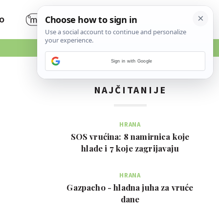
O
Sign in with Google
NAJČITANIJE
HRANA
SOS vrućina: 8 namirnica koje
hlade i 7 koje zagrijavaju
HRANA
Gazpacho - hladna juha za vruće
dane