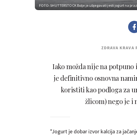
FOTO: SHUTTERSTOCK
Bolje je izbjegavati jesti jogurt na pra
ZDRAVA KRAVA 
Iako možda nije na potpuno is
je definitivno osnovna nami
koristiti kao podloga za u
žlicom) nego je i
"Jogurt je dobar izvor kalcija za jačanje