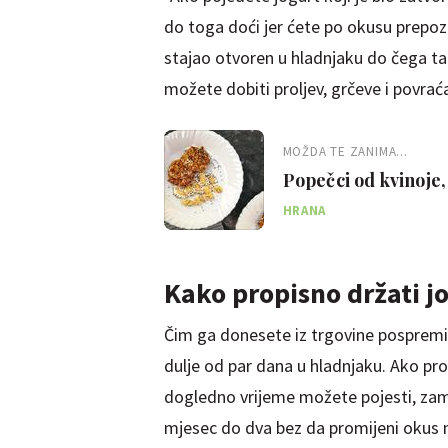
do toga doći jer ćete po okusu prepozn
stajao otvoren u hladnjaku do čega 
možete dobiti proljev, grčeve i povrać
MOŽDA TE ZANIMA...
Popečci od kvinoje,
HRANA
Kako propisno držati j
Čim ga donesete iz trgovine pospremit
dulje od par dana u hladnjaku. Ako proc
dogledno vrijeme možete pojesti, zam
mjesec do dva bez da promijeni okus n