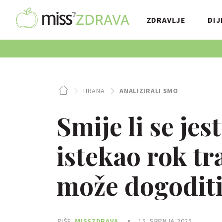
ZDRAVLJE
DIJ
HRANA
ANALIZIRALI SMO
Smije li se jes
istekao rok tr
može dogodit
PIŠE
MISSZDRAVA
15. SRPNJA 2025.