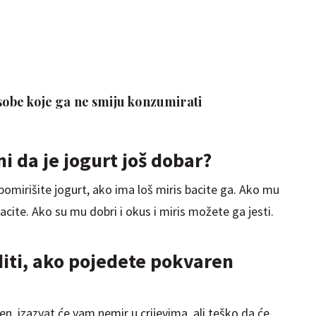
osobe koje ga ne smiju konzumirati
i da je jogurt još dobar?
omirišite jogurt, ako ima loš miris bacite ga. Ako mu
acite. Ako su mu dobri i okus i miris možete ga jesti.
iti, ako pojedete pokvaren
en, izazvat će vam nemir u crijevima, ali teško da će