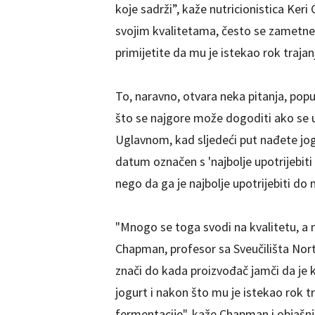
koje sadrži”, kaže nutricionistica Ker
svojim kvalitetama, često se zametne
primijetite da mu je istekao rok trajan
To, naravno, otvara neka pitanja, poput:
što se najgore može dogoditi ako se us
Uglavnom, kad sljedeći put nađete jogu
datum označen s 'najbolje upotrijebiti 
nego da ga je najbolje upotrijebiti d
"Mnogo se toga svodi na kvalitetu, a n
Chapman, profesor sa Sveučilišta Nort
znači do kada proizvođač jamči da je k
jogurt i nakon što mu je istekao rok t
fermentacije", kaže Chapman i objašnj