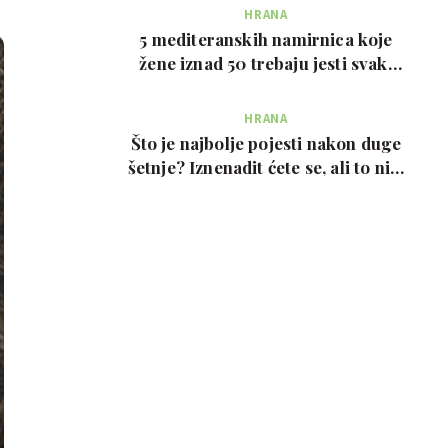
HRANA
5 mediteranskih namirnica koje
žene iznad 50 trebaju jesti svaki
tjedan, prema …
HRANA
Što je najbolje pojesti nakon duge
šetnje? Iznenadit ćete se, ali to nije
prote…