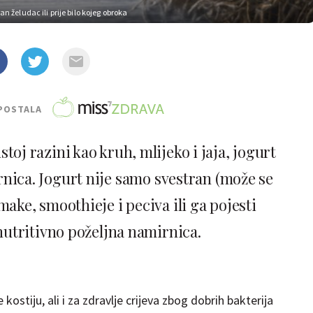
zan želudac ili prije bilo kojeg obroka
POSTALA
toj razini kao kruh, mlijeko i jaja, jogurt
rnica. Jogurt nije samo svestran (može se
make, smoothieje i peciva ili ga pojesti
 nutritivno poželjna namirnica.
 kostiju, ali i za zdravlje crijeva zbog dobrih bakterija