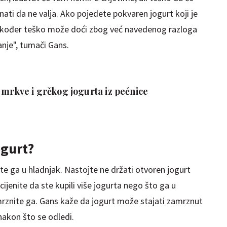
ati da ne valja. Ako pojedete pokvaren jogurt koji je
također teško može doći zbog već navedenog razloga
anje", tumači Gans.
 mrkve i grčkog jogurta iz pećnice
ogurt?
e ga u hladnjak. Nastojte ne držati otvoren jogurt
ijenite da ste kupili više jogurta nego što ga u
rznite ga. Gans kaže da jogurt može stajati zamrznut
akon što se odledi.