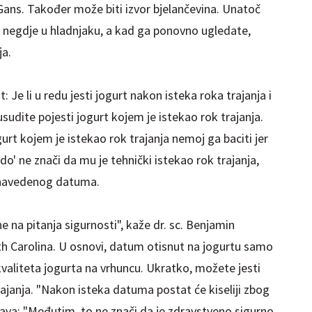
i Gans. Također može biti izvor bjelančevina. Unatoč
 negdje u hladnjaku, a kad ga ponovno ugledate,
ja.
 Je li u redu jesti jogurt nakon isteka roka trajanja i
udite pojesti jogurt kojem je istekao rok trajanja.
rt kojem je istekao rok trajanja nemoj ga baciti jer
do' ne znači da mu je tehnički istekao rok trajanja,
o navedenog datuma.
e na pitanja sigurnosti", kaže dr. sc. Benjamin
h Carolina. U osnovi, datum otisnut na jogurtu samo
valiteta jogurta na vrhuncu. Ukratko, možete jesti
rajanja. "Nakon isteka datuma postat će kiseliji zbog
ava: "Međutim, to ne znači da je zdravstveno sigurno