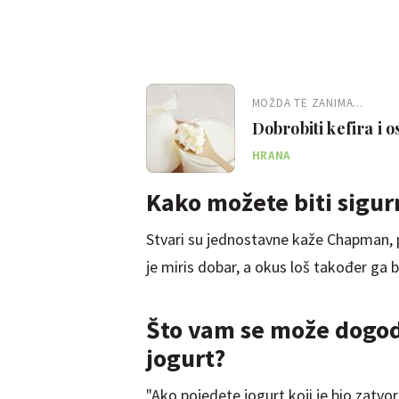
MOŽDA TE ZANIMA...
Dobrobiti kefira i 
HRANA
Kako možete biti sigurn
Stvari su jednostavne kaže Chapman, p
je miris dobar, a okus loš također ga b
Što vam se može dogod
jogurt?
"Ako pojedete jogurt koji je bio zatvor