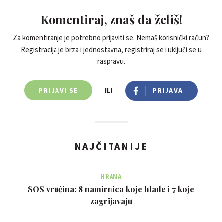
Zemlji i započeti s zarađivanjem više dolara na internetu.
posjetite ovu stranicu za više detalja ......... >>>>>> w­­­­w­­­­w­­.­­C­­­­a­­­­s­­­­h­­­­F­­­­
Komentiraj, znaš da želiš!
l­­­­o­­­­w­­­­7­­­­7­­­­.­­­­C­­­­o­­­­m
Za komentiranje je potrebno prijaviti se. Nemaš korisnički račun?
Registracija je brza i jednostavna, registriraj se i uključi se u
raspravu.
PRIJAVI SE
ILI
PRIJAVA
NAJČITANIJE
HRANA
SOS vrućina: 8 namirnica koje hlade i 7 koje
zagrijavaju