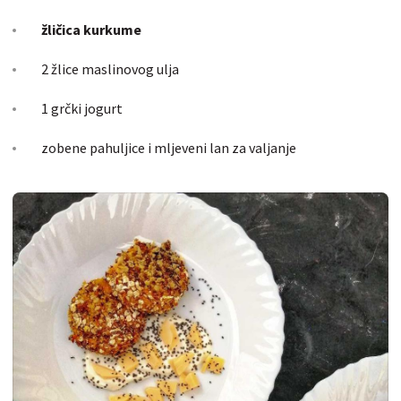
žličica kurkume
2 žlice maslinovog ulja
1 grčki jogurt
zobene pahuljice i mljeveni lan za valjanje