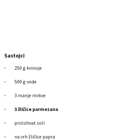
Sastojci
250 g kvinoje
500 g vode
3 manje mrkve
3 žličice parmezana
prstohvat soli
na vrh žličice papra