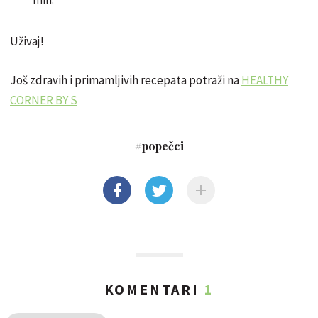
Uživaj!
Još zdravih i primamljivih recepata potraži na
HEALTHY
CORNER BY S
#
popečci
KOMENTARI
1