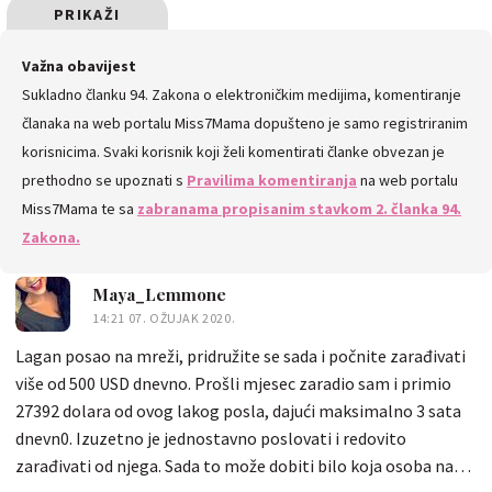
PRIKAŽI
SVE
Važna obavijest
Sukladno članku 94. Zakona o elektroničkim medijima, komentiranje
KOMENTARE
članaka na web portalu Miss7Mama dopušteno je samo registriranim
korisnicima. Svaki korisnik koji želi komentirati članke obvezan je
prethodno se upoznati s
Pravilima komentiranja
na web portalu
Miss7Mama te sa
zabranama propisanim stavkom 2. članka 94.
Zakona.
Maya_Lemmone
14:21 07. OŽUJAK 2020.
Lagan posao na mreži, pridružite se sada i počnite zarađivati
više od 500 USD dnevno. Prošli mjesec zaradio sam i primio
27392 dolara od ovog lakog posla, dajući maksimalno 3 sata
dnevn0. Izuzetno je jednostavno poslovati i redovito
zarađivati od njega. Sada to može dobiti bilo koja osoba na