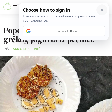
05. OŽUJKA 2020.
Popečci od kvinoje, mrkve i
Sign in with Google
grčkog jogurta iz pećnice
PIŠE
SARA KOSTOVIĆ