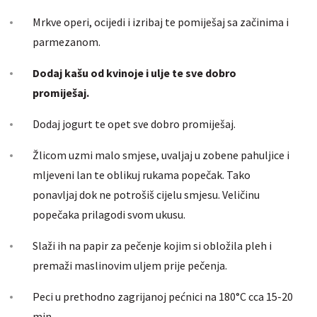
Mrkve operi, ocijedi i izribaj te pomiješaj sa začinima i
parmezanom.
Dodaj kašu od kvinoje i ulje te sve dobro
promiješaj.
Dodaj jogurt te opet sve dobro promiješaj.
Žlicom uzmi malo smjese, uvaljaj u zobene pahuljice i
mljeveni lan te oblikuj rukama popečak. Tako
ponavljaj dok ne potrošiš cijelu smjesu. Veličinu
popečaka prilagodi svom ukusu.
Slaži ih na papir za pečenje kojim si obložila pleh i
premaži maslinovim uljem prije pečenja.
Peci u prethodno zagrijanoj pećnici na 180°C cca 15-20
min.