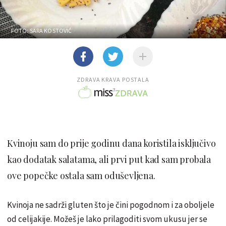
FOTO: SARA KOSTOVIĆ
ZDRAVA KRAVA POSTALA
Kvinoju sam do prije godinu dana koristila isključivo
kao dodatak salatama, ali prvi put kad sam probala
ove popečke ostala sam oduševljena.
Kvinoja ne sadrži gluten što je čini pogodnom i za oboljele
od celijakije. Možeš je lako prilagoditi svom ukusu jer se