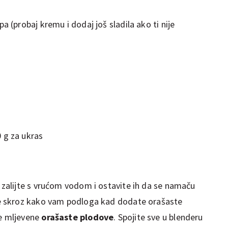
a (probaj kremu i dodaj još sladila ako ti nije
 g za ukras
h zalijte s vrućom vodom i ostavite ih da se namaču
 ne skroz kako vam podloga kad dodate orašaste
te mljevene
orašaste plodove
. Spojite sve u blenderu