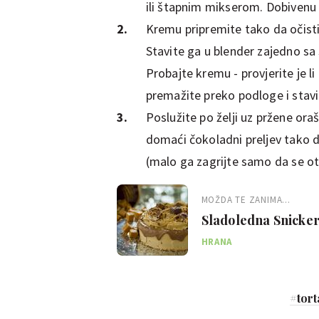
ili štapnim mikserom. Dobivenu 
Kremu pripremite tako da očisti
Stavite ga u blender zajedno sa
Probajte kremu - provjerite je l
premažite preko podloge i stavi
Poslužite po želji uz pržene oraš
domaći čokoladni preljev tako d
(malo ga zagrijte samo da se o
MOŽDA TE ZANIMA...
Sladoledna Snickers
HRANA
#
tort