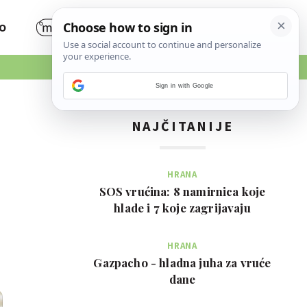
O
Sign in with Google
NAJČITANIJE
HRANA
SOS vrućina: 8 namirnica koje
hlade i 7 koje zagrijavaju
HRANA
Gazpacho - hladna juha za vruće
dane