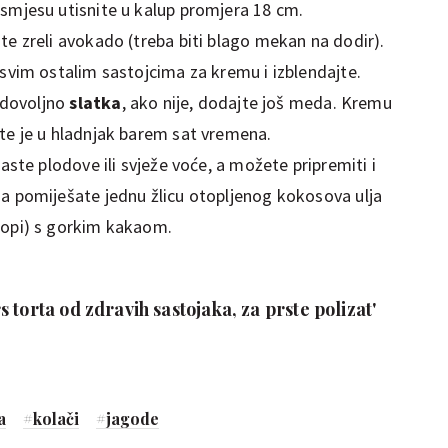
smjesu utisnite u kalup promjera 18 cm.
te zreli avokado (treba biti blago mekan na dodir).
 svim ostalim sastojcima za kremu i izblendajte.
i dovoljno
slatka
, ako nije, dodajte još meda. Kremu
te je u hladnjak barem sat vremena.
aste plodove ili svježe voće, a možete pripremiti i
a pomiješate jednu žlicu otopljenog kokosova ulja
topi) s gorkim kakaom.
 torta od zdravih sastojaka, za prste polizat'
a
#
kolači
#
jagode