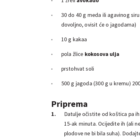
1 zreli
avokado
30 do 40 g meda ili agavinog sirup
dovoljno, ovisit će o jagodama)
10 g kakaa
pola žlice
kokosova ulja
prstohvat soli
500 g jagoda (300 g u kremu) 200
Priprema
Datulje očistite od koštica pa i
15-ak minuta. Ocijedite ih (ali
plodove ne bi bila suha). Dodaj