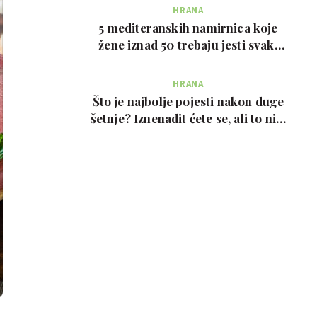
HRANA
5 mediteranskih namirnica koje
žene iznad 50 trebaju jesti svaki
tjedan, prema …
HRANA
Što je najbolje pojesti nakon duge
šetnje? Iznenadit ćete se, ali to nije
prote…